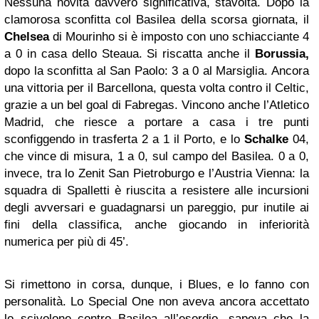
Nessuna novità davvero significativa, stavolta. Dopo la
clamorosa sconfitta col Basilea della scorsa giornata, il
Chelsea
di Mourinho si è imposto con uno schiacciante 4
a 0 in casa dello Steaua. Si riscatta anche il
Borussia,
dopo la sconfitta al San Paolo: 3 a 0 al Marsiglia. Ancora
una vittoria per il Barcellona, questa volta contro il Celtic,
grazie a un bel goal di Fabregas. Vincono anche l’Atletico
Madrid, che riesce a portare a casa i tre punti
sconfiggendo in trasferta 2 a 1 il Porto, e lo
Schalke
04,
che vince di misura, 1 a 0, sul campo del Basilea. 0 a 0,
invece, tra lo Zenit San Pietroburgo e l’Austria Vienna: la
squadra di Spalletti è riuscita a resistere alle incursioni
degli avversari e guadagnarsi un pareggio, pur inutile ai
fini della classifica, anche giocando in inferiorità
numerica per più di 45’.
Si rimettono in corsa, dunque, i Blues, e lo fanno con
personalità. Lo Special One non aveva ancora accettato
lo scivolone contro Basilea all’esordio, sapeva che la