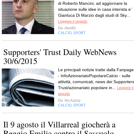
di Roberto Mancini, ad aggiornare la
situazione sulle idee in casa interista e’
Gianluca Di Marzio dagli studi di Sky...
Leggere il seguito
Da
Alex80
CALCIO
SPORT
,
Supporters' Trust Daily WebNews
30/6/2015
Le principali notizie tratte dalla Fanpage
- InfoAzionariatoPopolareCalcio - sulle
attività, comunicati, news dei Supporters
Trust/azionariato popolare in...
Leggere il
seguito
Da
No Azpop
CALCIO
SPORT
,
Il 9 agosto il Villarreal giocherà a
Reggio Emilia contro il Sassuolo