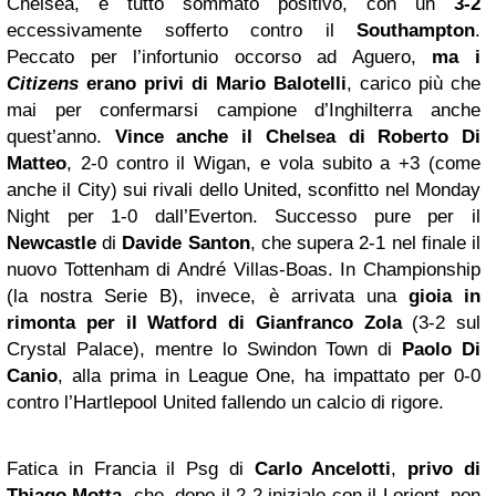
Chelsea, è tutto sommato positivo, con un
3-2
eccessivamente sofferto contro il
Southampton
.
Peccato per l’infortunio occorso ad Aguero,
ma i
Citizens
erano privi di Mario Balotelli
, carico più che
mai per confermarsi campione d’Inghilterra anche
quest’anno.
Vince anche il Chelsea di Roberto Di
Matteo
, 2-0 contro il Wigan, e vola subito a +3 (come
anche il City) sui rivali dello United, sconfitto nel Monday
Night per 1-0 dall’Everton. Successo pure per il
Newcastle
di
Davide Santon
, che supera 2-1 nel finale il
nuovo Tottenham di André Villas-Boas. In Championship
(la nostra Serie B), invece, è arrivata una
gioia in
rimonta per il Watford di Gianfranco Zola
(3-2 sul
Crystal Palace), mentre lo Swindon Town di
Paolo Di
Canio
, alla prima in League One, ha impattato per 0-0
contro l’Hartlepool United fallendo un calcio di rigore.
Fatica in Francia il Psg di
Carlo Ancelotti
,
privo di
Thiago Motta
, che, dopo il 2-2 iniziale con il Lorient, non