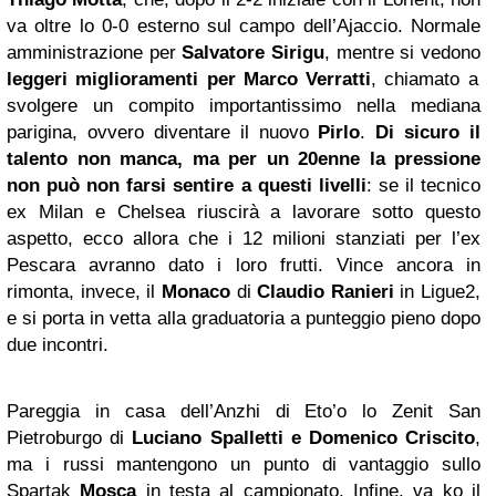
va oltre lo 0-0 esterno sul campo dell’Ajaccio. Normale
amministrazione per
Salvatore Sirigu
, mentre si vedono
leggeri miglioramenti per Marco Verratti
, chiamato a
svolgere un compito importantissimo nella mediana
parigina, ovvero diventare il nuovo
Pirlo
.
Di sicuro il
talento non manca, ma per un 20enne la pressione
non può non farsi sentire a questi livelli
: se il tecnico
ex Milan e Chelsea riuscirà a lavorare sotto questo
aspetto, ecco allora che i 12 milioni stanziati per l’ex
Pescara avranno dato i loro frutti. Vince ancora in
rimonta, invece, il
Monaco
di
Claudio Ranieri
in Ligue2,
e si porta in vetta alla graduatoria a punteggio pieno dopo
due incontri.
Pareggia in casa dell’Anzhi di Eto’o lo Zenit San
Pietroburgo di
Luciano Spalletti
e Domenico Criscito
,
ma i russi mantengono un punto di vantaggio sullo
Spartak
Mosca
in testa al campionato. Infine, va ko il