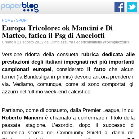
HOME
›
SPORT
Europa Tricolore: ok Mancini e Di
Matteo, fatica il Psg di Ancelotti
Creato il 21 agosto 2012 da
Olimpiazzurra Federicomilitello
@olimpiazzurra
Versione ridotta della consueta r
ubrica dedicata alle
prestazioni degli italiani impegnati nei più importanti
campionati europei
, considerato
il fatto
che alcuni
tornei (la Bundesliga in primis) devono ancora prendere il
via. Vediamo, comunque, come si sono comportati gli
azzurri nell’ultimo week-end calcistico.
Partiamo, come di consueto, dalla Premier League, in cui
Roberto Mancini
è chiamato a confermare il titolo della
passata stagione. L’esordio, dopo il successo di
domenica scorsa nel Community Shield ai danni del