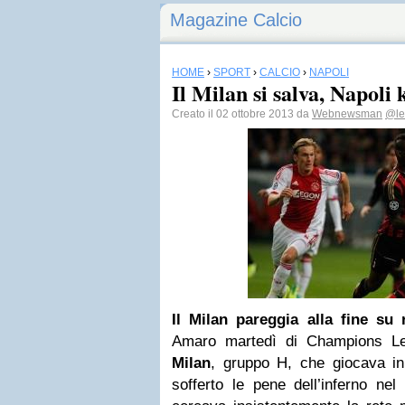
Magazine Calcio
HOME
›
SPORT
›
CALCIO
›
NAPOLI
Il Milan si salva, Napoli 
Creato il 02 ottobre 2013 da
Webnewsman
@le
Il Milan pareggia alla fine su
Amaro martedì di Champions Leag
Milan
, gruppo H, che giocava in
sofferto le pene dell’inferno nel