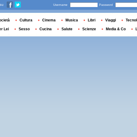
 su
Username
Password
ocietà
Cultura
Cinema
Musica
Libri
Viaggi
Tecnol
er Lei
Sesso
Cucina
Salute
Scienze
Media & Co