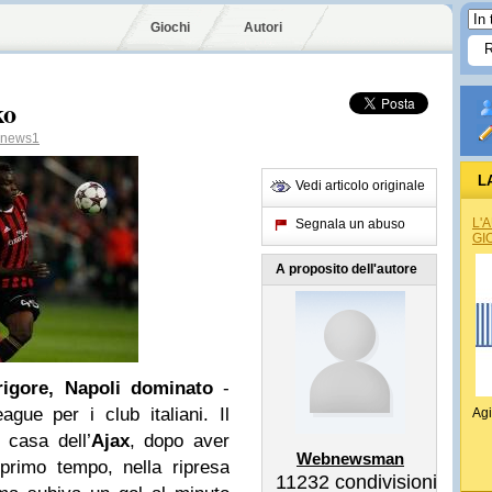
Giochi
Autori
ko
news1
L
Vedi articolo originale
L'
Segnala un abuso
GI
A proposito dell'autore
 rigore, Napoli dominato
-
ue per i club italiani. Il
Agi
 casa dell’
Ajax
, dopo aver
Webnewsman
 primo tempo, nella ripresa
11232
condivisioni