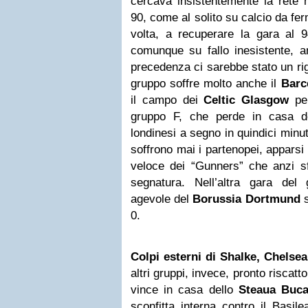
cercava insistentemente la rete 
90, come al solito su calcio da fe
volta, a recuperare la gara al 9
comunque su fallo inesistente, a
precedenza ci sarebbe stato un rig
gruppo soffre molto anche il
Barc
il campo dei
Celtic Glasgow
per
gruppo F, che perde in casa de
londinesi a segno in quindici minut
soffrono mai i partenopei, apparsi 
veloce dei “Gunners” che anzi sf
segnatura. Nell’altra gara del
agevole del
Borussia Dortmund
s
0.
Colpi esterni di Shalke, Chelsea
altri gruppi, invece, pronto riscatt
vince in casa dello
Steaua Buca
sconfitta interna contro il Basil