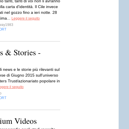
o tanti, tanti di voi non li avranno
la carta d'identità. Il Cile invece
ati nel gozzo fino a ieri notte. 28
tima...
Leggere il seguito
sway1983
ORT
 & Stories -
i news e le storie più rilevanti sul
ese di Giugno 2015 sull'universo
ers Trust/azionariato popolare in
ggere il seguito
p
ORT
dium Videos