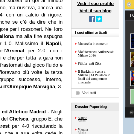
ma subiva un gol al minuto
Vedi il suo profilo
rmo, ma riusciva, ancora una
Vedi il suo blog
4’ con un calcio di rigore,
I
nche se c’è da dire che in
ore per i rossoneri. Nel loro
I suoi ultimi articoli
ellona
ma alla fine espugna
 1-0. Malissimo il
Napoli
,
Mattarella in camerun
ll’
Arsenal
per 2-0, con i
Mediterraneo Antirazzista
Milano 2016
i e che per tutta la gara non
Pillola anti Zika
frastornati dal gioco fluido e
Il Baskin in scena a
ioravano più volte la terza
Milano | Al PalaIseo le
finali del campionato
 gruppo successo, interno,
invernale
ull’
Olimpique Marsiglia
, 3-
Vedi tutti
Dossier Paperblog
 ed Atletico Madrid
- Negli
Napoli
o del
Chelsea
, gruppo E, che
Mete
rest
per 4-0 riscattando la
Vienna
ea, che a sua volta cede in
Mete