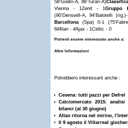
58’Godin-A, 86’Turan-A)
Classific
Vienna - 1Zenit - 1
Gruppo 
(90’Denswill-A, 94’Balotelli (rig.
Barcellona
(Spa) 0-1 (75’Fabre
6
Milan - 4
Ajax - 1Celtic - 0
Potresti essere interessato anche a:
Altre Informazioni
Potrebbero interessarti anche :
Cesena: tutti pazzi per Defrel
Calciomercato 2015: analisi
bilanci (al 30 giugno)
Allan ritorna nel mirino, l’Inte
Il 9 agosto il Villarreal gioche