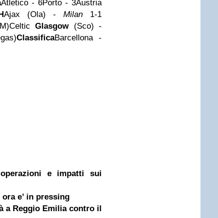
a
Atletico - 6Porto - 3Austria
H
Ajax (Ola) -
Milan
1-1
)-M)Celtic
Glasgow
(Sco) -
gas)
Classifica
Barcellona -
 operazioni e impatti sui
r ora e’ in pressing
rà a Reggio Emilia contro il