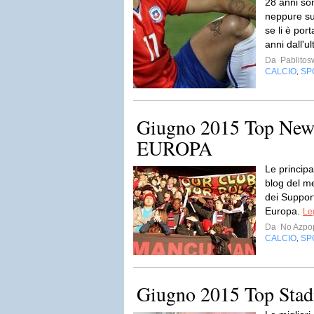
28 anni son
neppure sul
se li è port
anni dall'ul
Da
Pablito
CALCIO
SP
,
Giugno 2015 Top News
EUROPA
Le principal
blog del m
dei Support
Europa.
Le
Da
No Azpo
CALCIO
SP
,
Giugno 2015 Top Sta