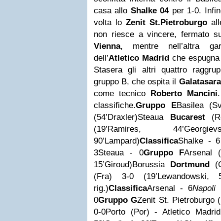
casa allo
Shalke 04
per 1-0. Infi
volta lo
Zenit St.
Pietroburgo
all
non riesce a vincere, fermato sul
Vienna
, mentre nell’altra ga
dell’
Atletico Madrid
che espugna 
Stasera gli altri quattro raggr
gruppo B, che ospita il
Galatasar
come tecnico
Roberto Mancini
classifiche.
Gruppo E
Basilea (S
(54’Draxler)Steaua
Bucarest
(Ro
(19’Ramires, 44’Georgiev
90’Lampard)
Classifica
Shalke - 6
3Steaua - 0
Gruppo F
Arsenal 
15’Giroud)Borussia
Dortmund
(G
(Fra) 3-0 (19’Lewandowski, 5
rig.)
Classifica
Arsenal - 6
Napoli 
0
Gruppo G
Zenit St. Pietroburgo 
0-0Porto (Por) - Atletico Madrid