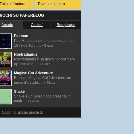
Tutto sull'autore
Diventa membro
 GIOCHI SU PAPERBLOG
Arcade
Casino'
Rompicapo
Pacman
Pac-Man é un video gioco creato nel
1979 da Toru......
Gioca
Nostradamus
Nostradamus è un gioco " shoot them
up" con una......
Gioca
Magical Cat Adventure
Riscopri Magical Cat Adventure, un
gioco d'arcade......
Gioca
Snake
Snake è un videogioco presente in
molti......
Gioca
Scopri lo spazio giochi di