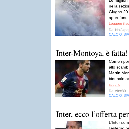
Le migliori
nella sezi
Giugno 201
approfondi
Leggere il s
Da
No Azpo
CALCIO
SP
,
Inter-Montoya, è fatta!
Come ripor
allo scamb
Martin Mon
biennale ad
seguito
Da
Alex80
CALCIO
SP
,
Inter, ecco l’offerta p
L’Inter se
l’esterno b