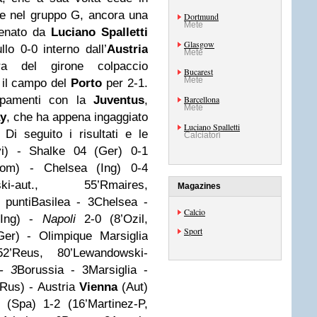
ne nel gruppo G, ancora una
Dortmund
Mete
enato da
Luciano Spalletti
Glasgow
lo 0-0 interno dall’
Austria
Mete
ra del girone colpaccio
Bucarest
Mete
il campo del
Porto
per 2-1.
uppamenti con la
Juventus
,
Barcellona
Mete
ay
, che ha appena ingaggiato
Luciano Spalletti
. Di seguito i risultati e le
Calciatori
vi) - Shalke 04 (Ger) 0-1
m) - Chelsea (Ing) 0-4
ski-aut., 55’Rmaires,
Magazines
 puntiBasilea - 3Chelsea -
Calcio
(Ing) -
Napoli
2-0 (8’Ozil,
Sport
er) - Olimpique Marsiglia
2’Reus, 80’Lewandowski-
- 3
Borussia - 3Marsiglia -
(Rus) - Austria
Vienna
(Aut)
 (Spa) 1-2 (16’Martinez-P,