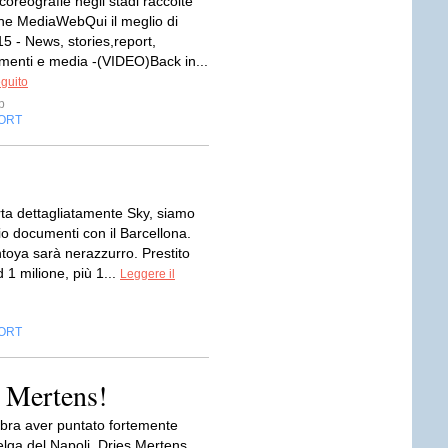
 coreografie negli stadi raccolte
one MediaWebQui il meglio di
5 - News, stories,report,
menti e media -(VIDEO)Back in...
eguito
p
ORT
ta dettagliatamente Sky, siamo
io documenti con il Barcellona.
toya sarà nerazzurro. Prestito
 1 milione, più 1...
Leggere il
ORT
er Mertens!
mbra aver puntato fortemente
elga del Napoli, Dries Mertens.