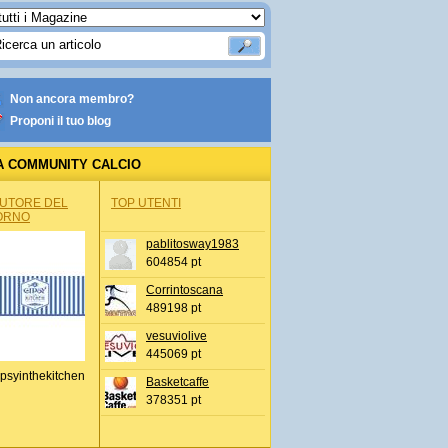
Non ancora membro?
Proponi il tuo blog
A COMMUNITY CALCIO
AUTORE DEL
TOP UTENTI
ORNO
pablitosway1983
604854 pt
Corrintoscana
489198 pt
vesuviolive
445069 pt
psyinthekitchen
Basketcaffe
378351 pt