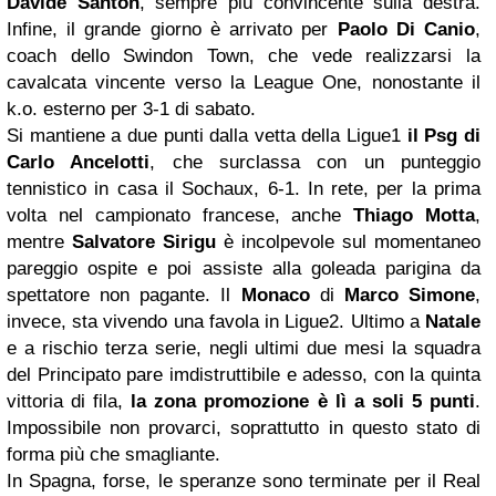
Davide Santon
, sempre più convincente sulla destra.
Infine, il grande giorno è arrivato per
Paolo Di Canio
,
coach dello Swindon Town, che vede realizzarsi la
cavalcata vincente verso la League One, nonostante il
k.o. esterno per 3-1 di sabato.
Si mantiene a due punti dalla vetta della Ligue1
il Psg di
Carlo Ancelotti
, che surclassa con un punteggio
tennistico in casa il Sochaux, 6-1. In rete, per la prima
volta nel campionato francese, anche
Thiago Motta
,
mentre
Salvatore Sirigu
è incolpevole sul momentaneo
pareggio ospite e poi assiste alla goleada parigina da
spettatore non pagante. Il
Monaco
di
Marco Simone
,
invece, sta vivendo una favola in Ligue2. Ultimo a
Natale
e a rischio terza serie, negli ultimi due mesi la squadra
del Principato pare imdistruttibile e adesso, con la quinta
vittoria di fila,
la zona promozione è lì a soli 5 punti
.
Impossibile non provarci, soprattutto in questo stato di
forma più che smagliante.
In Spagna, forse, le speranze sono terminate per il Real