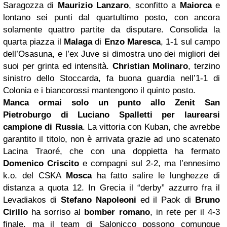
Saragozza di
Maurizio Lanzaro
, sconfitto a
Maiorca
e
lontano sei punti dal quartultimo posto, con ancora
solamente quattro partite da disputare. Consolida la
quarta piazza il
Malaga
di
Enzo Maresca
, 1-1 sul campo
dell’Osasuna, e l’ex Juve si dimostra uno dei migliori dei
suoi per grinta ed intensità.
Christian Molinaro
, terzino
sinistro dello Stoccarda, fa buona guardia nell’1-1 di
Colonia e i biancorossi mantengono il quinto posto.
Manca ormai solo un punto allo Zenit San
Pietroburgo di Luciano Spalletti per laurearsi
campione di Russia
. La vittoria con Kuban, che avrebbe
garantito il titolo, non è arrivata grazie ad uno scatenato
Lacina Traoré, che con una doppietta ha fermato
Domenico Criscito
e compagni sul 2-2, ma l’ennesimo
k.o. del CSKA
Mosca
ha fatto salire le lunghezze di
distanza a quota 12. In Grecia il “derby” azzurro fra il
Levadiakos di
Stefano Napoleoni
ed il Paok di
Bruno
Cirillo
ha sorriso al
bomber romano
,
in rete per il 4-3
finale, ma il team di Salonicco possono comunque