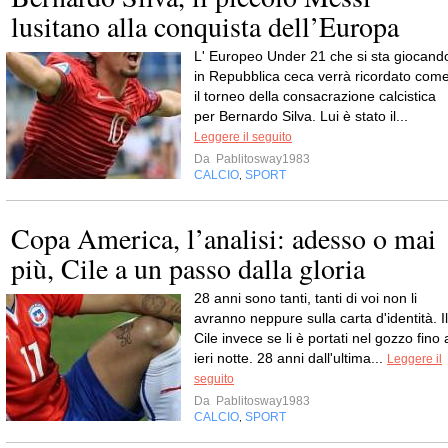
lusitano alla conquista dell’Europa
L' Europeo Under 21 che si sta giocand
in Repubblica ceca verrà ricordato com
il torneo della consacrazione calcistica
per Bernardo Silva. Lui è stato il...
Leggere il seguito
Da
Pablitosway1983
CALCIO
SPORT
,
Copa America, l’analisi: adesso o mai
più, Cile a un passo dalla gloria
28 anni sono tanti, tanti di voi non li
avranno neppure sulla carta d'identità. Il
Cile invece se li è portati nel gozzo fino 
ieri notte. 28 anni dall'ultima...
Leggere il
seguito
Da
Pablitosway1983
CALCIO
SPORT
,