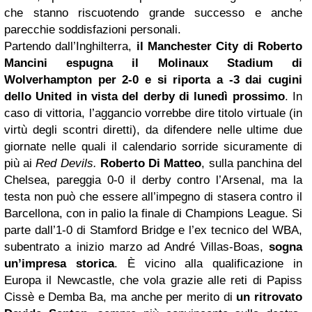
che stanno riscuotendo grande successo e anche
parecchie soddisfazioni personali.
Partendo dall’Inghilterra,
il
Manchester
City di Roberto
Mancini espugna il Molinaux Stadium di
Wolverhampton per 2-0 e si riporta a -3 dai cugini
dello United in vista del derby di lunedì prossimo
. In
caso di vittoria, l’aggancio vorrebbe dire titolo virtuale (in
virtù degli scontri diretti), da difendere nelle ultime due
giornate nelle quali il calendario sorride sicuramente di
più ai
Red Devils.
Roberto Di Matteo
, sulla panchina del
Chelsea, pareggia 0-0 il derby contro l’Arsenal, ma la
testa non può che essere all’impegno di stasera contro il
Barcellona, con in palio la finale di Champions League. Si
parte dall’1-0 di Stamford Bridge e l’ex tecnico del WBA,
subentrato a inizio marzo ad André Villas-Boas,
sogna
un’impresa storica
. È vicino alla qualificazione in
Europa il Newcastle, che vola grazie alle reti di Papiss
Cissè e Demba Ba, ma anche per merito di
un ritrovato