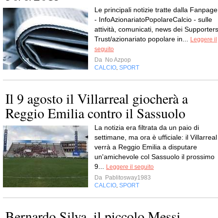
Le principali notizie tratte dalla Fanpage
- InfoAzionariatoPopolareCalcio - sulle
attività, comunicati, news dei Supporters
Trust/azionariato popolare in...
Leggere il
seguito
Da
No Azpop
CALCIO
SPORT
,
Il 9 agosto il Villarreal giocherà a
Reggio Emilia contro il Sassuolo
La notizia era filtrata da un paio di
settimane, ma ora è ufficiale: il Villarreal
verrà a Reggio Emilia a disputare
un'amichevole col Sassuolo il prossimo
9...
Leggere il seguito
Da
Pablitosway1983
CALCIO
SPORT
,
Bernardo Silva, il piccolo Messi