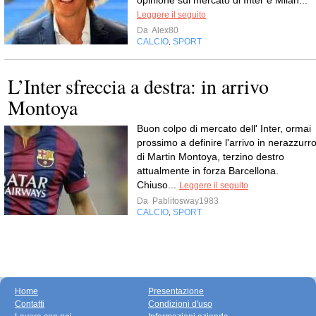
opinione sul mercato di Inter e Milan...
Leggere il seguito
Da
Alex80
CALCIO
SPORT
,
L’Inter sfreccia a destra: in arrivo
Montoya
Buon colpo di mercato dell' Inter, ormai
prossimo a definire l'arrivo in nerazzurr
di Martin Montoya, terzino destro
attualmente in forza Barcellona.
Chiuso...
Leggere il seguito
Da
Pablitosway1983
CALCIO
SPORT
,
Home
Presentazione
Contatti
Condizioni d'uso