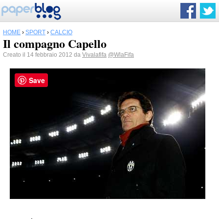
HOME
›
SPORT
›
CALCIO
Il compagno Capello
Creato il 14 febbraio 2012 da
Vivalafifa
@WlaFifa
Save