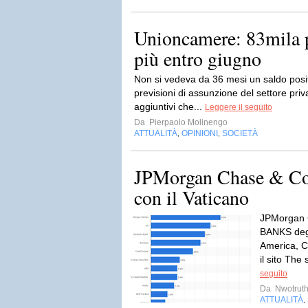
Unioncamere: 83mila po
più entro giugno
Non si vedeva da 36 mesi un saldo posit
previsioni di assunzione del settore priv
aggiuntivi che...
Leggere il seguito
Da
Pierpaolo Molinengo
ATTUALITÀ
OPINIONI
SOCIETÀ
,
,
JPMorgan Chase & Co 
con il Vaticano
JPMorgan 
BANKS degli
America, C
il sito The s
seguito
Da
Nwotruth
ATTUALITÀ
,