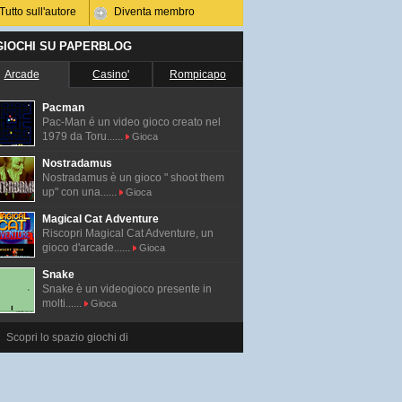
Tutto sull'autore
Diventa membro
 GIOCHI SU PAPERBLOG
Arcade
Casino'
Rompicapo
Pacman
Pac-Man é un video gioco creato nel
1979 da Toru......
Gioca
Nostradamus
Nostradamus è un gioco " shoot them
up" con una......
Gioca
Magical Cat Adventure
Riscopri Magical Cat Adventure, un
gioco d'arcade......
Gioca
Snake
Snake è un videogioco presente in
molti......
Gioca
Scopri lo spazio giochi di