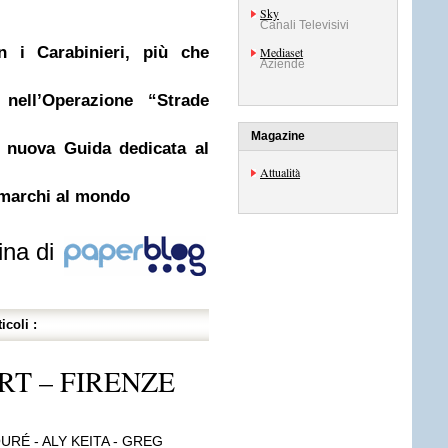
Sky
Canali Televisivi
n i Carabinieri, più che
Mediaset
Aziende
 nell’Operazione “Strade
Magazine
a nuova Guida dedicata al
Attualità
i marchi al mondo
ina di
icoli :
RT – FIRENZE
RÉ - ALY KEITA - GREG