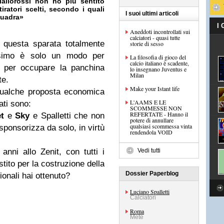
iallorossi non ho più sentito
iratori scelti, secondo i quali
I suoi ultimi articoli
squadra»
I
Aneddoti incontrollati sui
calciatori - quasi tutte
 questa sparata totalmente
storie di sesso
ssimo è solo un modo per
La filosofia di gioco del
calcio italiano è scadente,
za per occupare la panchina
lo insegnano Juventus e
Milan
te.
Make your Istant life
 qualche proposta economica
L'AAMS E LE
ati sono:
SCOMMESSE NON
REFERTATE - Hanno il
t
e
Sky
e Spalletti che non
potere di annullare
qualsiasi scommessa vinta
 sponsorizza da solo, in virtù
rendendola VOID
nni allo Zenit, con tutti i
Vedi tutti
stito per la costruzione della
Dossier Paperblog
ionali hai ottenuto?
Luciano Spalletti
Calciatori
Roma
Mete