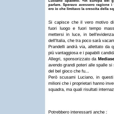
Luciano Spalletti: «In Europa dei g
parlare. Speravo avessero ragione i t
ero io che limitavo la crescita della 
Si capisce che il vero motivo di
fuori luogo e fuori tempo ma
mettersi in luce, in bell'eviden
dell'Italia, che tra poco sarà vacan
Prandelli andrà via, allettato da
più vantaggiosa e i papabili candid
Allegri, sponsorizzato da
Mediase
avendo grandi poteri alle spalle si
del bel gioco che fu...
Però scusami Luciano, in questi a
milioni che i proprietari hanno inve
squadra, ma quali risultati internaz
Potrebbero interessarti anche :