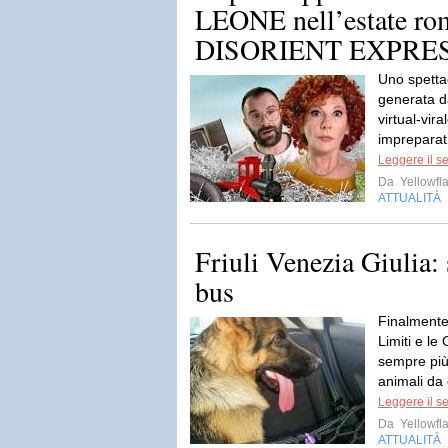
LEONE nell’estate ro
DISORIENT EXPRESS
Uno spetta
generata d
virtual-vir
impreparati
Leggere il s
Da
Yellowfla
ATTUALITÀ
Friuli Venezia Giulia: 
bus
Finalmente 
Limiti e l
sempre più
animali da 
Leggere il s
Da
Yellowfla
ATTUALITÀ