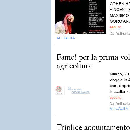
COHEN HA
VINCENT S
MASSIMO
GORO AR
seguito
Da
Yellowfla
ATTUALITÀ
Fame! per la prima volt
agricoltura
Milano, 29
viaggio in 
campi agric
l'eccellenz
seguito
Da
Yellowfla
ATTUALITÀ
Triplice appuntament