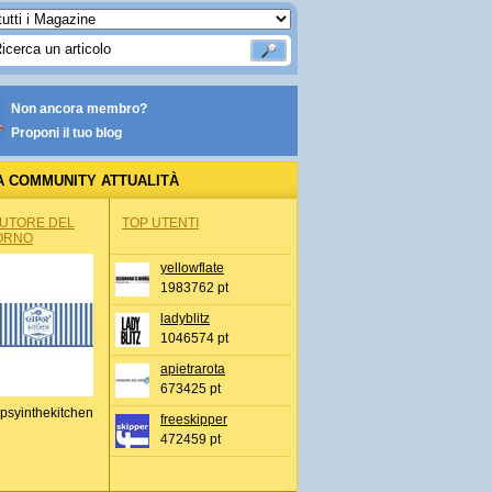
Non ancora membro?
Proponi il tuo blog
A COMMUNITY ATTUALITÀ
AUTORE DEL
TOP UTENTI
ORNO
yellowflate
1983762 pt
ladyblitz
1046574 pt
apietrarota
673425 pt
psyinthekitchen
freeskipper
472459 pt