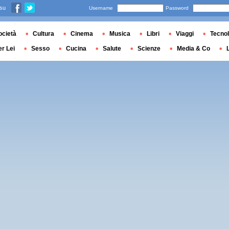
 su
Username
Password
ocietà
Cultura
Cinema
Musica
Libri
Viaggi
Tecnol
er Lei
Sesso
Cucina
Salute
Scienze
Media & Co