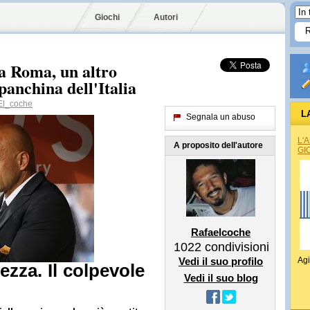
Giochi
Autori
la Roma, un altro
panchina dell'Italia
l_coche
L
Segnala un abuso
L'
A proposito dell'autore
GI
Rafaelcoche
1022
condivisioni
Vedi il suo profilo
Agi
ezza. Il colpevole
Vedi il suo blog