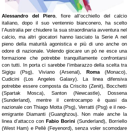
Alessandro del Piero
, fiore all’occhiello del calcio
italiano, dopo il suo ventennio bianconero, ha scelto
l’Australia per chiudere la sua straordinaria avventura nel
calcio, ma altri giocatori hanno lasciato la Serie A nel
pieno della maturità agonistica e più di uno anche on
odore di nazionale. Volendo giocare un pò ne esce una
formazione che potrebbe tranquillamente confrontarsi
con tutti. In porta ci sarebbe l’imbarazzo della scelta tra
Sigigu (Psg), Viviano (Arsenal),
Roma
(Monaco),
Cudicini (Los Angeles Galaxy). La linea difensiva
potrebbe essere composta da Criscito (Zenit), Bocchetti
(Spartak Mosca), Santon (Newcastle), Dossena
(Sunderland), mentre il centrocampo è quasi da
nazionale con Thiago Motta (Psg), Verratti (Psg) e il neo-
emigrante Diamanti (Guanghzou). Non male anche la
linea d’attacco con
Fabio Borini
(Sunderland), Borriello
(West Ham) e Pellè (Feyenord), senza voler scomodare