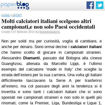
HOME
›
SPORT
Molti calciatori italiani scelgono altri
campionati,e non solo Paesi occidentali
Creato il 07 febbraio 2014 da
Newebsolutions
Non per soldi ma per curiosità, voglia di cambiare, e
anche per denaro. Sono ormai decine i
calciatori italiani
che hanno scelto di giocare in campionati stranieri.
Alessandro
Diamanti
, passato dal Bologna alla cinese
Guanghzou, allenata da Marcello Lippi, è l’ultimo
esempio del calciatore ‘made in Italy’ che sceglie la
strada dell’estero per la sua carriera. Una volta gli italiani
difficilmente lasciavano la Serie A per trasferirsi
all’estero, ma col passare degli anni la tendenza si è
invertita e sono tanti i calciatori italiani che si sono
spostati nei campionati stranieri e non solo in quelli più
rinomati, come la Premier, Liga, Bundesliga e Ligue 1,