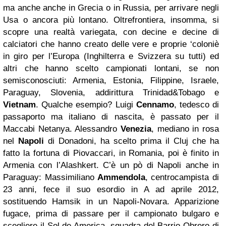
ma anche anche in Grecia o in Russia, per arrivare negli
Usa o ancora più lontano. Oltrefrontiera, insomma, si
scopre una realtà variegata, con decine e decine di
calciatori che hanno creato delle vere e proprie ‘coloniè
in giro per l’Europa (Inghilterra e Svizzera su tutti) ed
altri che hanno scelto campionati lontani, se non
semisconosciuti: Armenia, Estonia, Filippine, Israele,
Paraguay, Slovenia, addirittura Trinidad&Tobago e
Vietnam
. Qualche esempio? Luigi
Cennamo
, tedesco di
passaporto ma italiano di nascita, è passato per il
Maccabi Netanya. Alessandro
Venezia
, mediano in rosa
nel
Napoli
di Donadoni, ha scelto prima il Cluj che ha
fatto la fortuna di Piovaccari, in Romania, poi è finito in
Armenia con l’Alashkert. C’è un pò di Napoli anche in
Paraguay: Massimiliano
Ammendola
, centrocampista di
23 anni, fece il suo esordio in A ad aprile 2012,
sostituendo Hamsik in un Napoli-Novara. Apparizione
fugace, prima di passare per il campionato bulgaro e
scegliere il Sol de America, squadra del Barrio Obrero di