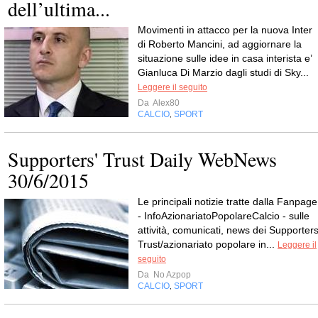
dell’ultima...
Movimenti in attacco per la nuova Inter
di Roberto Mancini, ad aggiornare la
situazione sulle idee in casa interista e’
Gianluca Di Marzio dagli studi di Sky...
Leggere il seguito
Da
Alex80
CALCIO
SPORT
,
Supporters' Trust Daily WebNews
30/6/2015
Le principali notizie tratte dalla Fanpage
- InfoAzionariatoPopolareCalcio - sulle
attività, comunicati, news dei Supporters
Trust/azionariato popolare in...
Leggere il
seguito
Da
No Azpop
CALCIO
SPORT
,