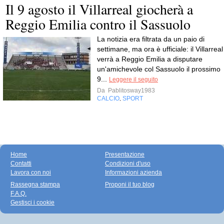
Il 9 agosto il Villarreal giocherà a
Reggio Emilia contro il Sassuolo
La notizia era filtrata da un paio di
settimane, ma ora è ufficiale: il Villarreal
verrà a Reggio Emilia a disputare
un'amichevole col Sassuolo il prossimo
9...
Leggere il seguito
Da
Pablitosway1983
CALCIO
SPORT
,
Home
Presentazione
Contatti
Condizioni d'uso
Lavora con noi
Informazioni azienda
Rassegna stampa
Proponi il tuo blog
F.A.Q.
Gestisci i cookie