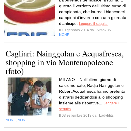
La Juventus demolisce la Roma. E’
questo il verdetto dell’ultimo turno di
campionato, che laurea i bianconeri
campioni d’inverno con una giornata
d’anticipo.
Leggere il seguito
Il 10 gennaio 2014 da
Simo785
NONE
Cagliari: Nainggolan e Acquafresca,
shopping in via Montenapoleone
(foto)
MILANO – Nell’ultimo giorno di
calciomercato, Radja Nainggolan e
Robert Acquafresca hanno preferito
distrarsi dedicandosi allo shopping
insieme alle rispettive...
Leggere il
seguito
Il 03 settembre 2013 da
Ladyblitz
NONE
NONE
,