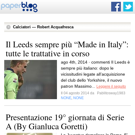
Calciatori — Robert Acquafresca
Il Leeds sempre più “Made in Italy”:
tutte le trattative in corso
ago 4th, 2014 · commenti Il Leeds è
sempre più italiano: dopo le
vicissitudini legate all’acquisizione
del club dello Yorkshire, il nuovo
patron Massimo...
Leggere il seguito
Il 04 agosto 2014 da
Pablitosway1983
NONE
NONE
,
Presentazione 19° giornata di Serie
A (By Gianluca Goretti)