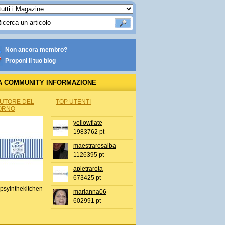
Non ancora membro?
Proponi il tuo blog
A COMMUNITY INFORMAZIONE
IONALE
AUTORE DEL
TOP UTENTI
ORNO
yellowflate
1983762 pt
maestrarosalba
1126395 pt
apietrarota
673425 pt
psyinthekitchen
marianna06
602991 pt