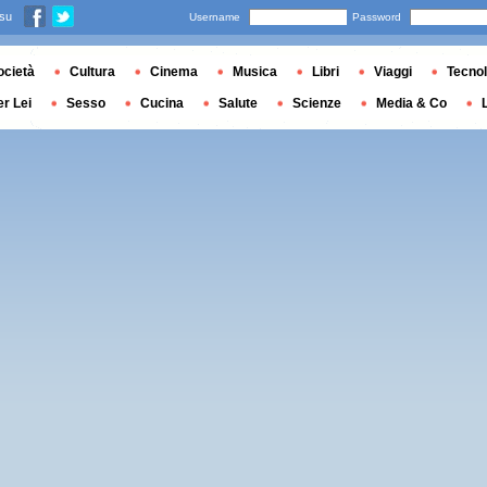
 su
Username
Password
ocietà
Cultura
Cinema
Musica
Libri
Viaggi
Tecnol
er Lei
Sesso
Cucina
Salute
Scienze
Media & Co