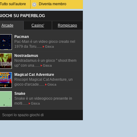
Tutto sull'autore
Diventa membro
 GIOCHI SU PAPERBLOG
Arcade
Casino'
Rompicapo
Pacman
Pac-Man é un video gioco creato nel
1979 da Toru......
Gioca
Nostradamus
Nostradamus è un gioco " shoot them
up" con una......
Gioca
Magical Cat Adventure
Riscopri Magical Cat Adventure, un
gioco d'arcade......
Gioca
Snake
Snake è un videogioco presente in
molti......
Gioca
Scopri lo spazio giochi di