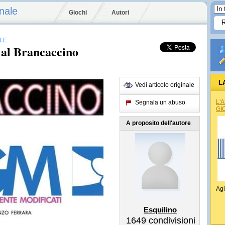
nale
Giochi
Autori
LE
al Brancaccino
L
Vedi articolo originale
REG
L'
Segnala un abuso
GI
A proposito dell'autore
Agi
Esquilino
1649
condivisioni