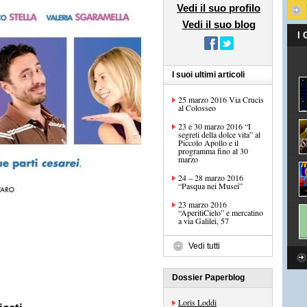
Vedi il suo profilo
Vedi il suo blog
I
I suoi ultimi articoli
25 marzo 2016 Via Crucis
al Colosseo
23 e 30 marzo 2016 “I
segreti della dolce vita” al
Piccolo Apollo e il
programma fino al 30
marzo
24 – 28 marzo 2016
“Pasqua nei Musei”
23 marzo 2016
“AperitiCielo” e mercatino
a via Galilei, 57
Vedi tutti
Dossier Paperblog
Loris Loddi