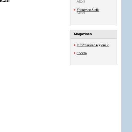
cati
Attori
Francesco Stella
Attori
Magazines
Informazione regionale
Società