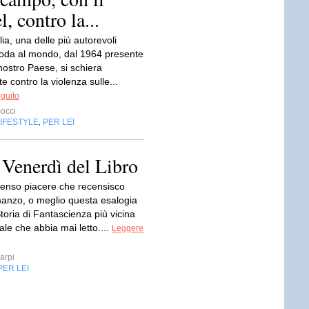
, contro la...
lia, una delle più autorevoli
 moda al mondo, dal 1964 presente
nostro Paese, si schiera
 contro la violenza sulle...
eguito
occi
IFESTYLE
PER LEI
,
l Venerdì del Libro
enso piacere che recensisco
anzo, o meglio questa esalogia
toria di Fantascienza più vicina
eale che abbia mai letto....
Leggere
arpi
PER LEI