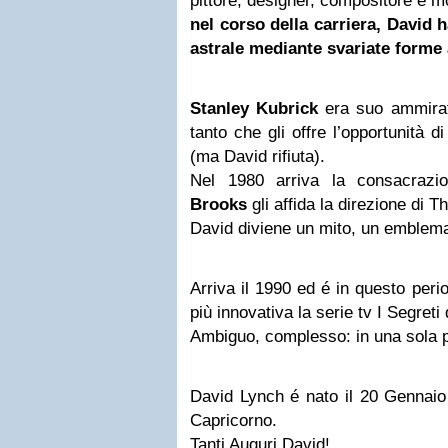
pittore, designer, compositore e mo
nel corso della carriera, David 
astrale mediante svariate forme 
Stanley Kubrick
era suo ammira
tanto che gli offre l’opportunità di 
(ma David rifiuta).
Nel 1980 arriva la consacrazio
Brooks
gli affida la direzione di 
David diviene un mito, un emblema d
Arriva il 1990 ed é in questo per
più innovativa la serie tv I Segreti
Ambiguo, complesso: in una sola p
David Lynch é nato il 20 Gennaio 
Capricorno.
Tanti Auguri David!