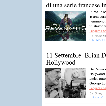
di una serie francese i
Punto 1: be
in una sera
nemmeno XF
frustrazioni
Leggere il s
Da
Nadia St
CINEMA
LI
,
11 Settembre: Brian De
Hollywood
De Palma è
Hollywood 
amici, aut
George Luc
Leggere il s
Da
Ginny
HOBBY
PER
,