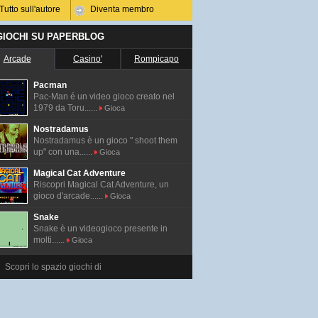
Tutto sull'autore
Diventa membro
 GIOCHI SU PAPERBLOG
Arcade
Casino'
Rompicapo
Pacman
Pac-Man é un video gioco creato nel
1979 da Toru......
Gioca
Nostradamus
Nostradamus è un gioco " shoot them
up" con una......
Gioca
Magical Cat Adventure
Riscopri Magical Cat Adventure, un
gioco d'arcade......
Gioca
Snake
Snake è un videogioco presente in
molti......
Gioca
Scopri lo spazio giochi di