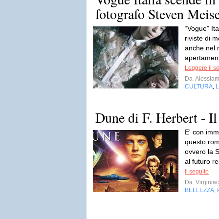
fotografo Steven Meisel
“Vogue” Ita
riviste di
anche nel 
apertamente
Leggere il s
Da
Alessiam
CULTURA
L
,
Dune di F. Herbert - I
E' con imm
questo rom
ovvero la S
al futuro r
il seguito
Da
Virginiac
BELLEZZA
,