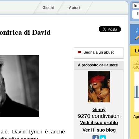
Giochi
Autori
onirica di David
L
Segnala un abuso
L'
A proposito dell'autore
GI
Ginny
9270
condivisioni
Agi
Vedi il suo profilo
Vedi il suo blog
diale, David Lynch é anche