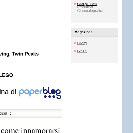
George Lucas
Produttori
Cinematografici
Magazines
Hobby
Per Lei
aving, Twin Peaks
n LEGO
ina di
icoli :
 come innamorarsi