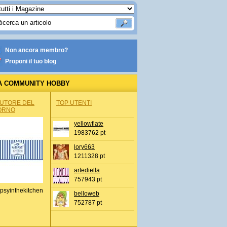
Non ancora membro?
Proponi il tuo blog
A COMMUNITY HOBBY
AUTORE DEL
TOP UTENTI
ORNO
yellowflate
1983762 pt
lory663
1211328 pt
artediella
757943 pt
psyinthekitchen
belloweb
752787 pt