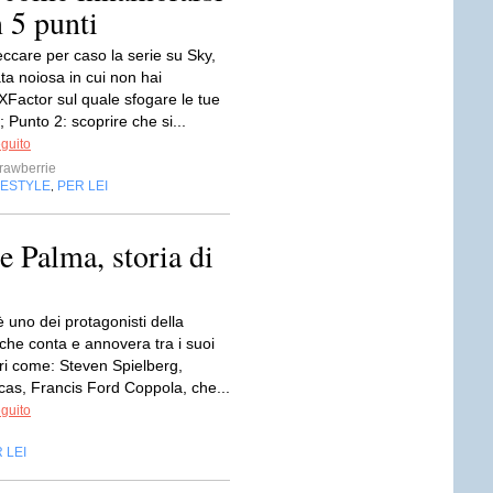
n 5 punti
ccare per caso la serie su Sky,
ta noiosa in cui non hai
actor sul quale sfogare le tue
; Punto 2: scoprire che si...
eguito
rawberrie
FESTYLE
PER LEI
,
 Palma, storia di
 uno dei protagonisti della
che conta e annovera tra i suoi
ori come: Steven Spielberg,
as, Francis Ford Coppola, che...
eguito
 LEI