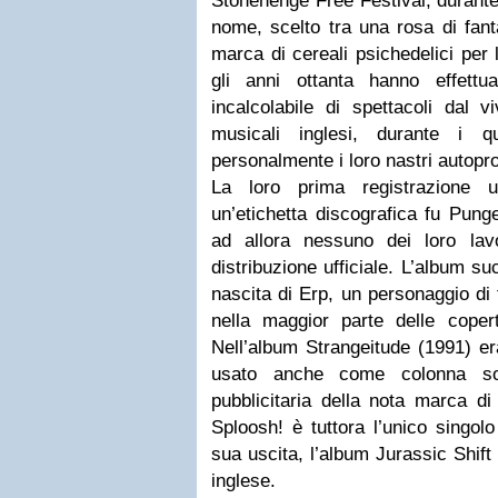
Stonehenge Free Festival, durante 
nome, scelto tra una rosa di fant
marca di cereali psichedelici per 
gli anni ottanta hanno effett
incalcolabile di spettacoli dal vi
musicali inglesi, durante i q
personalmente i loro nastri autopro
La loro prima registrazione uf
un’etichetta discografica fu Pung
ad allora nessuno dei loro lav
distribuzione ufficiale. L’album s
nascita di Erp, un personaggio di 
nella maggior parte delle copert
Nell’album Strangeitude (1991) er
usato anche come colonna s
pubblicitaria della nota marca d
Sploosh! è tuttora l’unico singolo
sua uscita, l’album Jurassic Shift
inglese.