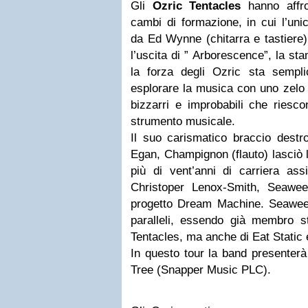
Gli
Ozric Tentacles
hanno affron
cambi di formazione, in cui l’uni
da Ed Wynne (chitarra e tastiere)
l’uscita di ” Arborescence”, la s
la forza degli Ozric sta semplic
esplorare la musica con uno zelo 
bizzarri e improbabili che riesc
strumento musicale.
Il suo carismatico braccio dest
Egan, Champignon (flauto) lasciò 
più di vent’anni di carriera ass
Christoper Lenox-Smith, Seaweed
progetto Dream Machine. Seawee
paralleli, essendo già membro st
Tentacles, ma anche di Eat Static
In questo tour la band presenter
Tree (Snapper Music PLC).