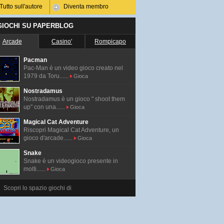
Tutto sull'autore
Diventa membro
 GIOCHI SU PAPERBLOG
Arcade
Casino'
Rompicapo
Pacman
Pac-Man é un video gioco creato nel
1979 da Toru......
Gioca
Nostradamus
Nostradamus è un gioco " shoot them
up" con una......
Gioca
Magical Cat Adventure
Riscopri Magical Cat Adventure, un
gioco d'arcade......
Gioca
Snake
Snake è un videogioco presente in
molti......
Gioca
Scopri lo spazio giochi di