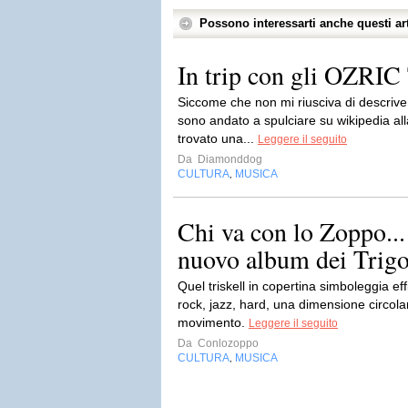
Possono interessarti anche questi art
In trip con gli OZR
Siccome che non mi riusciva di descriver
sono andato a spulciare su wikipedia alla
trovato una...
Leggere il seguito
Da
Diamonddog
CULTURA
MUSICA
,
Chi va con lo Zoppo... 
nuovo album dei Trig
Quel triskell in copertina simboleggia ef
rock, jazz, hard, una dimensione circol
movimento.
Leggere il seguito
Da
Conlozoppo
CULTURA
MUSICA
,