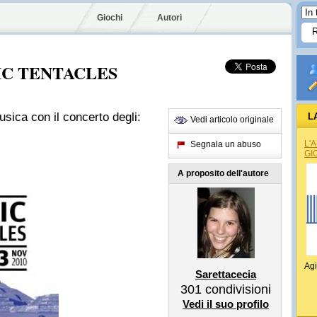
Giochi
Autori
RIC TENTACLES
sica con il concerto degli:
L
Vedi articolo originale
L'
Segnala un abuso
GI
A proposito dell'autore
Agi
Sarettacecia
301
condivisioni
Vedi il suo profilo