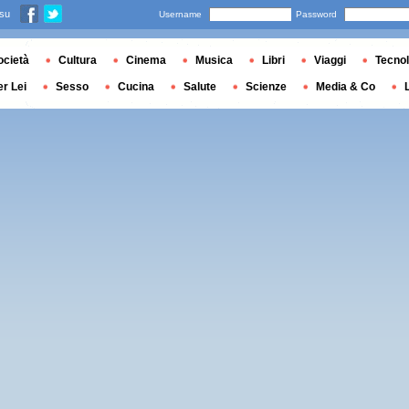
 su
Username
Password
ocietà
Cultura
Cinema
Musica
Libri
Viaggi
Tecnol
er Lei
Sesso
Cucina
Salute
Scienze
Media & Co