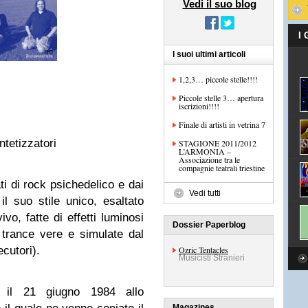
Vedi il suo blog
I
I suoi ultimi articoli
1,2,3… piccole stelle!!!!
Piccole stelle 3… apertura
iscrizioni!!!!
Finale di artisti in vetrina 7
ntetizzatori
STAGIONE 2011/2012
L’ARMONIA –
Associazione tra le
compagnie teatrali triestine
i di rock psichedelico e dai
Vedi tutti
il suo stile unico, esaltato
ivo, fatte di effetti luminosi
Dossier Paperblog
, trance vere e simulate dal
cutori).
Ozric Tentacles
Musicisti Stranieri
 il 21 giugno 1984 allo
Magazines