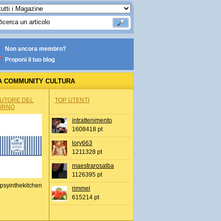
Non ancora membro?
Proponi il tuo blog
A COMMUNITY CULTURA
AUTORE DEL
TOP UTENTI
ORNO
intrattenimento
1608418 pt
lory663
1211328 pt
maestrarosalba
1126395 pt
psyinthekitchen
rimmel
615214 pt