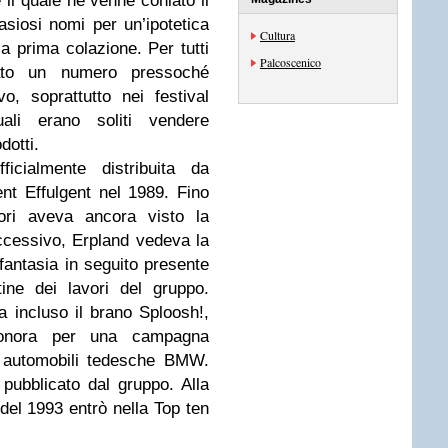
il quale ne venne coniato il
asiosi nomi per un’ipotetica
Cultura
la prima colazione. Per tutti
Palcoscenico
uato un numero pressoché
vo, soprattutto nei festival
uali erano soliti vendere
dotti.
ficialmente distribuita da
ent Effulgent nel 1989. Fino
ori aveva ancora visto la
uccessivo, Erpland vedeva la
fantasia in seguito presente
ine dei lavori del gruppo.
a incluso il brano Sploosh!,
onora per una campagna
i automobili tedesche BMW.
 pubblicato dal gruppo. Alla
 del 1993 entrò nella Top ten