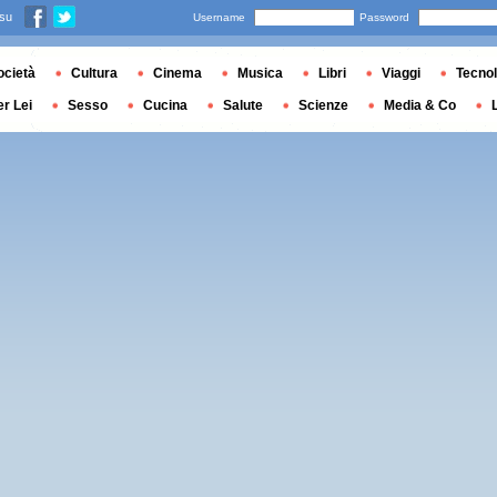
 su
Username
Password
ocietà
Cultura
Cinema
Musica
Libri
Viaggi
Tecnol
er Lei
Sesso
Cucina
Salute
Scienze
Media & Co