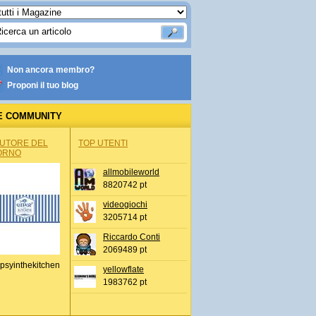
Non ancora membro?
Proponi il tuo blog
E COMMUNITY
AUTORE DEL
TOP UTENTI
ORNO
allmobileworld
8820742 pt
videogiochi
3205714 pt
Riccardo Conti
2069489 pt
psyinthekitchen
yellowflate
1983762 pt