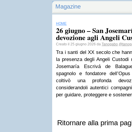
Magazine
HOME
26 giugno – San Josemarí
devozione agli Angeli Cu
Creato il 25 giugno 2026 da
Tanogabo
@tanog
Tra i santi del XX secolo che han
la presenza degli Angeli Custodi n
Josemaría Escrivá de Balague
spagnolo e fondatore dell’Opus
coltivò una profonda devoz
considerandoli autentici compagni
per guidare, proteggere e sostener
Ritornare alla prima pag