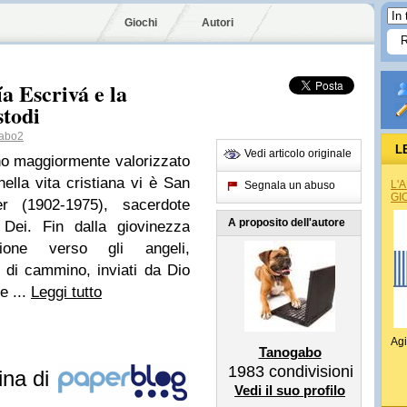
Giochi
Autori
a Escrivá e la
stodi
abo2
L
Vedi articolo originale
no maggiormente valorizzato
ella vita cristiana vi è San
L'
Segnala un abuso
GI
r (1902-1975), sacerdote
A proposito dell'autore
 Dei. Fin dalla giovinezza
ione verso gli angeli,
 di cammino, inviati da Dio
e ...
Leggi tutto
Agi
Tanogabo
1983
condivisioni
ina di
Vedi il suo profilo