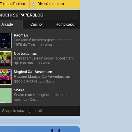
Tutto sull'autore
Diventa membro
 GIOCHI SU PAPERBLOG
Arcade
Casino'
Rompicapo
Pacman
Pac-Man é un video gioco creato nel
1979 da Toru......
Gioca
Nostradamus
Nostradamus è un gioco " shoot them
up" con una......
Gioca
Magical Cat Adventure
Riscopri Magical Cat Adventure, un
gioco d'arcade......
Gioca
Snake
Snake è un videogioco presente in
molti......
Gioca
Scopri lo spazio giochi di