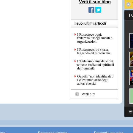
Vedi il suo blog
I
I suoi ultimi articoli
I Rosacroce oggi:
fraternità, insegnamenti e
organizzazioni
I Rosacroce: tra storia,
leggenda ed esoterismo
L’Induismo: una delle più
antiche tradizioni spirituali
dell’umanità
Oggetti “non identificati”:
Le testimonianze degli
autori classici
Vedi tutti