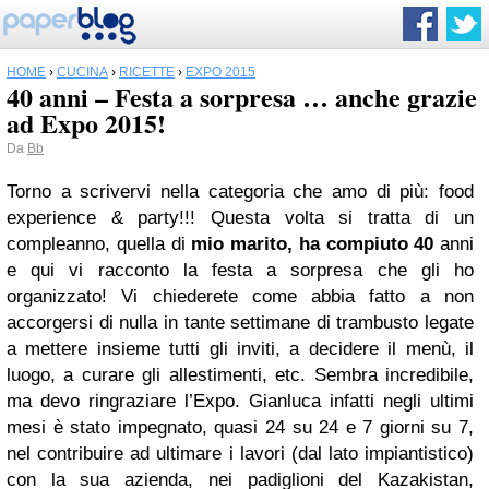
HOME
›
CUCINA
›
RICETTE
›
EXPO 2015
40 anni – Festa a sorpresa … anche grazie
ad Expo 2015!
Da
Bb
Torno a scrivervi nella categoria che amo di più: food
experience & party!!! Questa volta si tratta di un
compleanno, quella di
mio marito, ha compiuto 40
anni
e qui vi racconto la festa a sorpresa che gli ho
organizzato! Vi chiederete come abbia fatto a non
accorgersi di nulla in tante settimane di trambusto legate
a mettere insieme tutti gli inviti, a decidere il menù, il
luogo, a curare gli allestimenti, etc. Sembra incredibile,
ma devo ringraziare l’Expo. Gianluca infatti negli ultimi
mesi è stato impegnato, quasi 24 su 24 e 7 giorni su 7,
nel contribuire ad ultimare i lavori (dal lato impiantistico)
con la sua azienda, nei padiglioni del Kazakistan,