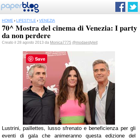
HOME
›
LIFESTYLE
›
VENEZIA
70^ Mostra del cinema di Venezia: I party
da non perdere
Creato il 28 agosto 2013 da
Monica7775
@modaestyleit
Save
Lustrini, paillettes, lusso sfrenato e beneficienza per gli
eventi di gala che animeranno questa edizione del