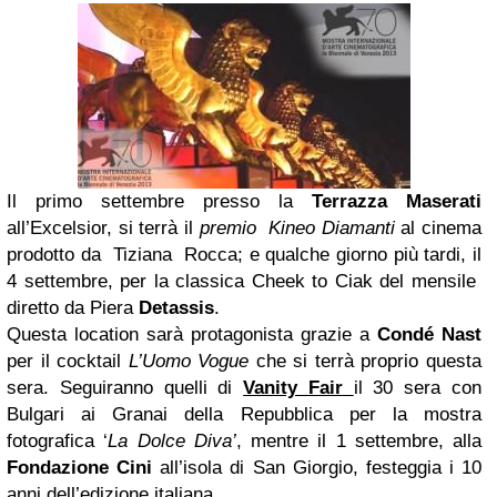
Il primo settembre presso la
Terrazza Maserati
all’Excelsior, si terrà il
premio Kineo Diamanti
al cinema
prodotto da Tiziana Rocca; e qualche giorno più tardi, il
4 settembre, per la classica Cheek to Ciak del mensile
diretto da Piera
Detassis
.
Questa location sarà protagonista grazie a
Condé Nast
per il cocktail
L’Uomo Vogue
che si terrà proprio questa
sera. Seguiranno quelli di
Vanity Fair
il 30 sera con
Bulgari ai Granai della Repubblica per la mostra
fotografica ‘
La Dolce Diva’
, mentre il 1 settembre, alla
Fondazione Cini
all’isola di San Giorgio, festeggia i 10
anni dell’edizione italiana.