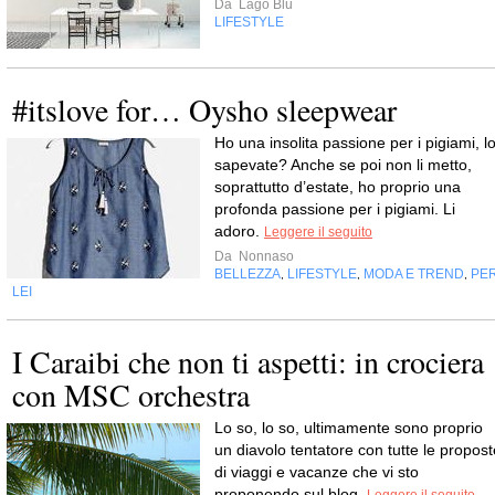
Da
Lago Blu
LIFESTYLE
#itslove for… Oysho sleepwear
Ho una insolita passione per i pigiami, l
sapevate? Anche se poi non li metto,
soprattutto d’estate, ho proprio una
profonda passione per i pigiami. Li
adoro.
Leggere il seguito
Da
Nonnaso
BELLEZZA
LIFESTYLE
MODA E TREND
PE
,
,
,
LEI
I Caraibi che non ti aspetti: in crociera
con MSC orchestra
Lo so, lo so, ultimamente sono proprio
un diavolo tentatore con tutte le propost
di viaggi e vacanze che vi sto
proponendo sul blog.