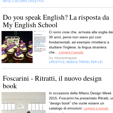
ARTE
CULTURA
LIFESTYLE
,
,
Do you speak English? La risposta da
My English School
Ci sono cose che, arrivata alla soglia de
30 anni, pensi non siano poi così
fondamentali, ad esempio rimettersi a
studiare l’Inglese, la lingua straniera
che...
Leggere il seguito
Da
Alessandrapepe
LIFESTYLE
MODA E TREND
PER LEI
,
,
Foscarini - Ritratti, il nuovo design
In occasione della Milano Design Week
2015, Foscarini ha presentato Ritratti, u
“design book” che vuole essere un
catalogo di emozioni.
Leggere il seguito