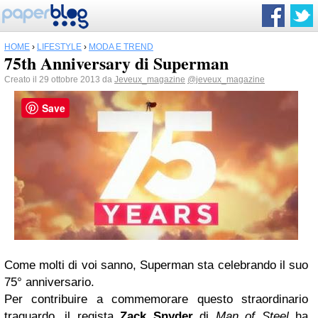
HOME
›
LIFESTYLE
›
MODA E TREND
75th Anniversary di Superman
Creato il 29 ottobre 2013 da
Jeveux_magazine
@jeveux_magazine
Save
Come molti di voi sanno, Superman sta celebrando il suo
75° anniversario.
Per contribuire a commemorare questo straordinario
traguardo, il regista
Zack Snyder
di
Man of Steel
ha