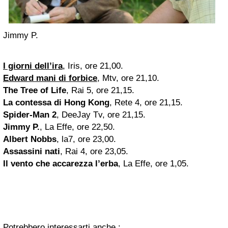
Jimmy P.
I giorni dell’ira
, Iris, ore 21,00.
Edward mani di forbice
, Mtv, ore 21,10.
The Tree of Life
, Rai 5, ore 21,15.
La contessa di Hong Kong
, Rete 4, ore 21,15.
Spider-Man 2
, DeeJay Tv, ore 21,15.
Jimmy P.
, La Effe, ore 22,50.
Albert Nobbs
, la7, ore 23,00.
Assassini nati
, Rai 4, ore 23,05.
Il vento che accarezza l’erba
, La Effe, ore 1,05.
Potrebbero interessarti anche :