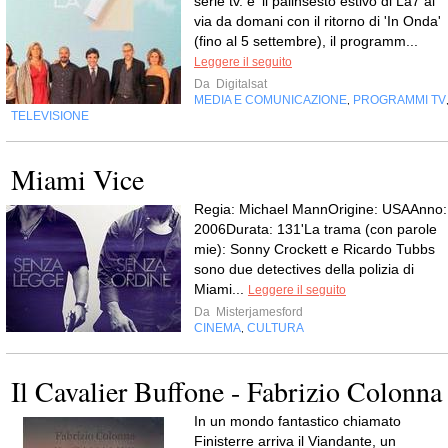
serie tv. e' il palinsesto estivo di La7 al
via da domani con il ritorno di 'In Onda'
(fino al 5 settembre), il programm...
Leggere il seguito
Da
Digitalsat
MEDIA E COMUNICAZIONE
PROGRAMMI TV
,
TELEVISIONE
Miami Vice
Regia: Michael MannOrigine: USAAnno:
2006Durata: 131'La trama (con parole
mie): Sonny Crockett e Ricardo Tubbs
sono due detectives della polizia di
Miami...
Leggere il seguito
Da
Misterjamesford
CINEMA
CULTURA
,
Il Cavalier Buffone - Fabrizio Colonna
In un mondo fantastico chiamato
Finisterre arriva il Viandante, un