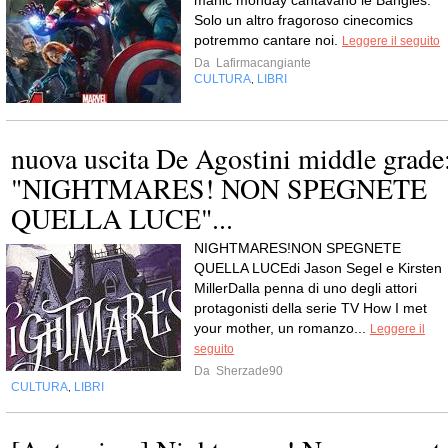
manic monday cantavano le Bangles.
Solo un altro fragoroso cinecomics
potremmo cantare noi.
Leggere il seguito
Da
Lafirmacangiante
CULTURA
LIBRI
,
nuova uscita De Agostini middle grade
"NIGHTMARES! NON SPEGNETE
QUELLA LUCE"...
NIGHTMARES!NON SPEGNETE
QUELLA LUCEdi Jason Segel e Kirsten
MillerDalla penna di uno degli attori
protagonisti della serie TV How I met
your mother, un romanzo...
Leggere il
seguito
Da
Sherzade90
CULTURA
LIBRI
,