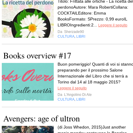
Titolo: Frittata alle ortiche - La ricetta de
perdonoAutore: Mara RobertiCollana:
COCKTAILEditore: Emma
BooksFormato: SPrezzo: 0,99 euroIL
LIBROIngredienti:2...
Leggere il seguito
Da
Sherzade90
CULTURA
LIBRI
,
Books overview #17
Buon pomeriggio! Quanti di voi si stann
preparando per il prossimo Salone
Internazionale del Libro che si terrà a
Torino dal 14 al 18 maggio 2015?
Leggere il seguito
Da
L'Angolino Di Ale
CULTURA
LIBRI
,
Avengers: age of ultron
(di Joss Whedon, 2015)Just another