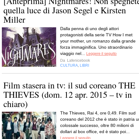
[Anteprima] Nightmares! Non spegnet
quella luce di Jason Segel e Kirsten
Miller
Dalla penna di uno degli attori
protagonisti della serie TV How I met
your mother, un romanzo dalla grande
forza immaginifica. Uno straordinario
viaggio nel...
Leggere il seguito
Da
Lafenicebook
CULTURA
LIBRI
,
Film stasera in tv: il sud coreano THE
THIEVES (dom. 12 apr. 2015 – tv in
chiaro)
The Thieves, Rai 4, ore 0,49. Film sud
coreano del 2012 che è stato in patria u
colossale successo, oltre 80 milioni di
dollari al box office, ed è stato poi...
Leggere il seguito