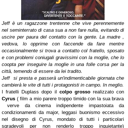
Jeff è un ragazzone trentenne che vive perennemente
nel seminterrato di casa sua a non fare nulla, evitando di
uscire per paura del contatto con la gente. La madre ,
vedova, lo opprime con faccende da fare mentre
occasionalmente si trova a contatto col fratello, sposato
e con problemi coniugali gravissimi con la moglie, che lo
coopta per inseguire la moglie in una folle corsa per la
città, temendo di essere da lei tradito.
Jeff si presta e passerà un'indimenticabile giornata che
cambierà le vite di tutti i protagonisti in campo. In meglio.
I fratelli Duplass dopo il
colpo grosso
realizzato con
Cyrus
( film a mio parere troppo timido con la sua brava
verve da cinema indipendente impastoiata da
condizionamenti da major, leggasi buonismo eccessivo
nel disegno di Cyrus, mondato di tutti i particolari
sgradevoli per non renderlo troppo inquietante)