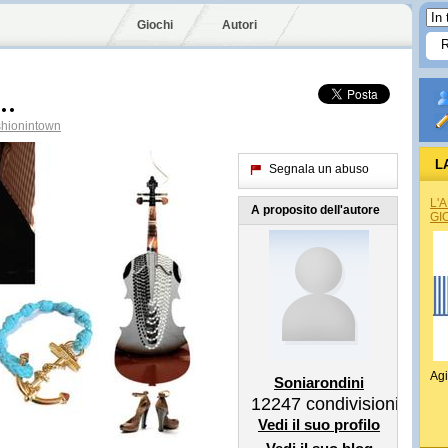
Giochi
Autori
e…
hionintown
L
Segnala un abuso
L'
A proposito dell'autore
GI
Agi
Soniarondini
12247
condivisioni
Vedi il suo profilo