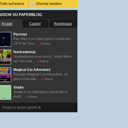
Tutto sull'autore
Diventa membro
 GIOCHI SU PAPERBLOG
Arcade
Casino'
Rompicapo
Pacman
Pac-Man é un video gioco creato nel
1979 da Toru......
Gioca
Nostradamus
Nostradamus è un gioco " shoot them
up" con una......
Gioca
Magical Cat Adventure
Riscopri Magical Cat Adventure, un
gioco d'arcade......
Gioca
Snake
Snake è un videogioco presente in
molti......
Gioca
Scopri lo spazio giochi di