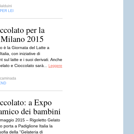
Balduini
PER LEI
ccolato per la
o Milano 2015
o è la Giornata del Latte a
talia, con iniziative di
 sul latte e i suoi derivati. Anche
elato e Cioccolato sarà...
Leggere
caminada
END
occolato: a Expo
 amico dei bambini
 maggio 2015 – Rigoletto Gelato
o porta a Padiglione Italia la
sofia della “Gelateria di