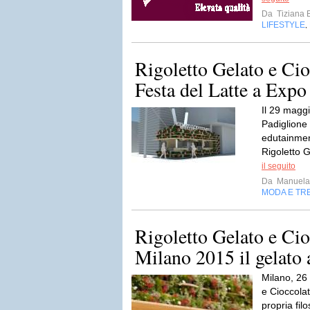
Da
Tiziana 
LIFESTYLE
,
Rigoletto Gelato e Cio
Festa del Latte a Exp
Il 29 maggi
Padiglione I
edutainment
Rigoletto G
il seguito
Da
Manuela
MODA E TR
Rigoletto Gelato e Ci
Milano 2015 il gelato
Milano, 26
e Cioccolat
propria filo