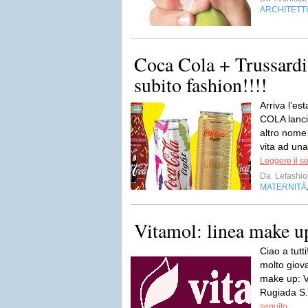
ARCHITETT
Coca Cola + Trussardi…
subito fashion!!!!
Arriva l’e
COLA lanci
altro nom
vita ad una
Leggere il s
Da
Lefashi
MATERNITÀ
Vitamol: linea make u
Ciao a tutt
molto giova
make up: Vi
Rugiada S.r
seguito