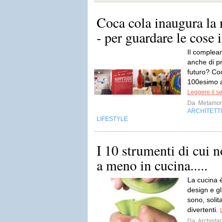
Coca cola inaugura la
- per guardare le cose
Il complea
anche di pr
futuro? Coc
100esimo an
Leggere il s
Da
Metamor
ARCHITETT
LIFESTYLE
I 10 strumenti di cui n
a meno in cucina.....
La cucina è
design e gl
sono, solit
divertenti.
Da
Archistar