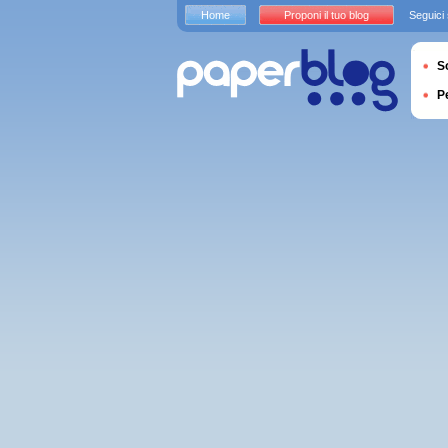
Home
Proponi il tuo blog
Seguici
S
P