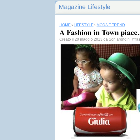
Magazine Lifestyle
HOME
›
LIFESTYLE
›
MODA E TREND
A Fashion in Town piac
Creato il 20 maggio 2013 da
Soniarondini
@fas