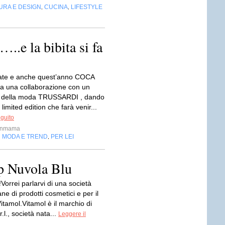
URA E DESIGN
CUCINA
LIFESTYLE
,
,
..e la bibita si fa
state e anche quest’anno COCA
a una collaborazione con un
e della moda TRUSSARDI , dando
 limited edition che farà venir...
eguito
onmama
MODA E TREND
PER LEI
,
,
p Nuvola Blu
i!Vorrei parlarvi di una società
ne di prodotti cosmetici e per il
tamol.Vitamol è il marchio di
.l., società nata...
Leggere il