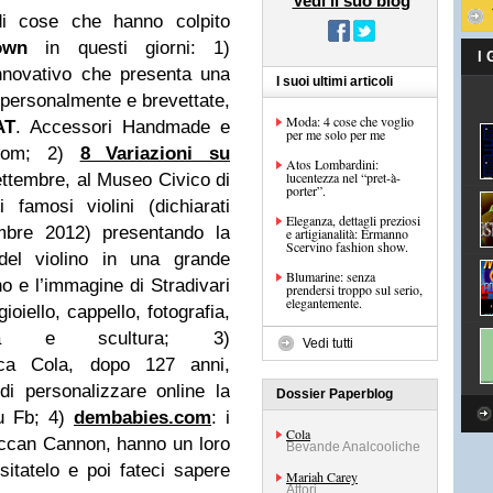
Vedi il suo blog
di cose che hanno colpito
own
in questi giorni: 1)
I
nnovativo che presenta una
I suoi ultimi articoli
 personalmente e brevettate,
Moda: 4 cose che voglio
AT
. Accessori Handmade e
per me solo per me
com
; 2)
8 Variazioni su
Atos Lombardini:
lucentezza nel “pret-à-
ettembre, al Museo Civico di
porter”.
famosi violini (dichiarati
Eleganza, dettagli preziosi
embre 2012) presentando la
e artigianalità: Ermanno
Scervino fashion show.
e del violino in una grande
Blumarine: senza
ino e l’immagine di Stradivari
prendersi troppo sul serio,
elegantemente.
ioiello, cappello, fotografia,
fica e scultura; 3)
Vedi tutti
ca Cola, dopo 127 anni,
 di personalizzare online la
Dossier Paperblog
su Fb; 4)
dembabies.com
: i
Cola
occan Cannon, hanno un loro
Bevande Analcooliche
sitatelo e poi fateci sapere
Mariah Carey
Attori