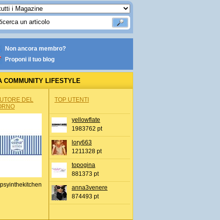
Non ancora membro?
Proponi il tuo blog
A COMMUNITY LIFESTYLE
AUTORE DEL
TOP UTENTI
ORNO
yellowflate
1983762 pt
lory663
1211328 pt
topogina
881373 pt
psyinthekitchen
anna3venere
874493 pt