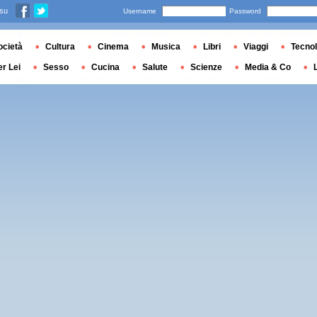
 su
Username
Password
ocietà
Cultura
Cinema
Musica
Libri
Viaggi
Tecnol
er Lei
Sesso
Cucina
Salute
Scienze
Media & Co