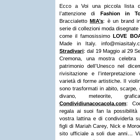
Ecco a Voi una piccola lista 
l’attenzione di
Fashion in T
Braccialetto
MIA’s
: è un brand i
serie di collezioni moda disegnate
come il famosissimo
LOVE BO
Made in Italy.
info@miasitaly.
Stradivari
: dal 19 Maggio al 29 S
Cremona, una mostra celebra i 
patrimonio dell’Unesco nel dic
rivisitazione e l’interpretazion
varietà di forme artistiche. Il viol
sono trasformati in abito, scarpe, g
divano, meteorite, gra
Condividiunacocacola.com
: Co
regala ai suoi fan la possibilità
vostra lattina e di condividerla 
figli di Mariah Carey, Nick e Mor
sito ufficiale a soli due anni… Vi