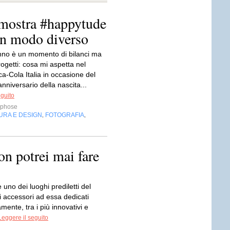
 mostra #happytude
 in modo diverso
nno è un momento di bilanci ma
ogetti: cosa mi aspetta nel
a-Cola Italia in occasione del
niversario della nascita...
eguito
phose
URA E DESIGN
FOTOGRAFIA
,
,
on potrei mai fare
 uno dei luoghi prediletti del
i accessori ad essa dedicati
amente, tra i più innovativi e
Leggere il seguito