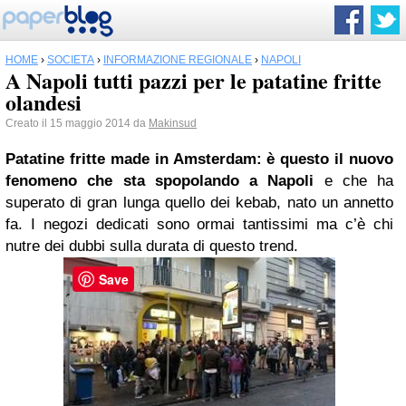
HOME
›
SOCIETÀ
›
INFORMAZIONE REGIONALE
›
NAPOLI
A Napoli tutti pazzi per le patatine fritte
olandesi
Creato il 15 maggio 2014 da
Makinsud
Patatine fritte made in Amsterdam: è questo il nuovo
fenomeno che sta spopolando a Napoli
e che ha
superato di gran lunga quello dei kebab, nato un annetto
fa. I negozi dedicati sono ormai tantissimi ma c’è chi
nutre dei dubbi sulla durata di questo trend.
Save