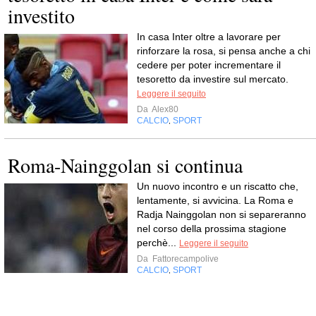
investito
In casa Inter oltre a lavorare per
rinforzare la rosa, si pensa anche a chi
cedere per poter incrementare il
tesoretto da investire sul mercato.
Leggere il seguito
Da
Alex80
CALCIO
SPORT
,
Roma-Nainggolan si continua
Un nuovo incontro e un riscatto che,
lentamente, si avvicina. La Roma e
Radja Nainggolan non si separeranno
nel corso della prossima stagione
perchè...
Leggere il seguito
Da
Fattorecampolive
CALCIO
SPORT
,