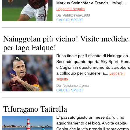
Markus Steinhöfer e Francis Litsingi,...
Leggere il seguito
Da
Pablitosway1983
CALCIO
SPORT
,
Nainggolan più vicino! Visite mediche
per Iago Falque!
Rush finale per il riscatto di Nainggolan.
Secondo quanto riporta Sky Sport, Rom
e Cagliari in questo momento sarebber
a colloquio per chiudere la...
Leggere il
seguito
Da
Noisiamolaroma
CALCIO
SPORT
,
Tifuragano Tatirella
E' passato giusto un mese dall'ultimo
aggiornamento del blog. A volte capita.
Capita che la vita prenda il sopravvento.