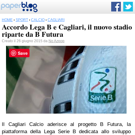
HOME
›
SPORT
›
CALCIO
›
CAGLIARI
Accordo Lega B e Cagliari, il nuovo stadio
riparte da B Futura
Creato il 26 giugno 2015 da
No Azpop
Save
Il Cagliari Calcio aderisce al progetto B Futura, la
piattaforma della Lega Serie B dedicata allo sviluppo