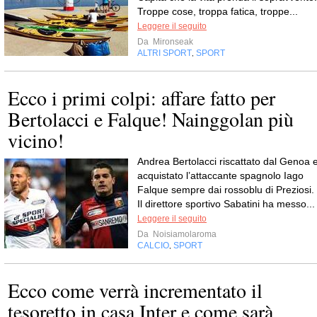
Troppe cose, troppa fatica, troppe...
Leggere il seguito
Da
Mironseak
ALTRI SPORT
SPORT
,
Ecco i primi colpi: affare fatto per
Bertolacci e Falque! Nainggolan più
vicino!
Andrea Bertolacci riscattato dal Genoa 
acquistato l’attaccante spagnolo Iago
Falque sempre dai rossoblu di Preziosi.
Il direttore sportivo Sabatini ha messo...
Leggere il seguito
Da
Noisiamolaroma
CALCIO
SPORT
,
Ecco come verrà incrementato il
tesoretto in casa Inter e come sarà