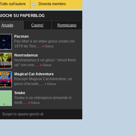
Tutto sull'autore
Diventa membro
 GIOCHI SU PAPERBLOG
Arcade
Casino'
Rompicapo
Pacman
Pac-Man é un video gioco creato nel
1979 da Toru......
Gioca
Nostradamus
Nostradamus è un gioco " shoot them
up" con una......
Gioca
Magical Cat Adventure
Riscopri Magical Cat Adventure, un
gioco d'arcade......
Gioca
Snake
Snake è un videogioco presente in
molti......
Gioca
Scopri lo spazio giochi di