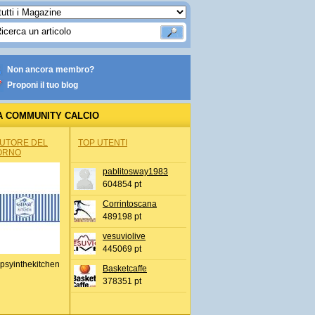
Non ancora membro?
Proponi il tuo blog
A COMMUNITY CALCIO
AUTORE DEL
TOP UTENTI
ORNO
pablitosway1983
604854 pt
Corrintoscana
489198 pt
vesuviolive
445069 pt
psyinthekitchen
Basketcaffe
378351 pt