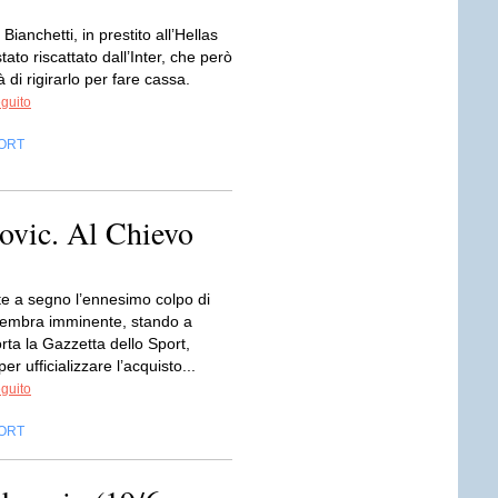
 Bianchetti, in prestito all’Hellas
tato riscattato dall’Inter, che però
 di rigirarlo per fare cassa.
eguito
ORT
novic. Al Chievo
te a segno l’ennesimo colpo di
embra imminente, stando a
rta la Gazzetta dello Sport,
er ufficializzare l’acquisto...
eguito
ORT