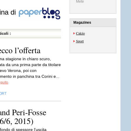
Mete
ina di
Magazines
Calcio
icoli :
Sport
cco l’offerta
na stagione in chiaro scuro,
ata da una prima parte da titolare
ievo Verona, poi con
mento in panchina tra Corini e...
eguito
ORT
and Peri-Fosse
26/6, 2015)
ondo di spessore l'uscita