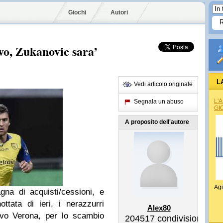
Giochi
Autori
vo, Zukanovic sara’
L
Vedi articolo originale
L'
Segnala un abuso
GI
A proposito dell'autore
Agi
gna di acquisti/cessioni, e
ttata di ieri, i nerazzurri
Alex80
evo Verona, per lo scambio
204517
condivisioni