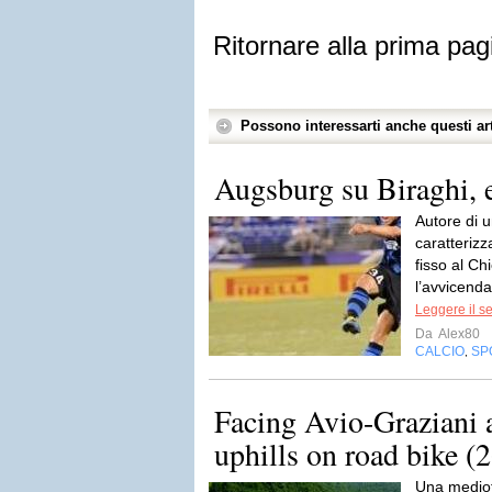
Ritornare alla prima pag
Possono interessarti anche questi art
Augsburg su Biraghi, e
Autore di u
caratterizz
fisso al Ch
l’avvicenda
Leggere il s
Da
Alex80
CALCIO
SP
,
Facing Avio-Graziani 
uphills on road bike (
Una mediof