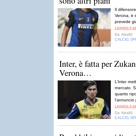
sono altri piani
Il difensore
Verona, è s
prevede già
Leggere il s
Da
Alex80
CALCIO
SP
,
Inter, è fatta per Zuka
Verona…
L’Inter met
mercato. S
quanto ripo
l’annuncio p
Leggere il s
Da
Alex80
CALCIO
SP
,