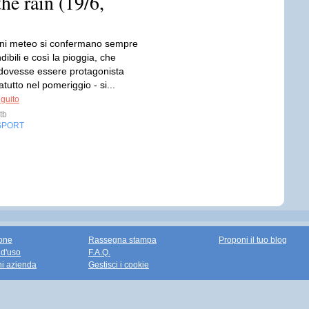
he rain (19/6,
oni meteo si confermano sempre
ibili e così la pioggia, che
ovesse essere protagonista
atutto nel pomeriggio - si...
eguito
tb
SPORT
one
Rassegna stampa
Proponi il tuo blog
 d'uso
F.A.Q.
ni azienda
Gestisci i cookie