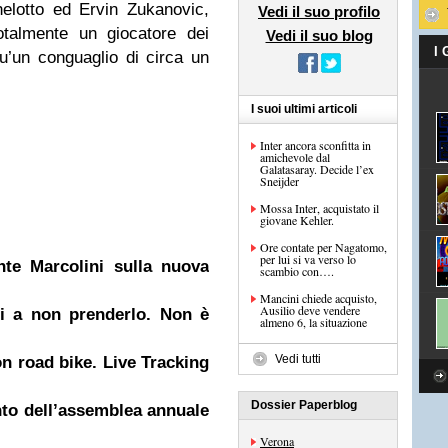
elotto ed Ervin Zukanovic,
Vedi il suo profilo
otalmente un giocatore dei
Vedi il suo blog
I
u’un conguaglio di circa un
I suoi ultimi articoli
Inter ancora sconfitta in
amichevole dal
Galatasaray. Decide l’ex
Sneijder
Mossa Inter, acquistato il
giovane Kehler.
Ore contate per Nagatomo,
per lui si va verso lo
nte Marcolini sulla nuova
scambio con….
Mancini chiede acquisto,
Ausilio deve vendere
ti a non prenderlo. Non è
almeno 6, la situazione
Vedi tutti
n road bike. Live Tracking
Dossier Paperblog
to dell’assemblea annuale
Verona