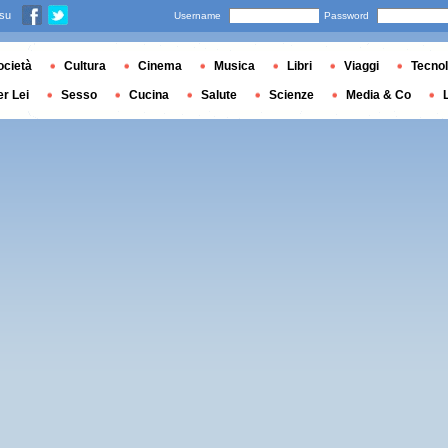
 su
Username
Password
ocietà
Cultura
Cinema
Musica
Libri
Viaggi
Tecnol
er Lei
Sesso
Cucina
Salute
Scienze
Media & Co