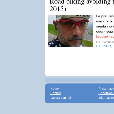
Road biking avoiding t
2015)
Le previsi
meno attend
sembrava d
oggi - sopr
Leggere il s
Da
Cactusm
CICLISMO
,
Home
Presentazi
Contatti
Condizioni
Lavora con noi
Informazio