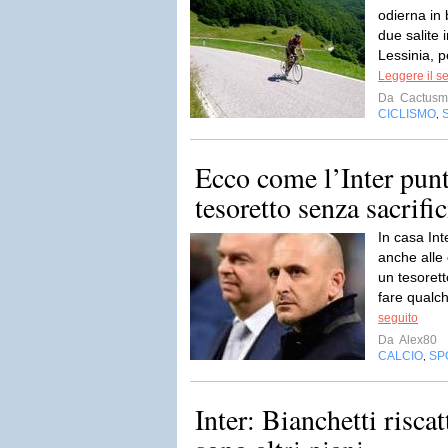
odierna in 
due salite 
Lessinia, p
Leggere il s
Da
Cactusm
CICLISMO
,
Ecco come l’Inter punt
tesoretto senza sacrific
In casa Inte
anche alle 
un tesorett
fare qualc
seguito
Da
Alex80
CALCIO
SP
,
Inter: Bianchetti riscat