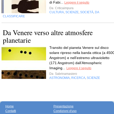
di Fabi...
Leggere il seguito
Da
Criticaimpura
CULTURA
SCIENZE
SOCIETÀ
DA
,
,
,
CLASSIFICARE
Da Venere verso altre atmosfere
planetarie
Transito del pianeta Venere sul disco
solare ripreso nella banda ottica (a 450
Angstrom) e nell’estremo ultravioletto
(171 Angstrom) dall’Atmospheric
Imaging...
Leggere il seguito
Da
Sabrinamasiero
ASTRONOMIA
RICERCA
SCIENZE
,
,
Home
Presentazione
Contatti
Condizioni d'uso