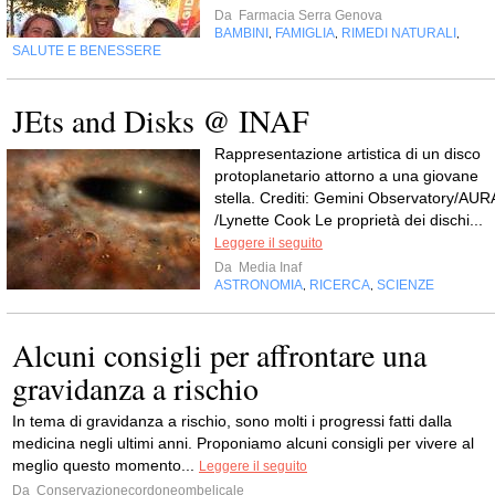
Da
Farmacia Serra Genova
BAMBINI
FAMIGLIA
RIMEDI NATURALI
,
,
,
SALUTE E BENESSERE
JEts and Disks @ INAF
Rappresentazione artistica di un disco
protoplanetario attorno a una giovane
stella. Crediti: Gemini Observatory/AUR
/Lynette Cook Le proprietà dei dischi...
Leggere il seguito
Da
Media Inaf
ASTRONOMIA
RICERCA
SCIENZE
,
,
Alcuni consigli per affrontare una
gravidanza a rischio
In tema di gravidanza a rischio, sono molti i progressi fatti dalla
medicina negli ultimi anni. Proponiamo alcuni consigli per vivere al
meglio questo momento...
Leggere il seguito
Da
Conservazionecordoneombelicale