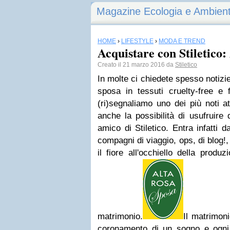
Magazine Ecologia e Ambien
HOME
›
LIFESTYLE
›
MODA E TREND
Acquistare con Stiletico:
Creato il 21 marzo 2016 da
Stiletico
In molte ci chiedete spesso notizi
sposa in tessuti cruelty-free e 
(ri)segnaliamo uno dei più noti at
anche la possibilità di usufruire
amico di Stiletico. Entra infatti d
compagni di viaggio, ops, di blog!
il fiore all'occhiello della produz
matrimonio.
Il matrimon
coronamento di un sogno e ogni s