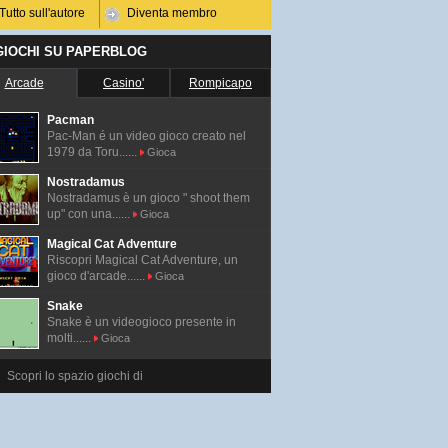
Tutto sull'autore
Diventa membro
 GIOCHI SU PAPERBLOG
Arcade
Casino'
Rompicapo
Pacman
Pac-Man é un video gioco creato nel
1979 da Toru......
Gioca
Nostradamus
Nostradamus è un gioco " shoot them
up" con una......
Gioca
Magical Cat Adventure
Riscopri Magical Cat Adventure, un
gioco d'arcade......
Gioca
Snake
Snake è un videogioco presente in
molti......
Gioca
Scopri lo spazio giochi di