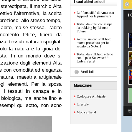
I suoi ultimi articoli
stereotipata, il marchio Alta
La "faux silk" di American
ivo l’alternativa, la scelta
I
Apparel per la primavera
 prezioso allo stesso tempo,
Testati da Stiletico: scarpe
 abito, ma se stessa. L’abito
da trekking by Risorse
Future
omento felice, libero da
Acquistare con StilEtico:
za, tessuti naturali spogliati
nuova procedura per lo
sconto da NOAH
olo la natura e la gioia del
Testati da StilEtico: solette
sta. In un mondo dove si
con il pelo So sweet! di
Lady's Secret
zzazione degli elementi Alta
re con comodità ed eleganza
Vedi tutti
atura, maestria artigianale
egli elementi. Per la sposa
Magazines
ti i tessuti in canapa e in
Ecologia e Ambiente
e biologica, ma anche lino e
Lifestyle
esempi qui sotto, non sono
Moda e Trend