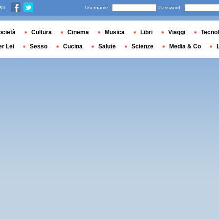
 su
Username
Password
ocietà
Cultura
Cinema
Musica
Libri
Viaggi
Tecnol
er Lei
Sesso
Cucina
Salute
Scienze
Media & Co