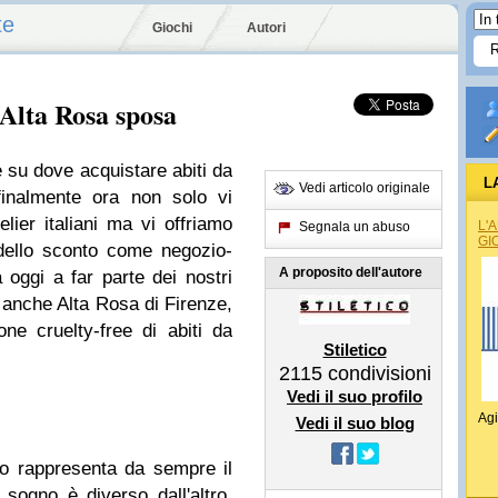
te
Giochi
Autori
 Alta Rosa sposa
e su dove acquistare abiti da
L
Vedi articolo originale
finalmente ora non solo vi
elier italiani ma vi offriamo
L'
Segnala un abuso
GI
 dello sconto come negozio-
A proposito dell'autore
a oggi a far parte dei nostri
, anche Alta Rosa di Firenze,
ione cruelty-free di abiti da
Stiletico
2115
condivisioni
Vedi il suo profilo
Agi
Vedi il suo blog
io rappresenta da sempre il
ogno è diverso dall'altro.