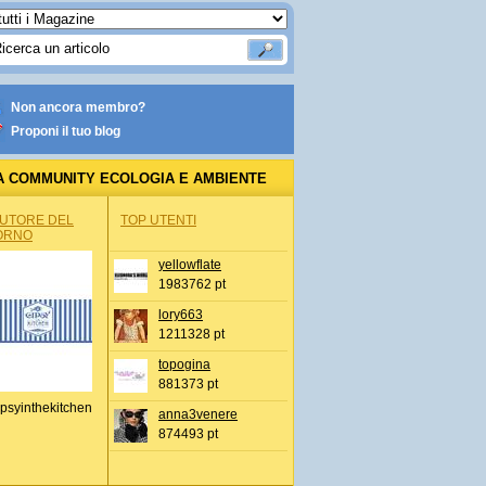
Non ancora membro?
Proponi il tuo blog
A COMMUNITY ECOLOGIA E AMBIENTE
AUTORE DEL
TOP UTENTI
ORNO
yellowflate
1983762 pt
lory663
1211328 pt
topogina
881373 pt
psyinthekitchen
anna3venere
874493 pt