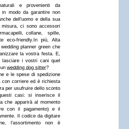
naturali e provenienti da
te, in modo da garantire non
 anche dell'uomo e della sua
 misura, ci sono accessori
rmacapelli, collane, spille,
 eco-friendly.In più, Alta
a wedding planner green che
nizzare la vostra festa. E,
lasciare i vostri cani quel
 un
wedding dog sitter
?
ine e le spese di spedizione
 con corriere ed è richiesta
ra per usufruire dello sconto
esti casi: si inserisce il
lla che apparirà al momento
re con il pagamento) e il
mente. Il codice da digitare
ne, l'assortimento non è