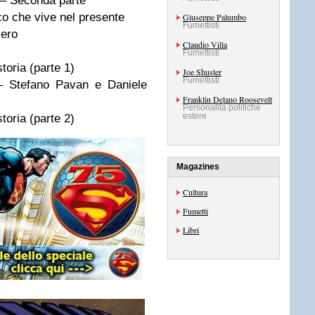
tà – Seconda parte
o che vive nel presente
Giuseppe Palumbo
Fumettisti
ero
Claudio Villa
Fumettisti
toria (parte 1)
Joe Shuster
Fumettisti
 Stefano Pavan e Daniele
Franklin Delano Roosevelt
Personalità politiche
estere
toria (parte 2)
Magazines
Cultura
Fumetti
Libri