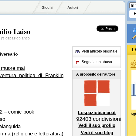
Giochi
Autori
ilio Laiso
@lospaziobianco
L
Vedi articolo originale
iversario
L'
Segnala un abuso
GI
n muore mai
A proposito dell'autore
ntura politica di Franklin
2 – comic book
Lospaziobianco.it
Agi
92403
condivisioni
iso
Vedi il suo profilo
alanguida
Vedi il suo blog
ima (religione e letteratura)