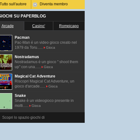
Tutto sull'autore
Diventa membro
 GIOCHI SU PAPERBLOG
Arcade
Casino'
Rompicapo
Pacman
Pac-Man é un video gioco creato nel
1979 da Toru......
Gioca
Nostradamus
Nostradamus è un gioco " shoot them
up" con una......
Gioca
Magical Cat Adventure
Riscopri Magical Cat Adventure, un
gioco d'arcade......
Gioca
Snake
Snake è un videogioco presente in
molti......
Gioca
Scopri lo spazio giochi di