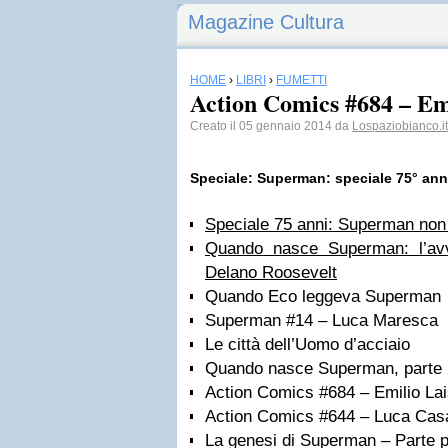
Magazine Cultura
HOME
›
LIBRI
›
FUMETTI
Action Comics #684 – Em
Creato il 05 gennaio 2014 da
Lospaziobianco.it
Speciale: Superman: speciale 75° ann
Speciale 75 anni: Superman no
Quando nasce Superman: l’avve
Delano Roosevelt
Quando Eco leggeva Superman
Superman #14 – Luca Maresca
Le città dell’Uomo d’acciaio
Quando nasce Superman, parte 
Action Comics #684 – Emilio La
Action Comics #644 – Luca Cas
La genesi di Superman – Parte pr