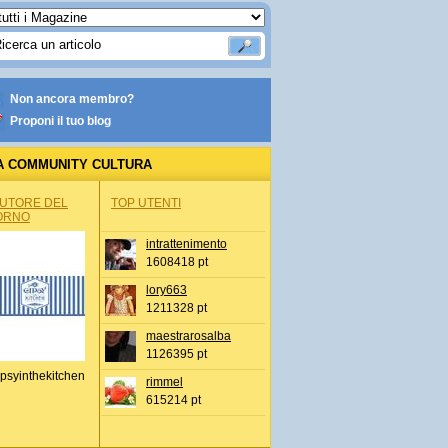
Non ancora membro?
Proponi il tuo blog
A COMMUNITY CULTURA
AUTORE DEL
TOP UTENTI
ORNO
intrattenimento
1608418 pt
lory663
1211328 pt
maestrarosalba
1126395 pt
psyinthekitchen
rimmel
615214 pt