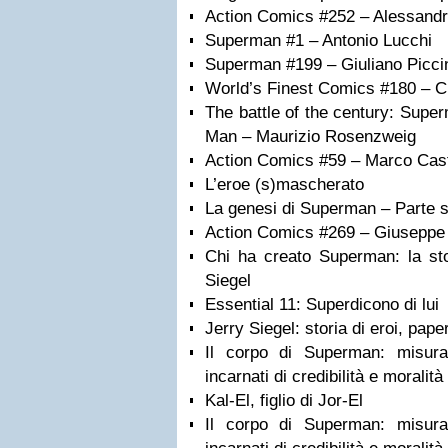
Action Comics #252 – Alessandr
Superman #1 – Antonio Lucchi
Superman #199 – Giuliano Picci
World’s Finest Comics #180 – Cl
The battle of the century: Supe
Man – Maurizio Rosenzweig
Action Comics #59 – Marco Cast
L’eroe (s)mascherato
La genesi di Superman – Parte s
Action Comics #269 – Giuseppe
Chi ha creato Superman: la sto
Siegel
Essential 11: Superdicono di lui
Jerry Siegel: storia di eroi, paper
Il corpo di Superman: misur
incarnati di credibilità e moralit
Kal-El, figlio di Jor-El
Il corpo di Superman: misur