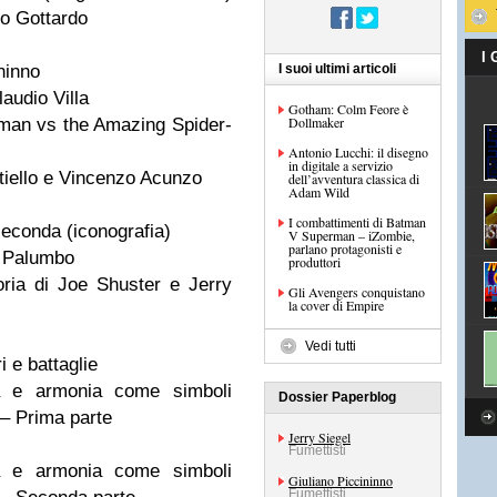
o Gottardo
I
I suoi ultimi articoli
ninno
audio Villa
Gotham: Colm Feore è
Dollmaker
rman vs the Amazing Spider-
Antonio Lucchi: il disegno
in digitale a servizio
iello e Vincenzo Acunzo
dell’avventura classica di
Adam Wild
I combattimenti di Batman
econda (iconografia)
V Superman – iZombie,
parlano protagonisti e
 Palumbo
produttori
ria di Joe Shuster e Jerry
Gli Avengers conquistano
la cover di Empire
Vedi tutti
i e battaglie
a e armonia come simboli
Dossier Paperblog
à – Prima parte
Jerry Siegel
Fumettisti
a e armonia come simboli
Giuliano Piccininno
Fumettisti