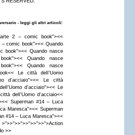
HTS RESERVED.
sario - leggi gli altri articoli:
arte 2 – comic book"><<
2 – comic book"><< Quando
ic book"><< Quando nasce
 book"><< Quando nasce
 book"><< Quando nasce
ok<< Le città dell’Uomo
mo d’acciaio"><< Le città
 dell’Uomo d’acciaio"><< Le
città dell’Uomo d’acciaio<<
><< Superman #14 – Luca
uca Maresca"><< Superman
an #14 – Luca Maresca"><<
>">>">>">>">>">>">Action
do >>