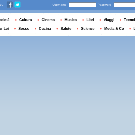
 su
Username
Password
ocietà
Cultura
Cinema
Musica
Libri
Viaggi
Tecnol
er Lei
Sesso
Cucina
Salute
Scienze
Media & Co