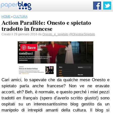
HOME
›
CULTURA
Action Parallèle: Onesto e spietato
tradotto in francese
Creato il 29 gennaio 2016 da
Onesto_e_spietato
@OnestoeSpietato
Save
Cari amici, lo sapevate che da qualche mese Onesto e
spietato parla anche francese? Non ve ne eravate
accorti, eh? Beh, è normale, e questo perché i miei pezzi
tradotti
en français
(spero d’averlo scritto giusto!) sono
ospitati su un interessantissimo blog gestito da un
manipolo di intrepidi amanti della cultura. Il blog si