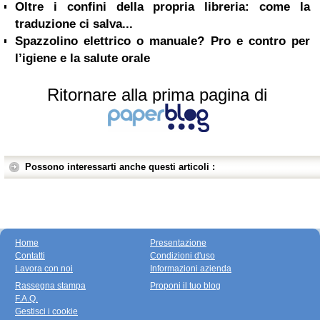
Oltre i confini della propria libreria: come la
traduzione ci salva...
Spazzolino elettrico o manuale? Pro e contro per
l’igiene e la salute orale
Ritornare alla prima pagina di
Possono interessarti anche questi articoli :
Home
Presentazione
Contatti
Condizioni d'uso
Lavora con noi
Informazioni azienda
Rassegna stampa
Proponi il tuo blog
F.A.Q.
Gestisci i cookie