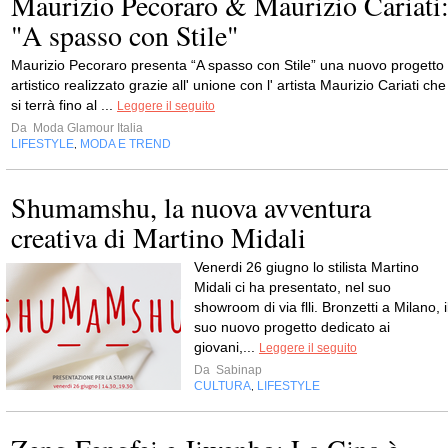
Maurizio Pecoraro & Maurizio Cariati
"A spasso con Stile"
Maurizio Pecoraro presenta “A spasso con Stile” una nuovo progetto
artistico realizzato grazie all' unione con l' artista Maurizio Cariati che
si terrà fino al ...
Leggere il seguito
Da
Moda Glamour Italia
LIFESTYLE
MODA E TREND
,
Shumamshu, la nuova avventura
creativa di Martino Midali
Venerdi 26 giugno lo stilista Martino
Midali ci ha presentato, nel suo
showroom di via flli. Bronzetti a Milano, i
suo nuovo progetto dedicato ai
giovani,...
Leggere il seguito
Da
Sabinap
CULTURA
LIFESTYLE
,