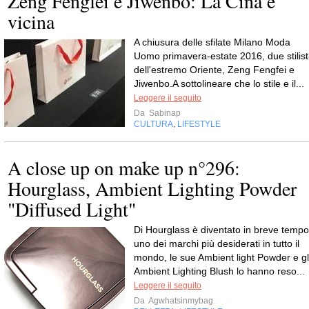
Zeng Fengfei e Jiwenbo: La Cina è
vicina
A chiusura delle sfilate Milano Moda
Uomo primavera-estate 2016, due stilist
dell'estremo Oriente, Zeng Fengfei e
Jiwenbo.A sottolineare che lo stile e il...
Leggere il seguito
Da
Sabinap
CULTURA
LIFESTYLE
,
A close up on make up n°296:
Hourglass, Ambient Lighting Powder
"Diffused Light"
Di Hourglass è diventato in breve tempo
uno dei marchi più desiderati in tutto il
mondo, le sue Ambient light Powder e gl
Ambient Lighting Blush lo hanno reso...
Leggere il seguito
Da
Agwhatsinmybag