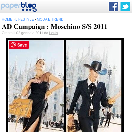
HOME
›
LIFESTYLE
›
MODA E TREND
AD Campaign : Moschino S/S 2011
Creato il 02 gennaio 2011 da
Louis
Save