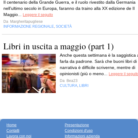
Il centenario della Grande Guerra, e il ruolo rivestito dalla Germania
nell’ultimo secolo in Europa, faranno da traino alla XX edizione de Il
Maggio...
Leggere il seguito
Da
Margheritapugliese
INFORMAZIONE REGIONALE
SOCIETÀ
,
Libri in uscita a maggio (part 1)
Anche questa settimana è la saggistica 
farla da padrone. Sarà che buoni libri di
narrativa è difficile scriverne, mentre di
opinionisti (più o meno...
Leggere il seguit
Da
Bea23
CULTURA
LIBRI
,
Home
Presentazione
Contatti
Condizioni d'uso
Lavora con noi
Informazioni azienda