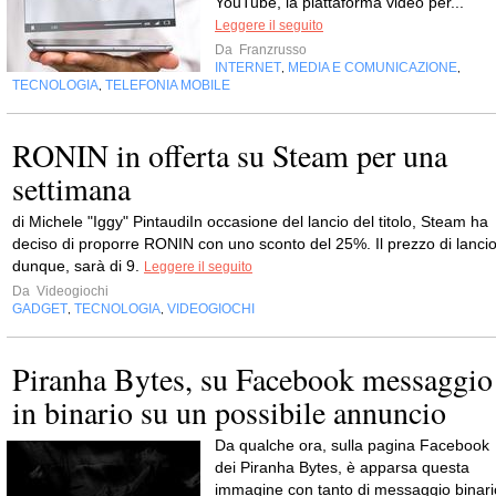
YouTube, la piattaforma video per...
Leggere il seguito
Da
Franzrusso
INTERNET
MEDIA E COMUNICAZIONE
,
,
TECNOLOGIA
TELEFONIA MOBILE
,
RONIN in offerta su Steam per una
settimana
di Michele "Iggy" PintaudiIn occasione del lancio del titolo, Steam ha
deciso di proporre RONIN con uno sconto del 25%. Il prezzo di lancio
dunque, sarà di 9.
Leggere il seguito
Da
Videogiochi
GADGET
TECNOLOGIA
VIDEOGIOCHI
,
,
Piranha Bytes, su Facebook messaggio
in binario su un possibile annuncio
Da qualche ora, sulla pagina Facebook
dei Piranha Bytes, è apparsa questa
immagine con tanto di messaggio binari