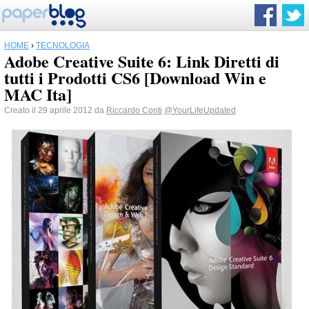
HOME
›
TECNOLOGIA
Adobe Creative Suite 6: Link Diretti di
tutti i Prodotti CS6 [Download Win e
MAC Ita]
Creato il 29 aprile 2012 da
Riccardo Conti
@YourLifeUpdated