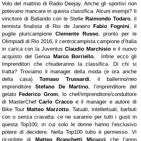
Volo del mattino di Radio Deejay.
Anche gli sportivi non
potevano mancare in questa classifica. Alcuni esempi? Il
vincitore di Ballando con le Stelle
Raimondo Todaro
, il
tennista finalista di Rio de Janeiro
Fabio Fognini
, il
pugile pluricampione
Clemente Russo
, pronto per le
Olimpiadi di Rio 2016, il centrocampista campione d’Italia
in carica con la Juventus
Claudio Marchisio
e il nuovo
acquisto del Genoa
Marco Borriello.
Infine ecco gli
Imprenditori che chiuderanno la classifica. Di chi si
tratta? Troviamo il manager della moda (e ora anche
della casa)
Tomaso Trussardi
, il ballerino/neo
imprenditore
Stefano De Martino
, l’imprenditore del
gelato
Federico Grom
, lo chef/imprenditore/conduttore
di MasterChef
Carlo Cracco
e il manager e autore di
Bike Tour
Matteo Marzotto
.
Tatuati, intellettuali, barbuti
con o senza cravatta: ce ne saranno per tutti i gusti in
questa Top100, in cui solo le donne hanno l’esclusivo
potere di decidere.
Nella Top100 tutto è permesso. Vi
ricordate di
Matteo Branchetti Micucci
che l’anno