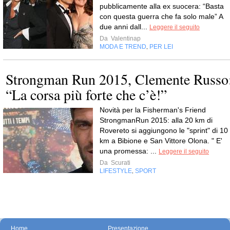
pubblicamente alla ex suocera: “Basta
con questa guerra che fa solo male” A
due anni dall...
Leggere il seguito
Da
Valentinap
MODA E TREND
PER LEI
,
Strongman Run 2015, Clemente Russo
“La corsa più forte che c’è!”
Novità per la Fisherman's Friend
StrongmanRun 2015: alla 20 km di
Rovereto si aggiungono le "sprint" di 10
km a Bibione e San Vittore Olona. " E'
una promessa: ...
Leggere il seguito
Da
Scurati
LIFESTYLE
SPORT
,
Home
Presentazione