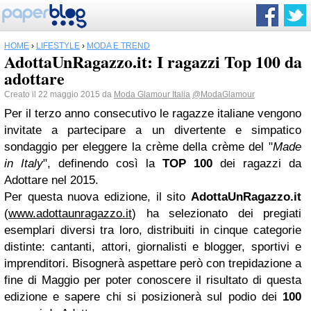
HOME
›
LIFESTYLE
›
MODA E TREND
AdottaUnRagazzo.it: I ragazzi Top 100 da
adottare
Creato il 22 maggio 2015 da
Moda Glamour Italia
@ModaGlamour
Per il terzo anno consecutivo le ragazze italiane vengono
invitate a partecipare a un divertente e simpatico
sondaggio per eleggere la crème della crème del "
Made
in Italy
", definendo così la
TOP 100
dei ragazzi da
Adottare nel 2015.
Per questa nuova edizione, il sito
AdottaUnRagazzo.it
(
www.adottaunragazzo.it
) ha selezionato dei pregiati
esemplari diversi tra loro, distribuiti in cinque categorie
distinte: cantanti, attori, giornalisti e blogger, sportivi e
imprenditori.
Bisognerà aspettare però con trepidazione a
fine di Maggio per poter conoscere il risultato di questa
edizione e sapere chi si posizionerà sul podio dei
100