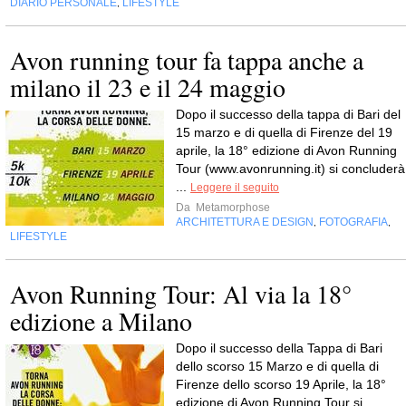
DIARIO PERSONALE
LIFESTYLE
,
Avon running tour fa tappa anche a
milano il 23 e il 24 maggio
Dopo il successo della tappa di Bari del
15 marzo e di quella di Firenze del 19
aprile, la 18° edizione di Avon Running
Tour (www.avonrunning.it) si concluderà
...
Leggere il seguito
Da
Metamorphose
ARCHITETTURA E DESIGN
FOTOGRAFIA
,
,
LIFESTYLE
Avon Running Tour: Al via la 18°
edizione a Milano
Dopo il successo della Tappa di Bari
dello scorso 15 Marzo e di quella di
Firenze dello scorso 19 Aprile, la 18°
edizione di Avon Running Tour si