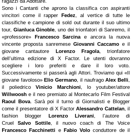
ragazzi da Adottare.
Sono i Cantanti che aprono la classifica con aspiranti
vincitori come il rapper
Fedez
, al vertice di tutte le
classifiche e campione di sold out durante il suo ultimo
tour,
Gianluca Ginoble
, uno dei trionfatori di Sanremo, il
«professore»
Francesco Sarcina
e ancora la nuova
vincente proposta sanremese
Giovanni Caccamo
e il
giovane cantautore
Lorenzo Fragola
, trionfatore
dell’ultima edizione di X Factor.
Le utenti dovranno
scegliere i loro preferiti e dare il loro voto.
Successivamente si passerà agli Attori. Troviamo qui «Il
giovane favoloso»
Elio Germano
, il naufrago
Alex Belli
,
il poliedrico
Vinicio Marchioni
, lo youtuber/attore
Willwoosh
e il neo premiato al Montecarlo Film Festival
Raoul Bova
.
Sarà poi il turno di Giornalisti e Blogger
come il presentatore di X Factor
Alessandro Cattelan
, il
fashion blogger
Lorenzo Liverani
, l’autore di
Cruel
Salvo Sottile
, il nuovo coach di The Voice
Francesco Facchinetti
e
Fabio Volo
conduttore de il