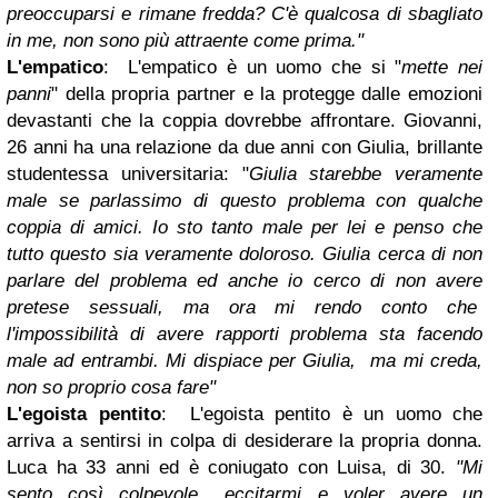
preoccuparsi e rimane fredda? C'è qualcosa di sbagliato
in me, non sono più attraente come prima."
L'empatico
: L'empatico è un uomo che si "
mette nei
panni
" della propria partner e la protegge dalle emozioni
devastanti che la coppia dovrebbe affrontare. Giovanni,
26 anni ha una relazione da due anni con Giulia, brillante
studentessa universitaria: "
Giulia starebbe veramente
male se parlassimo di questo problema con qualche
coppia di amici. Io sto tanto male per lei e penso che
tutto questo sia veramente doloroso. Giulia cerca di non
parlare del problema ed anche io cerco di non avere
pretese sessuali, ma ora mi rendo conto che
l'impossibilità di avere rapporti problema sta facendo
male ad entrambi. Mi dispiace per Giulia, ma mi creda,
non so proprio cosa fare"
L'egoista pentito
: L'egoista pentito è un uomo che
arriva a sentirsi in colpa di desiderare la propria donna.
Luca ha 33 anni ed è coniugato con Luisa, di 30.
"Mi
sento così colpevole.. eccitarmi e voler avere un