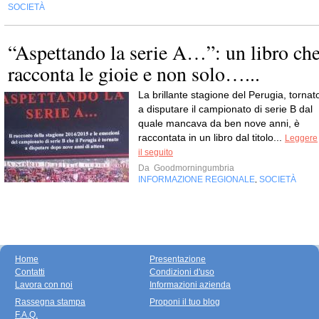
SOCIETÀ
“Aspettando la serie A…”: un libro ch
racconta le gioie e non solo…...
La brillante stagione del Perugia, tornat
a disputare il campionato di serie B dal
quale mancava da ben nove anni, è
raccontata in un libro dal titolo...
Leggere
il seguito
Da
Goodmorningumbria
INFORMAZIONE REGIONALE
SOCIETÀ
,
Home
Presentazione
Contatti
Condizioni d'uso
Lavora con noi
Informazioni azienda
Rassegna stampa
Proponi il tuo blog
F.A.Q.