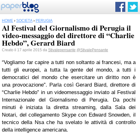
HOME
›
SOCIETÀ
›
PERUGIA
Al Festival del Giornalismo di Perugia il
video-messaggio del direttore di “Charlie
Hebdo”, Gerard Biard
Creato il 17 aprile 2015 da
Stivalepensante
@StivalePensante
“Vogliamo far capire a tutti non soltanto ai francesi, ma a
tutti gli europei, a tutta la gente del mondo, a tutti i
democratici del mondo che esercitare un diritto non è
una provocazione”. Parla così Gerard Biard, direttore di
“Charlie Hebdo” in un videomessaggio inviato al Festival
Internazionale del Giornalismo di Perugia. Da pochi
minuti è iniziata la diretta streaming, dalla Sala dei
Notari, del collegamento Skype con Edward Snowden, il
tecnico della Nsa che ha svelato le attività di controllo
della intelligence americana.