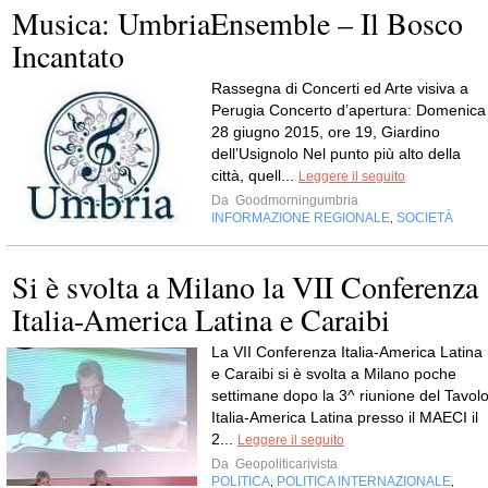
Musica: UmbriaEnsemble – Il Bosco
Incantato
Rassegna di Concerti ed Arte visiva a
Perugia Concerto d’apertura: Domenica
28 giugno 2015, ore 19, Giardino
dell’Usignolo Nel punto più alto della
città, quell...
Leggere il seguito
Da
Goodmorningumbria
INFORMAZIONE REGIONALE
SOCIETÀ
,
Si è svolta a Milano la VII Conferenza
Italia-America Latina e Caraibi
La VII Conferenza Italia-America Latina
e Caraibi si è svolta a Milano poche
settimane dopo la 3^ riunione del Tavol
Italia-America Latina presso il MAECI il
2...
Leggere il seguito
Da
Geopoliticarivista
POLITICA
POLITICA INTERNAZIONALE
,
,