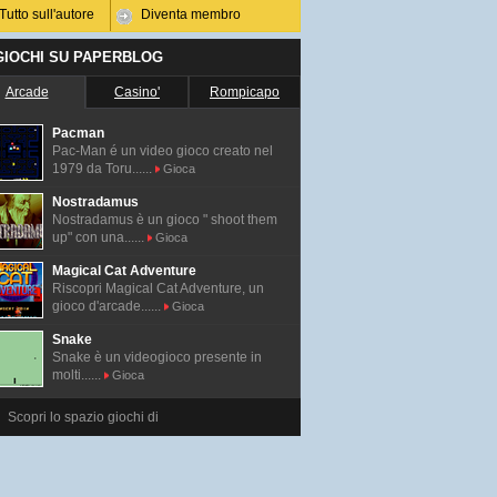
Tutto sull'autore
Diventa membro
 GIOCHI SU PAPERBLOG
Arcade
Casino'
Rompicapo
Pacman
Pac-Man é un video gioco creato nel
1979 da Toru......
Gioca
Nostradamus
Nostradamus è un gioco " shoot them
up" con una......
Gioca
Magical Cat Adventure
Riscopri Magical Cat Adventure, un
gioco d'arcade......
Gioca
Snake
Snake è un videogioco presente in
molti......
Gioca
Scopri lo spazio giochi di