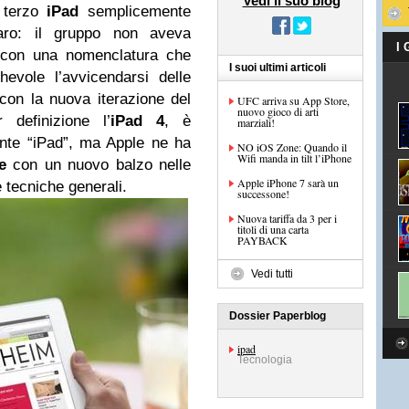
Vedi il suo blog
 terzo
iPad
semplicemente
iaro: il gruppo non aveva
I
i con una nomenclatura che
I suoi ultimi articoli
evole l’avvicendarsi delle
con la nuova iterazione del
UFC arriva su App Store,
nuovo gioco di arti
 definizione l’
iPad 4
, è
marziali!
nte “iPad”, ma Apple ne ha
NO iOS Zone: Quando il
Wifi manda in tilt l’iPhone
e
con un nuovo balzo nelle
Apple iPhone 7 sarà un
 tecniche generali.
successone!
Nuova tariffa da 3 per i
titoli di una carta
PAYBACK
Vedi tutti
Dossier Paperblog
ipad
Tecnologia