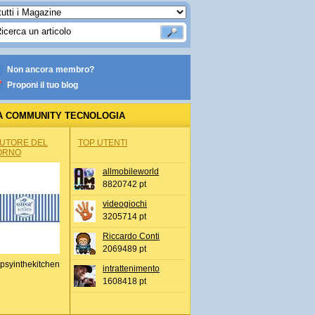
Non ancora membro?
Proponi il tuo blog
A COMMUNITY TECNOLOGIA
AUTORE DEL
TOP UTENTI
ORNO
allmobileworld
8820742 pt
videogiochi
3205714 pt
Riccardo Conti
2069489 pt
psyinthekitchen
intrattenimento
1608418 pt