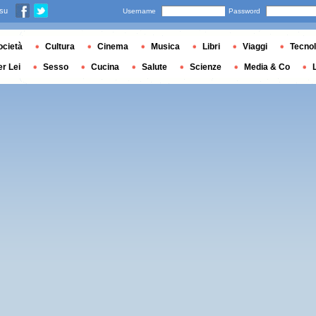
 su
Username
Password
ocietà
Cultura
Cinema
Musica
Libri
Viaggi
Tecnol
er Lei
Sesso
Cucina
Salute
Scienze
Media & Co