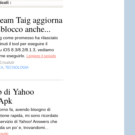
icoli :
 team Taig aggiorna
sblocco anche...
ig come promesso ha rilasciato
uti il tool per eseguire il
su iOS 8.3/8.2/8.1.3, vediamo
me eseguirlo.
Leggere il seguito
risafulli
CA
TECNOLOGIA
,
p di Yahoo
 Apk
orno fa, avendo bisogno di
zione rapida, mi sono ricordato
servizio di Yahoo! Answers che
da un po’ e, trovandomi...
eguito