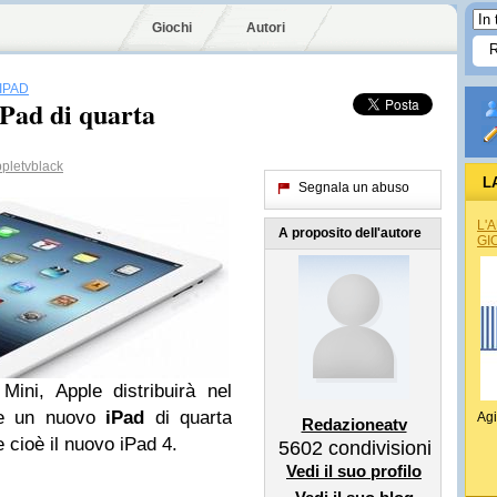
Giochi
Autori
IPAD
iPad di quarta
pletvblack
L
Segnala un abuso
L'
A proposito dell'autore
GI
Mini, Apple distribuirà nel
e un nuovo
iPad
di quarta
Agi
Redazioneatv
e cioè il nuovo iPad 4.
5602
condivisioni
Vedi il suo profilo