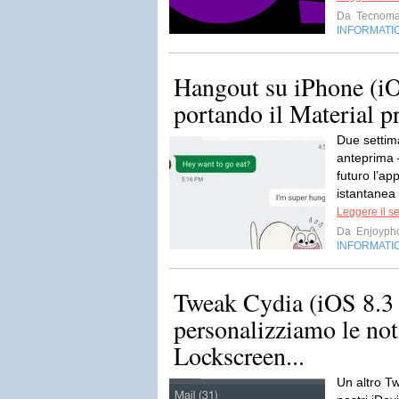
Da
Tecnoma
INFORMATI
Hangout su iPhone (iO
portando il Material 
Due settim
anteprima 
futuro l’ap
istantanea 
Leggere il s
Da
Enjoyph
INFORMATI
Tweak Cydia (iOS 8.3 
personalizziamo le noti
Lockscreen...
Un altro T