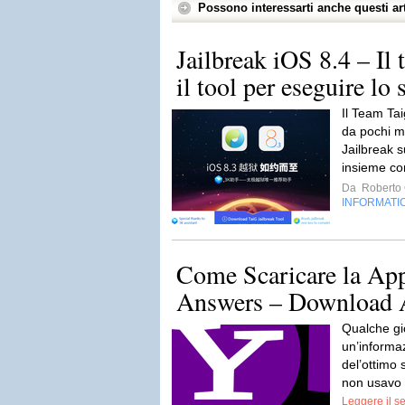
Possono interessarti anche questi art
Jailbreak iOS 8.4 – Il
il tool per eseguire lo 
Il Team Ta
da pochi min
Jailbreak 
insieme co
Da
Roberto C
INFORMATI
Come Scaricare la Ap
Answers – Download
Qualche gi
un’informa
del’ottimo 
non usavo 
Leggere il s