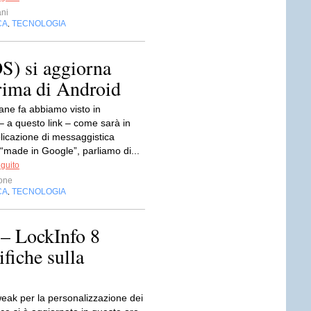
ni
CA
TECNOLOGIA
,
S) si aggiorna
prima di Android
ane fa abbiamo visto in
– a questo link – come sarà in
plicazione di messaggistica
“made in Google”, parliamo di...
eguito
one
CA
TECNOLOGIA
,
– LockInfo 8
fiche sulla
weak per la personalizzazione dei