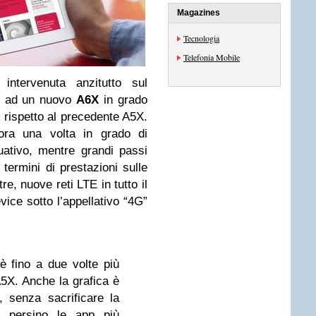
Magazines
Tecnologia
Telefonia Mobile
ntervenuta anzitutto sul
vo ad un nuovo
A6X
in grado
 rispetto al precedente A5X.
cora una volta in grado di
uativo, mentre grandi passi
 termini di prestazioni sulle
re, nuove reti LTE in tutto il
ice sotto l’appellativo “4G”
è fino a due volte più
5X. Anche la grafica è
, senza sacrificare la
sì persino le app più