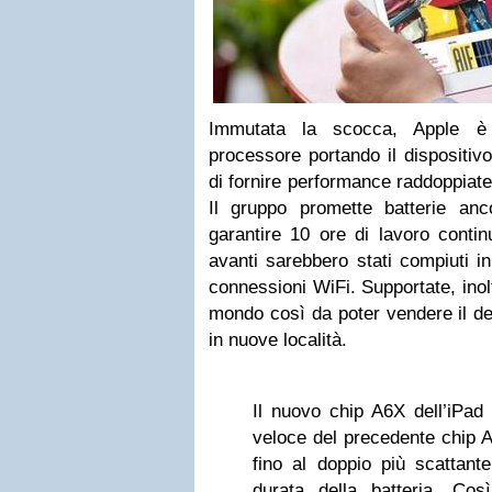
Immutata la scocca, Apple è i
processore portando il dispositi
di fornire performance raddoppiate
Il gruppo promette batterie an
garantire 10 ore di lavoro contin
avanti sarebbero stati compiuti in
connessioni WiFi. Supportate, inolt
mondo così da poter vendere il dev
in nuove località.
Il nuovo chip A6X dell’iPad 
veloce del precedente chip A
fino al doppio più scattante
durata della batteria. Co