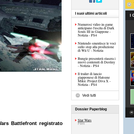
I suoi ultimi articoli
I
Numerosi video in-game
anticipano l'uscita di Dark
Souls III in Giappone -
Notizia - PS4
Nintendo smentisce le voci
sullo stop alla produzione
di Wii U - Notizia
Bungie presenterà stasera i
nuovi contenuti di Destiny
- Notizia - PS4
Il trailer di lancio
giapponese di Hatsune
Miku: Project Diva X -
Notizia - PS4
Vedi tutti
Dossier Paperblog
Star Wars
rs Battlefront registrato
Film