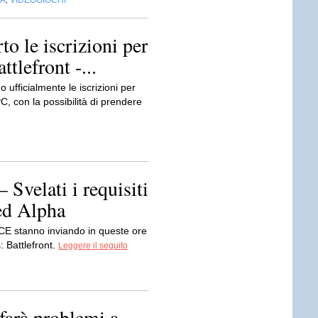
IA
VIDEOGIOCHI
,
to le iscrizioni per
ttlefront -...
o ufficialmente le iscrizioni per
PC, con la possibilità di prendere
 Svelati i requisiti
ed Alpha
ICE stanno inviando in queste ore
: Battlefront.
Leggere il seguito
 farà problemi a