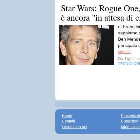
Star Wars: Rogue One
è ancora "in attesa di 
di Frances
sappiamo ch
Ben Mendels
principale 
seguito
Da
Lightma
TECNOLOG
Home
Presentazi
Contatti
Condizioni
Lavora con noi
Informazio