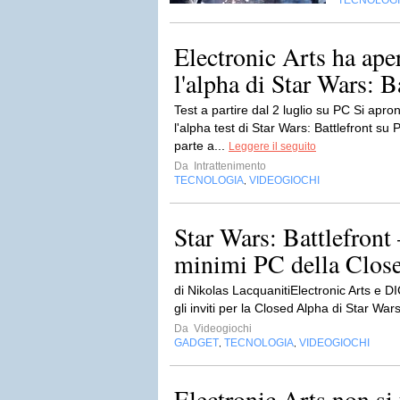
TECNOLOG
Electronic Arts ha aper
l'alpha di Star Wars: Ba
Test a partire dal 2 luglio su PC Si apron
l'alpha test di Star Wars: Battlefront su 
parte a...
Leggere il seguito
Da
Intrattenimento
TECNOLOGIA
VIDEOGIOCHI
,
Star Wars: Battlefront –
minimi PC della Clos
di Nikolas LacquanitiElectronic Arts e D
gli inviti per la Closed Alpha di Star Wars
Da
Videogiochi
GADGET
TECNOLOGIA
VIDEOGIOCHI
,
,
Electronic Arts non si