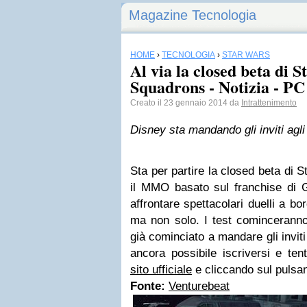
Magazine Tecnologia
HOME
›
TECNOLOGIA
›
STAR WARS
Al via la closed beta di 
Squadrons - Notizia - PC
Creato il 23 gennaio 2014 da
Intrattenimento
Disney sta mandando gli inviti agli 
Sta per partire la closed beta di 
il MMO basato sul franchise di G
affrontare spettacolari duelli a b
ma non solo. I test cominceranno
già cominciato a mandare gli inviti
ancora possibile iscriversi e ten
sito ufficiale
e cliccando sul pulsan
Fonte:
Venturebeat