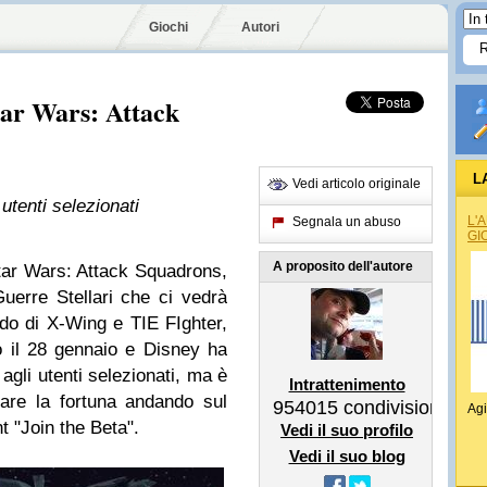
Giochi
Autori
Star Wars: Attack
L
Vedi articolo originale
utenti selezionati
L'
Segnala un abuso
GI
A proposito dell'autore
Star Wars: Attack Squadrons,
uerre Stellari che ci vedrà
ordo di X-Wing e TIE FIghter,
 il 28 gennaio e Disney ha
 agli utenti selezionati, ma è
Intrattenimento
tare la fortuna andando sul
954015
condivisioni
Agi
t "Join the Beta".
Vedi il suo profilo
Vedi il suo blog