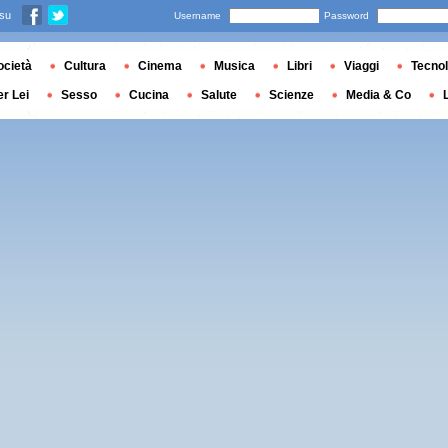
 su
Username
Password
ocietà
Cultura
Cinema
Musica
Libri
Viaggi
Tecnol
er Lei
Sesso
Cucina
Salute
Scienze
Media & Co