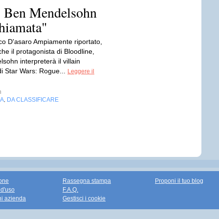
, Ben Mendelsohn
chiamata"
co D'asaro Ampiamente riportato,
e il protagonista di Bloodline,
ohn interpreterà il villain
di Star Wars: Rogue...
Leggere il
n
IA
DA CLASSIFICARE
,
one
Rassegna stampa
Proponi il tuo blog
 d'uso
F.A.Q.
ni azienda
Gestisci i cookie