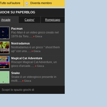
Tutto sull'autore
Diventa membro
 GIOCHI SU PAPERBLOG
Arcade
Casino'
Rompicapo
Pacman
Pac-Man é un video gioco creato nel
1979 da Toru......
Gioca
Nostradamus
Nostradamus è un gioco " shoot them
up" con una......
Gioca
Magical Cat Adventure
Riscopri Magical Cat Adventure, un
gioco d'arcade......
Gioca
Snake
Snake è un videogioco presente in
molti......
Gioca
Scopri lo spazio giochi di