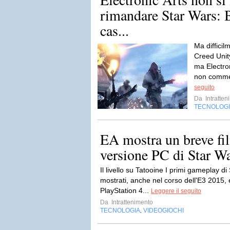
rimandare Star Wars: B
cas...
Ma difficil
Creed Unit
ma Electron
non commett
seguito
Da
Intratten
TECNOLOG
EA mostra un breve fi
versione PC di Star War
Il livello su Tatooine I primi gameplay di
mostrati, anche nel corso dell'E3 2015,
PlayStation 4...
Leggere il seguito
Da
Intrattenimento
TECNOLOGIA
VIDEOGIOCHI
,