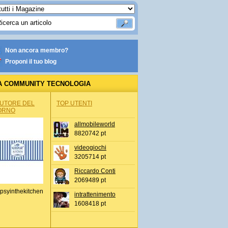
Non ancora membro?
Proponi il tuo blog
A COMMUNITY TECNOLOGIA
AUTORE DEL
TOP UTENTI
ORNO
allmobileworld
8820742 pt
videogiochi
3205714 pt
Riccardo Conti
2069489 pt
psyinthekitchen
intrattenimento
1608418 pt