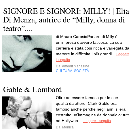
SIGNORE E SIGNORI: MILLY! | Elia
Di Menza, autrice de “Milly, donna di
teatro”,...
di Mauro CarosioParlare di Milly è
un’impresa davvero faticosa. La sua
carriera è stata così ricca e variegata d
mettere in difficoltà i più grandi...
Legger
il seguito
Da
Amedit Magazine
CULTURA
SOCIETÀ
,
Gable & Lombard
Oltre ad essere famoso per le sue
qualità da attore, Clark Gable era
famoso anche perché negli anni si era
costruito un’immagine da donnaiolo: tutt
ad Hollywoo...
Leggere il seguito
Da
Monica