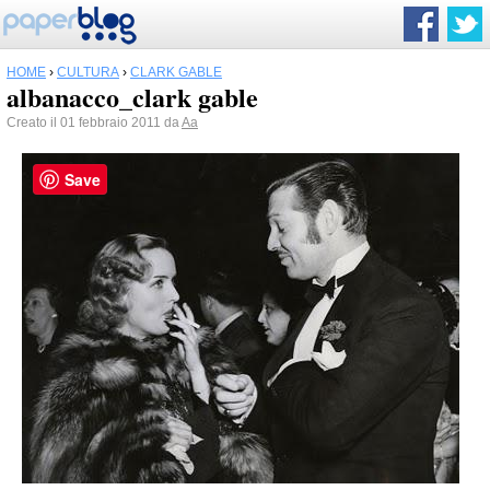
HOME
›
CULTURA
›
CLARK GABLE
albanacco_clark gable
Creato il 01 febbraio 2011 da
Aa
Save