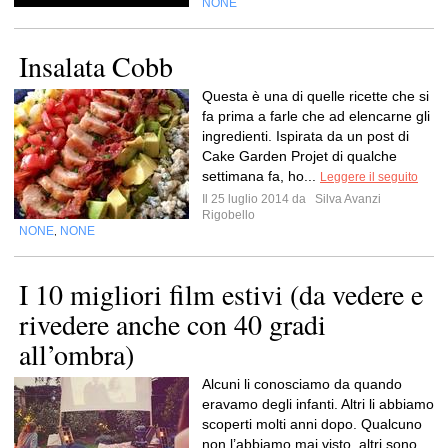
NONE
Insalata Cobb
Questa è una di quelle ricette che si
fa prima a farle che ad elencarne gli
ingredienti. Ispirata da un post di
Cake Garden Projet di qualche
settimana fa, ho...
Leggere il seguito
Il 25 luglio 2014 da
Silva Avanzi
Rigobello
NONE
NONE
,
I 10 migliori film estivi (da vedere e
rivedere anche con 40 gradi
all’ombra)
Alcuni li conosciamo da quando
eravamo degli infanti. Altri li abbiamo
scoperti molti anni dopo. Qualcuno
non l’abbiamo mai visto, altri sono