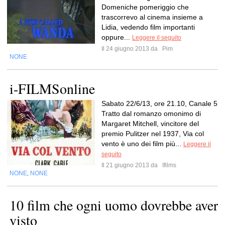
Domeniche pomeriggio che
trascorrevo al cinema insieme a
Lidia, vedendo film importanti
oppure...
Leggere il seguito
Il 24 giugno 2013 da
Pim
NONE
i-FILMSonline
Sabato 22/6/13, ore 21.10, Canale 5
Tratto dal romanzo omonimo di
Margaret Mitchell, vincitore del
premio Pulitzer nel 1937, Via col
vento è uno dei film più...
Leggere il
seguito
Il 21 giugno 2013 da
Ifilms
NONE
NONE
,
10 film che ogni uomo dovrebbe aver
visto