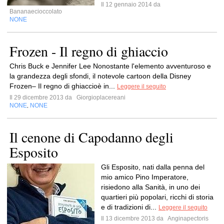
Il 12 gennaio 2014 da
Bananaecioccolato
NONE
Frozen - Il regno di ghiaccio
Chris Buck e Jennifer Lee Nonostante l'elemento avventuroso e
la grandezza degli sfondi, il notevole cartoon della Disney
Frozen– Il regno di ghiaccioè in...
Leggere il seguito
Il 29 dicembre 2013 da
Giorgioplacereani
NONE
NONE
,
Il cenone di Capodanno degli
Esposito
Gli Esposito, nati dalla penna del
mio amico Pino Imperatore,
risiedono alla Sanità, in uno dei
quartieri più popolari, ricchi di storia
e di tradizioni di...
Leggere il seguito
Il 13 dicembre 2013 da
Anginapectoris