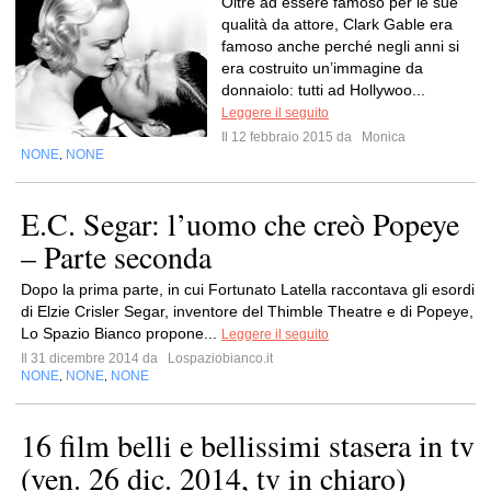
Oltre ad essere famoso per le sue
qualità da attore, Clark Gable era
famoso anche perché negli anni si
era costruito un’immagine da
donnaiolo: tutti ad Hollywoo...
Leggere il seguito
Il 12 febbraio 2015 da
Monica
NONE
NONE
,
E.C. Segar: l’uomo che creò Popeye
– Parte seconda
Dopo la prima parte, in cui Fortunato Latella raccontava gli esordi
di Elzie Crisler Segar, inventore del Thimble Theatre e di Popeye,
Lo Spazio Bianco propone...
Leggere il seguito
Il 31 dicembre 2014 da
Lospaziobianco.it
NONE
NONE
NONE
,
,
16 film belli e bellissimi stasera in tv
(ven. 26 dic. 2014, tv in chiaro)