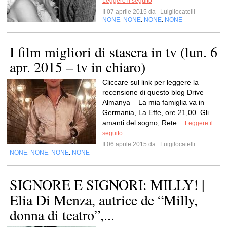
Leggere il seguito
Il 07 aprile 2015 da
Luigilocatelli
NONE
NONE
NONE
NONE
,
,
,
I film migliori di stasera in tv (lun. 6
apr. 2015 – tv in chiaro)
Cliccare sul link per leggere la
recensione di questo blog Drive
Almanya – La mia famiglia va in
Germania, La Effe, ore 21,00. Gli
amanti del sogno, Rete...
Leggere il
seguito
Il 06 aprile 2015 da
Luigilocatelli
NONE
NONE
NONE
NONE
,
,
,
SIGNORE E SIGNORI: MILLY! |
Elia Di Menza, autrice de “Milly,
donna di teatro”,...