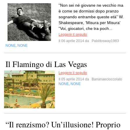
“Non sei né giovane ne vecchio ma
è come se dormissi dopo pranzo
sognando entrambe queste età” W.
Shakespeare, ‘Misura per Misura’
“Voi, giocatori, che tra poch...
Leggere il seguito
Il 06 aprile 2014 da
Pablitosway1983
NONE
NONE
,
Il Flamingo di Las Vegas
Leggere il seguito
Il 05 aprile 2014 da
Bananaecioccolato
NONE
NONE
,
“Il renzismo? Un’illusione! Proprio