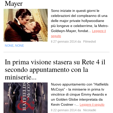
Mayer
Sono iniziate in questi giorni le
celebrazioni del compleanno di una
delle major private hollywoodiane
più longeve e celeberrime, la Metro-
Goldwyn-Mayer, fondat...
Leggere il
seguito
Il 27 gennaio 2014 da
Filmedvd
NONE
NONE
,
In prima visione stasera su Rete 4 il
secondo appuntamento con la
miniserie...
Nuovo appuntamento con “Hatfields
McCoys” - la miniserie in prima tv
vincitrice di cinque Emmy Awards e
un Golden Globe interpretata da
Kevin Costner -...
Leggere il seguito
Il 22 gennaio 2014 da
Nicoladki