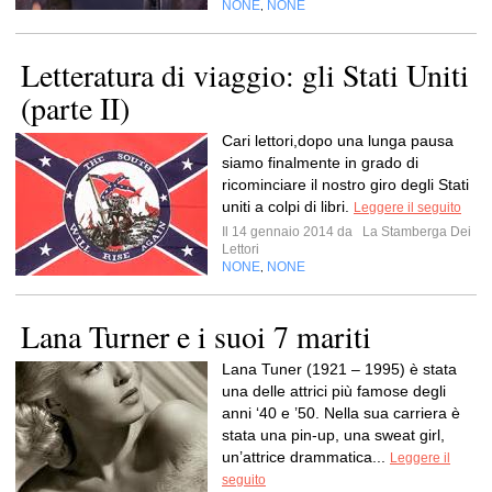
NONE
NONE
,
Letteratura di viaggio: gli Stati Uniti
(parte II)
Cari lettori,dopo una lunga pausa
siamo finalmente in grado di
ricominciare il nostro giro degli Stati
uniti a colpi di libri.
Leggere il seguito
Il 14 gennaio 2014 da
La Stamberga Dei
Lettori
NONE
NONE
,
Lana Turner e i suoi 7 mariti
Lana Tuner (1921 – 1995) è stata
una delle attrici più famose degli
anni ‘40 e ’50. Nella sua carriera è
stata una pin-up, una sweat girl,
un’attrice drammatica...
Leggere il
seguito