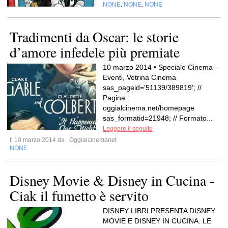
NONE
NONE
NONE
,
,
Tradimenti da Oscar: le storie
d’amore infedele più premiate
10 marzo 2014 • Speciale Cinema -
Eventi, Vetrina Cinema
sas_pageid='51139/389819'; //
Pagina :
oggialcinema.net/homepage
sas_formatid=21948; // Formato...
Leggere il seguito
Il 10 marzo 2014 da
Oggialcinemanet
NONE
Disney Movie & Disney in Cucina -
Ciak il fumetto è servito
DISNEY LIBRI PRESENTA DISNEY
MOVIE E DISNEY IN CUCINA. LE