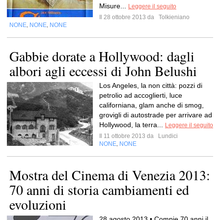
Misure...
Leggere il seguito
Il 28 ottobre 2013 da
Tolkieniano
NONE
NONE
NONE
,
,
Gabbie dorate a Hollywood: dagli
albori agli eccessi di John Belushi
Los Angeles, la non città: pozzi di
petrolio ad accoglierti, luce
californiana, glam anche di smog,
grovigli di autostrade per arrivare ad
Hollywood, la terra...
Leggere il seguito
Il 11 ottobre 2013 da
Lundici
NONE
NONE
,
Mostra del Cinema di Venezia 2013:
70 anni di storia cambiamenti ed
evoluzioni
28 agosto 2013 • Compie 70 anni il