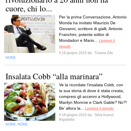
cuore, chi lo...
Per la prima Conversazione, Antonio
Monda ha invitato Maurizio De
Giovanni, scrittore di gialli, Antonio
Franchini, potente editor di
Mondadori e Mario...
Leggere il
seguito
Il 19 giugno 2015 da
Tiziana Zita
NONE
Insalata Cobb “alla marinara”
Ve la ricordate l’insalata Cobb, con
la sua storia di dove è stata creata,
compresi gli accenni a Hollywood,
Marilyn Monroe e Clark Gable? No?!
Be’ allora la...
Leggere il seguito
Il 18 giugno 2015 da
Silva Avanzi
Rigobello
NONE
NONE
,