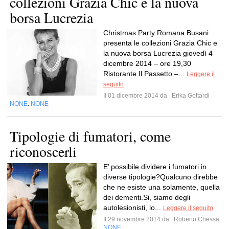
collezioni Grazia Chic e la nuova
borsa Lucrezia
Christmas Party Romana Busani
presenta le collezioni Grazia Chic e
la nuova borsa Lucrezia giovedì 4
dicembre 2014 – ore 19,30
Ristorante Il Passetto –...
Leggere il
seguito
Il 01 dicembre 2014 da
Erika Gottardi
NONE
NONE
,
Tipologie di fumatori, come
riconoscerli
E’ possibile dividere i fumatori in
diverse tipologie?Qualcuno direbbe
che ne esiste una solamente, quella
dei dementi.Si, siamo degli
autolesionisti, lo...
Leggere il seguito
Il 29 novembre 2014 da
Roberto Chessa
NONE