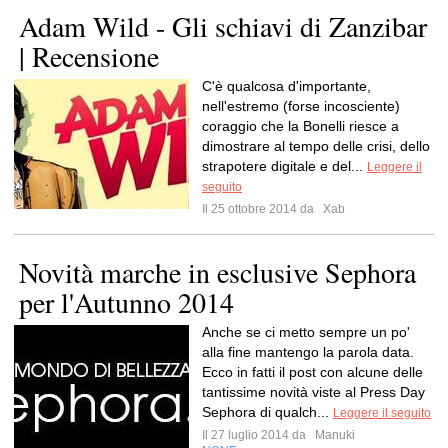
Adam Wild - Gli schiavi di Zanzibar
| Recensione
C'è qualcosa d'importante,
nell'estremo (forse incosciente)
coraggio che la Bonelli riesce a
dimostrare al tempo delle crisi, dello
strapotere digitale e del...
Leggere il
seguito
Il 25 ottobre 2014 da
Xab
Novità marche in esclusive Sephora
per l'Autunno 2014
Anche se ci metto sempre un po'
alla fine mantengo la parola data.
Ecco in fatti il post con alcune delle
tantissime novità viste al Press Day
Sephora di qualch...
Leggere il seguito
Il 27 luglio 2014 da
Manuki