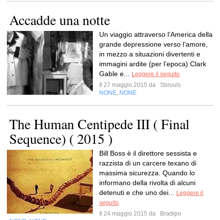
Accadde una notte
Un viaggio attraverso l’America della
grande depressione verso l’amore,
in mezzo a situazioni divertenti e
immagini ardite (per l’epoca) Clark
Gable e...
Leggere il seguito
Il 27 maggio 2015 da
Sbruuls
NONE
NONE
,
The Human Centipede III ( Final
Sequence) ( 2015 )
Bill Boss è il direttore sessista e
razzista di un carcere texano di
massima sicurezza. Quando lo
informano della rivolta di alcuni
detenuti e che uno dei...
Leggere il
seguito
Il 24 maggio 2015 da
Bradipo