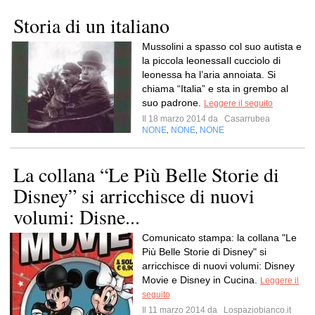
Storia di un italiano
Mussolini a spasso col suo autista e
la piccola leonessaIl cucciolo di
leonessa ha l’aria annoiata. Si
chiama “Italia” e sta in grembo al
suo padrone.
Leggere il seguito
Il 18 marzo 2014 da
Casarrubea
NONE
NONE
NONE
,
,
La collana “Le Più Belle Storie di
Disney” si arricchisce di nuovi
volumi: Disne...
Comunicato stampa: la collana "Le
Più Belle Storie di Disney" si
arricchisce di nuovi volumi: Disney
Movie e Disney in Cucina.
Leggere il
seguito
Il 11 marzo 2014 da
Lospaziobianco.it