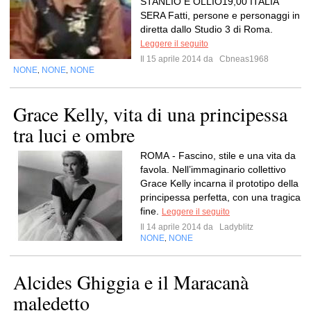
STANLIO E OLLIO19,00 ITALIA
SERA Fatti, persone e personaggi in
diretta dallo Studio 3 di Roma.
Leggere il seguito
Il 15 aprile 2014 da
Cbneas1968
NONE
NONE
NONE
,
,
Grace Kelly, vita di una principessa
tra luci e ombre
ROMA - Fascino, stile e una vita da
favola. Nell’immaginario collettivo
Grace Kelly incarna il prototipo della
principessa perfetta, con una tragica
fine.
Leggere il seguito
Il 14 aprile 2014 da
Ladyblitz
NONE
NONE
,
Alcides Ghiggia e il Maracanà
maledetto