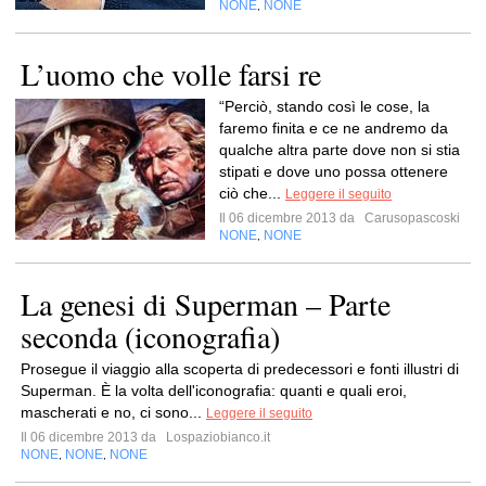
NONE
NONE
,
L’uomo che volle farsi re
“Perciò, stando così le cose, la
faremo finita e ce ne andremo da
qualche altra parte dove non si stia
stipati e dove uno possa ottenere
ciò che...
Leggere il seguito
Il 06 dicembre 2013 da
Carusopascoski
NONE
NONE
,
La genesi di Superman – Parte
seconda (iconografia)
Prosegue il viaggio alla scoperta di predecessori e fonti illustri di
Superman. È la volta dell'iconografia: quanti e quali eroi,
mascherati e no, ci sono...
Leggere il seguito
Il 06 dicembre 2013 da
Lospaziobianco.it
NONE
NONE
NONE
,
,