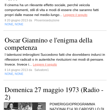
Il cinema ha un rilevante effetto sociale, perché veicola
comportamenti, stili di vita e modi di essere che saranno fatti
propri dalle masse nel medio-lungo...
Leggere il seguito
Il 20 giugno 2013 da
Phoenixseduzione
NONE
NONE
,
Oscar Giannino e l'enigma della
competenza
I talentuosi imbroglioni Succedono fatti che dovrebbero indurci in
riflessioni radicali o in autentiche rivoluzioni nei modi di pensare.
Invece. Invece i...
Leggere il seguito
Il 14 giugno 2013 da
Salvatore1
NONE
NONE
,
Domenica 27 maggio 1973 (Radio -
2)
POMERIGGIOPROGRAMMA
NAZIONALE14,30 CAROSELLO DI