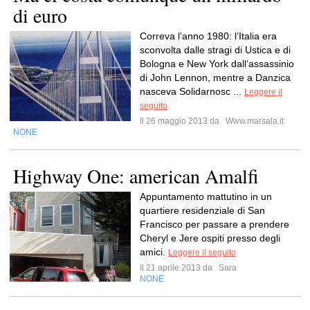
di euro
Correva l’anno 1980: l’Italia era
sconvolta dalle stragi di Ustica e di
Bologna e New York dall’assassinio
di John Lennon, mentre a Danzica
nasceva Solidarnosc ...
Leggere il
seguito
Il 26 maggio 2013 da
Www.marsala.it
NONE
Highway One: american Amalfi
Appuntamento mattutino in un
quartiere residenziale di San
Francisco per passare a prendere
Cheryl e Jere ospiti presso degli
amici.
Leggere il seguito
Il 21 aprile 2013 da
Sara
NONE