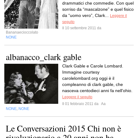
drammatici che commedie. Con quel
sorriso da “mascalzone” e quel fisico
da “uomo vero”, Clark...
Leggere il
seguito
Il 10 settembre 2011 da
Bananaecioccolato
NONE
albanacco_clark gable
Clark Gable e Carole Lombard.
Immagine courtesy
carolelombard.org oggi è il
compleanno di clark gable, che
nasceva centodieci anni fa nell'ohio.
Leggere il seguito
Il 01 febbraio 2011 da
Aa
NONE
NONE
,
Le Conversazioni 2015 Chi non è
rivoluzionario a 20 anni non ha