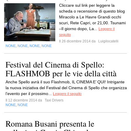
Cliccare sul link per leggere la
scheda o recensione di questo blog
Miracolo a Le Havre Grandi occhi
scuri, Rete Capri, or 21,00. Tsunami
–Il giorno dopo, La...
Leggere il
seguito
Il 26 dicembre 2014 da
Luigilocatelli
NONE
NONE
NONE
NONE
,
,
,
Festival del Cinema di Spello:
FLASHMOB per le vie della città
Anche Spello avrà il suo Flashmob, IL CINEMA E’ QUI! Intrigante
la nuova iniziativa del Festival del Cinema di Spello che organizza
l’evento per il prossimo...
Leggere il seguito
Il 12 dicembre 2014 da
Taxi Drivers
NONE
NONE
,
Romana Busani presenta le