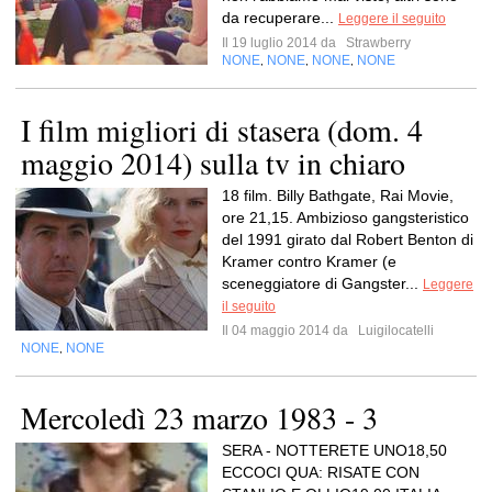
da recuperare...
Leggere il seguito
Il 19 luglio 2014 da
Strawberry
NONE
NONE
NONE
NONE
,
,
,
I film migliori di stasera (dom. 4
maggio 2014) sulla tv in chiaro
18 film. Billy Bathgate, Rai Movie,
ore 21,15. Ambizioso gangsteristico
del 1991 girato dal Robert Benton di
Kramer contro Kramer (e
sceneggiatore di Gangster...
Leggere
il seguito
Il 04 maggio 2014 da
Luigilocatelli
NONE
NONE
,
Mercoledì 23 marzo 1983 - 3
SERA - NOTTERETE UNO18,50
ECCOCI QUA: RISATE CON