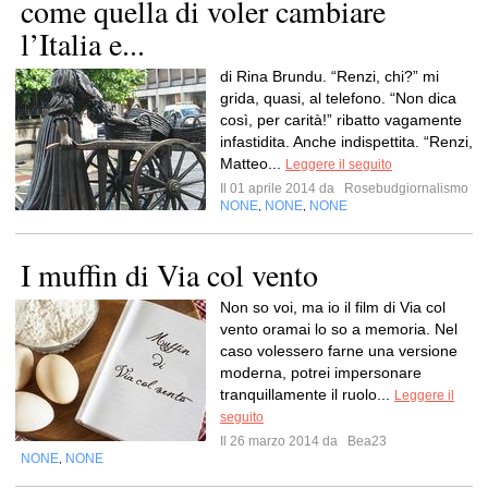
come quella di voler cambiare
l’Italia e...
di Rina Brundu. “Renzi, chi?” mi
grida, quasi, al telefono. “Non dica
così, per carità!” ribatto vagamente
infastidita. Anche indispettita. “Renzi,
Matteo...
Leggere il seguito
Il 01 aprile 2014 da
Rosebudgiornalismo
NONE
NONE
NONE
,
,
I muffin di Via col vento
Non so voi, ma io il film di Via col
vento oramai lo so a memoria. Nel
caso volessero farne una versione
moderna, potrei impersonare
tranquillamente il ruolo...
Leggere il
seguito
Il 26 marzo 2014 da
Bea23
NONE
NONE
,