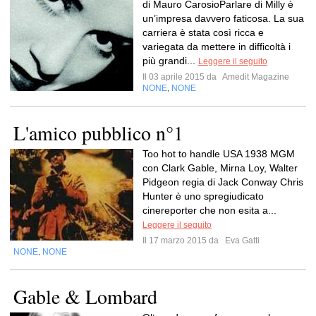
di Mauro CarosioParlare di Milly è
un’impresa davvero faticosa. La sua
carriera è stata così ricca e
variegata da mettere in difficoltà i
più grandi...
Leggere il seguito
Il 03 aprile 2015 da
Amedit Magazine
NONE
NONE
,
L'amico pubblico n°1
Too hot to handle USA 1938 MGM
con Clark Gable, Mirna Loy, Walter
Pidgeon regia di Jack Conway Chris
Hunter è uno spregiudicato
cinereporter che non esita a...
Leggere il seguito
Il 17 marzo 2015 da
Eva Gatti
NONE
NONE
,
Gable & Lombard