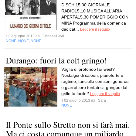
DISCHI15,00 GIORNALE
RADIO15,10 MUSICA ALL'ARIA
APERTA15,30 POMERIGGIO CON
MINA Programma della domenica
dedicat...
Leggere il seguito
Il 09 giugno 2013 da
Cbneas1968
NONE
NONE
NONE
,
,
Durango: fuori la colt gringo!
Voglia di profondo far west?
Nostalgia di saloon, pianoforte e
ragtime, fanciulle con seni generosi
e giarrettiere tentatrici, gringos dal
grilletto facile?
Leggere il seguito
Il 02 giugno 2013 da
Sara
NONE
Il Ponte sullo Stretto non si farà mai.
Ma ci costa comunque un miliardo