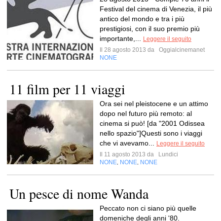
Festival del cinema di Venezia, il più
antico del mondo e tra i più
prestigiosi, con il suo premio più
importante,...
Leggere il seguito
Il 28 agosto 2013 da
Oggialcinemanet
NONE
11 film per 11 viaggi
Ora sei nel pleistocene e un attimo
dopo nel futuro più remoto: al
cinema si può! [da "2001 Odissea
nello spazio"]Questi sono i viaggi
che vi avevamo...
Leggere il seguito
Il 11 agosto 2013 da
Lundici
NONE
NONE
NONE
,
,
Un pesce di nome Wanda
Peccato non ci siano più quelle
domeniche degli anni '80.