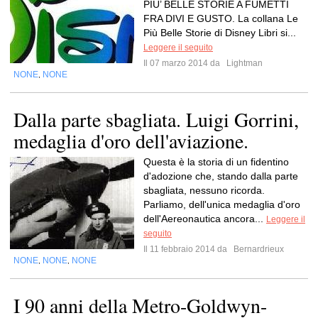
PIU’ BELLE STORIE A FUMETTI
FRA DIVI E GUSTO. La collana Le
Più Belle Storie di Disney Libri si...
Leggere il seguito
Il 07 marzo 2014 da
Lightman
NONE
NONE
,
Dalla parte sbagliata. Luigi Gorrini,
medaglia d'oro dell'aviazione.
Questa è la storia di un fidentino
d'adozione che, stando dalla parte
sbagliata, nessuno ricorda.
Parliamo, dell'unica medaglia d'oro
dell'Aereonautica ancora...
Leggere il
seguito
Il 11 febbraio 2014 da
Bernardrieux
NONE
NONE
NONE
,
,
I 90 anni della Metro-Goldwyn-