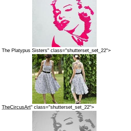
The Platypus Sisters" class="shutterset_set_22">
TheCircusArt
" class="shutterset_set_22">