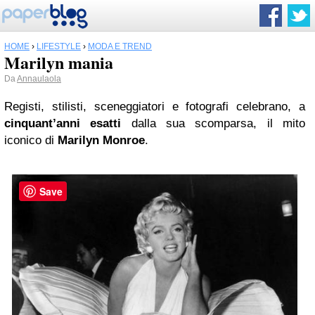
HOME
›
LIFESTYLE
›
MODA E TREND
Marilyn mania
Da
Annaulaola
Registi, stilisti, sceneggiatori e fotografi celebrano, a
cinquant’anni esatti
dalla sua scomparsa, il mito
iconico di
Marilyn Monroe
.
Save