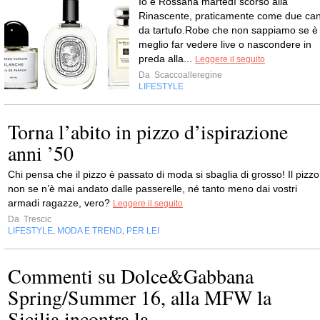
Io e Rossana martedì scorso alla
Rinascente, praticamente come due can
da tartufo.Robe che non sappiamo se è
meglio far vedere live o nascondere in
preda alla...
Leggere il seguito
Da
Scaccoalleregine
LIFESTYLE
Torna l’abito in pizzo d’ispirazione
anni ’50
Chi pensa che il pizzo è passato di moda si sbaglia di grosso! Il pizzo
non se n’è mai andato dalle passerelle, né tanto meno dai vostri
armadi ragazze, vero?
Leggere il seguito
Da
Trescic
LIFESTYLE
MODA E TREND
PER LEI
,
,
Commenti su Dolce&Gabbana
Spring/Summer 16, alla MFW la
Sicilia incontra la...