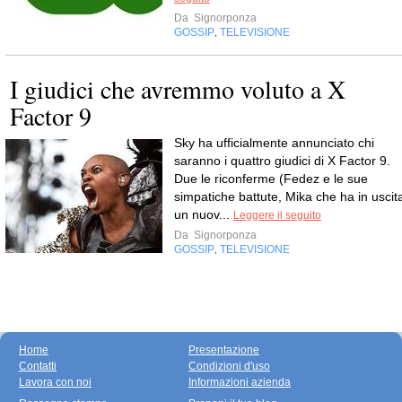
Da
Signorponza
GOSSIP
TELEVISIONE
,
I giudici che avremmo voluto a X
Factor 9
Sky ha ufficialmente annunciato chi
saranno i quattro giudici di X Factor 9.
Due le riconferme (Fedez e le sue
simpatiche battute, Mika che ha in uscit
un nuov...
Leggere il seguito
Da
Signorponza
GOSSIP
TELEVISIONE
,
Home
Presentazione
Contatti
Condizioni d'uso
Lavora con noi
Informazioni azienda