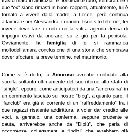
trasformato in amicizia” e nonostante tutto, sembra che i
due “ex” siano rimasti in buoni rapporti, attualmente, lui è
tornato a vivere dalla madre, a Lecce, però continua
a lavorare per Alessandra, curando il suo sito Internet, lei
invece deve fare i conti con la solita agenda densa di
impegni estivi da onorare, su e giù per la penisola.
Ovviamente,
la famiglia
di lei si rammarica
moltodell’amara conclusione di una storia che sembrava
dover sfociare, a breve termine, nel matrimonio.
Come si è detto, la
Amoroso
avrebbe confidato alla
sorella soltanto ultimamente del suo ritorno allo stato di
“single”, eppure, come anticipatoci da una “amorosina” in
un commento lasciato sul nostro “blog”, a quanto pare, il
“fanclub” era già al corrente di un “raffreddamento” fra i
due ragazzi risalente addirittura, a voler dar credito alle
voci, a gennaio, una conferma, seppure prudente e
cauta, arriverebbe anche da “Dipiù”, che parla di
occorrenze, collegamenti e “indizi” che avrebbero già