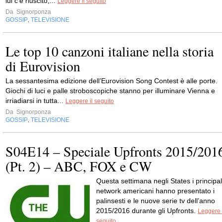
lui c’è riuscito,...
Leggere il seguito
Da
Signorponza
GOSSIP
TELEVISIONE
,
Le top 10 canzoni italiane nella storia
di Eurovision
La sessantesima edizione dell’Eurovision Song Contest è alle porte.
Giochi di luci e palle stroboscopiche stanno per illuminare Vienna e
irriadiarsi in tutta...
Leggere il seguito
Da
Signorponza
GOSSIP
TELEVISIONE
,
S04E14 – Speciale Upfronts 2015/201
(Pt. 2) – ABC, FOX e CW
Questa settimana negli States i principal
network americani hanno presentato i
palinsesti e le nuove serie tv dell’anno
2015/2016 durante gli Upfronts.
Leggere 
seguito