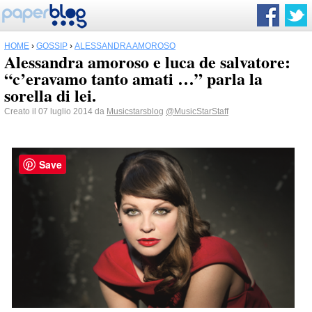
HOME
›
GOSSIP
›
ALESSANDRA AMOROSO
Alessandra amoroso e luca de salvatore:
“c’eravamo tanto amati …” parla la
sorella di lei.
Creato il 07 luglio 2014 da
Musicstarsblog
@MusicStarStaff
Save