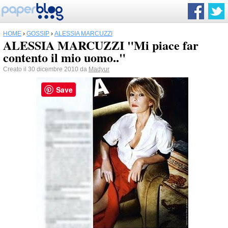
HOME
›
GOSSIP
›
ALESSIA MARCUZZI
ALESSIA MARCUZZI "Mi piace far
contento il mio uomo.."
Creato il 30 dicembre 2010 da
Madyur
Save