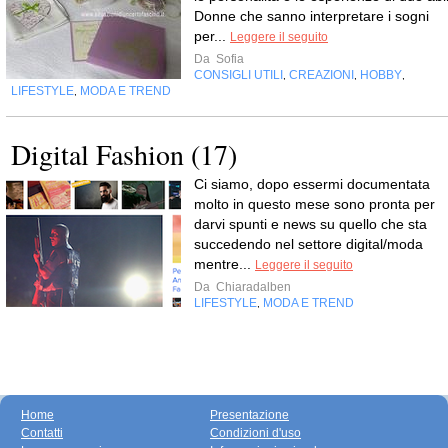
Donne che sanno interpretare i sogni
per...
Leggere il seguito
Da
Sofia
CONSIGLI UTILI
CREAZIONI
HOBBY
,
,
,
LIFESTYLE
MODA E TREND
,
Digital Fashion (17)
Ci siamo, dopo essermi documentata
molto in questo mese sono pronta per
darvi spunti e news su quello che sta
succedendo nel settore digital/moda
mentre...
Leggere il seguito
Da
Chiaradalben
LIFESTYLE
MODA E TREND
,
Home
Presentazione
Contatti
Condizioni d'uso