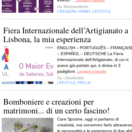
evento ...
Leggere il seguito
Da
Beadsandtricks
CREAZIONI
HOBBY
LIFESTYLE
,
,
Fiera Internazionale dell’Artigianato a
Lisbona, la mia esperienza
ENGLISH – PORTUGUÊS – FRANÇAIS
– ESPAÑOL – DEUTSCHE La Fiera
Internazionale dell’Artigianato, di cui vi
avevo già parlato qui, è divisa in 3
padiglioni.
Leggere il seguito
Da
Lillyslifestyle
LIFESTYLE
PER LEI
,
Bomboniere e creazioni per
matrimoni... di un certo fascino!
Care Sposine, oggi vi parliamo di
creatività, ma vorremmo farlo attraverso
le personalità e le esperienze di due abil