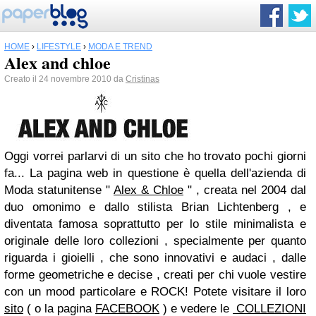
HOME
›
LIFESTYLE
›
MODA E TREND
Alex and chloe
Creato il 24 novembre 2010 da
Cristinas
Oggi vorrei parlarvi di un sito che ho trovato pochi giorni
fa... La pagina web in questione è quella dell'azienda di
Moda statunitense "
Alex & Chloe
" , creata nel 2004 dal
duo omonimo e dallo stilista Brian Lichtenberg , e
diventata famosa soprattutto per lo stile minimalista e
originale delle loro collezioni , specialmente per quanto
riguarda i gioielli , che sono innovativi e audaci , dalle
forme geometriche e decise , creati per chi vuole vestire
con un mood particolare e ROCK! Potete visitare il loro
sito
( o la pagina
FACEBOOK
) e vedere le
COLLEZIONI