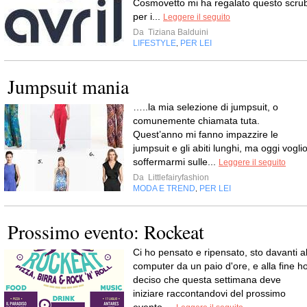
Cosmovetto mi ha regalato questo scru
per i...
Leggere il seguito
Da
Tiziana Balduini
LIFESTYLE
PER LEI
,
Jumpsuit mania
…..la mia selezione di jumpsuit, o
comunemente chiamata tuta.
Quest’anno mi fanno impazzire le
jumpsuit e gli abiti lunghi, ma oggi vogli
soffermarmi sulle...
Leggere il seguito
Da
Littlefairyfashion
MODA E TREND
PER LEI
,
Prossimo evento: Rockeat
Ci ho pensato e ripensato, sto davanti a
computer da un paio d'ore, e alla fine h
deciso che questa settimana deve
iniziare raccontandovi del prossimo