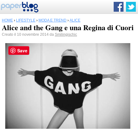
HOME
›
LIFESTYLE
›
MODA E TREND
›
ALICE
Alice and the Gang e una Regina di Cuori
Creato il 10 novembre 2014 da
Smilingischic
Save