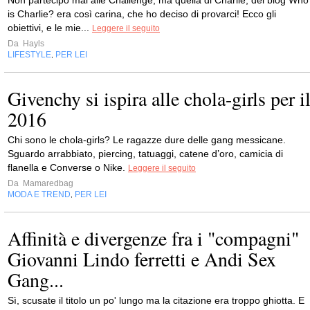
Non partecipo mai alle Challenge, ma quella di Charlie, del blog Who
is Charlie? era così carina, che ho deciso di provarci! Ecco gli
obiettivi, e le mie...
Leggere il seguito
Da
Hayls
LIFESTYLE
PER LEI
,
Givenchy si ispira alle chola-girls per i
2016
Chi sono le chola-girls? Le ragazze dure delle gang messicane.
Sguardo arrabbiato, piercing, tatuaggi, catene d’oro, camicia di
flanella e Converse o Nike.
Leggere il seguito
Da
Mamaredbag
MODA E TREND
PER LEI
,
Affinità e divergenze fra i "compagni"
Giovanni Lindo ferretti e Andi Sex
Gang...
Sì, scusate il titolo un po' lungo ma la citazione era troppo ghiotta. E