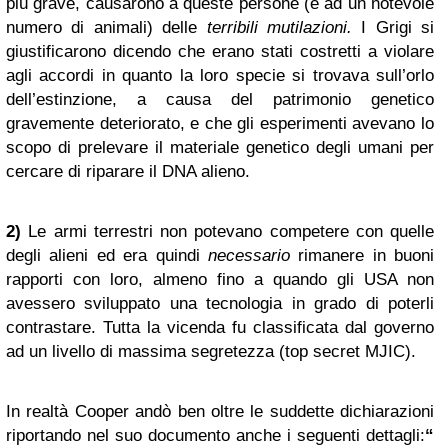
più grave, causarono a queste persone (e ad un notevole
numero di animali) delle
terribili mutilazioni.
I Grigi si
giustificarono dicendo che erano stati costretti a violare
agli accordi in quanto la loro specie si trovava sull’orlo
dell’estinzione, a causa del patrimonio genetico
gravemente deteriorato, e che
gli esperimenti avevano lo
scopo di prelevare il materiale genetico degli umani per
cercare di riparare il DNA alieno.
2)
Le armi terrestri non potevano competere con quelle
degli alieni ed era quindi
necessario
rimanere in buoni
rapporti con loro, almeno fino a quando gli USA non
avessero sviluppato una tecnologia in grado di poterli
contrastare.
Tutta la vicenda fu classificata dal governo
ad un livello di massima segretezza (top secret MJIC).
In realtà Cooper andò ben oltre le suddette dichiarazioni
riportando nel suo documento anche i seguenti dettagli:
“