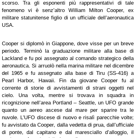
scorso.
Tra gli esponenti più rappresentativi di tale
fenomeno vi è senz’altro William Milton Cooper, ex
militare statunitense
figlio di un ufficiale dell’aeronautica
USA.
Cooper si diplomò in Giappone, dove visse per un breve
periodo. Terminò la graduazione militare alla base di
Lackland e fu poi assegnato al comando strategico della
aeronautica. Si arruolò nella marina militare nel dicembre
del 1965 e fu assegnato alla base di Tiru (SS-416) a
Pearl Harbor, Hawaii. Fin da giovane Cooper fu al
corrente di storie di avvistamenti di strani oggetti nel
cielo. Una volta, mentre si trovava in squadra in
ricognizione nell’area Portland – Seattle,
un UFO grande
quanto un aereo ascese dal mare per sparire tra le
nuvole.
L’UFO discese di nuovo e risalì parecchie volte;
fu avvistato da Cooper, dalla vedetta di prua, dall’ufficiale
di ponte, dal capitano e dal maresciallo d’alloggio, il