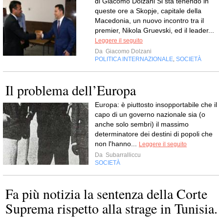
di Giacomo Dolzani Si sta tenendo in
queste ore a Skopje, capitale della
Macedonia, un nuovo incontro tra il
premier, Nikola Gruevski, ed il leader...
Leggere il seguito
Da
Giacomo Dolzani
POLITICA INTERNAZIONALE
SOCIETÀ
,
Il problema dell’Europa
Europa: è piuttosto insopportabile che il
capo di un governo nazionale sia (o
anche solo sembri) il massimo
determinatore dei destini di popoli che
non l'hanno...
Leggere il seguito
Da
Subarralliccu
SOCIETÀ
Fa più notizia la sentenza della Corte
Suprema rispetto alla strage in Tunisia.