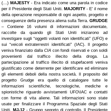
(…)
MAJESTY
- Era indicato come una parola in codice
per il Presidente degli Stati Uniti.
MAJORITY
- E’ il nome
della operazione responsabile di ogni aspetto, progetto e
conseguenze della presenza aliena sulla Terra.
GRUDGE
– Contiene 16 volumi di informazioni documentate,
raccolte da quando gli Stati Uniti iniziarono ad
investigare sugli “oggetti volanti non identificati” (UFO) e
sui “veicoli extraterrestri identificati” (IAC). Il progetto
veniva finanziato dalla
CIA
con fondi riservati e con soldi
provenienti dal traffico illecito della droga.
La
partecipazione al traffico illecito di stupefacenti veniva
giustificato come deterrente per identificare ed eliminare
gli elementi deboli della nostra società.
Il proposito del
progetto Grudge era quello di catalogare tutte le
informazioni scientifiche, tecnologiche, mediche e
spionistiche riguardo avvistamenti UFO\IAC e contatti
con forme di vita aliene. Tali informazioni sono state
usate per finalizzare il Programma Spaziale degli Stati
Uniti.
MJ-12
-
Gruppo segreto di controllo.
Il Presidente