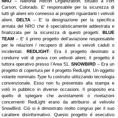
NRO
–
National Recon Organization,
situato a Fort
Carson, Colorado. E’ responsabile per
la sicurezza di
tutti gli alieni e/o connesso ai progetti riguardanti i velivoli
alieni.
DELTA
– E’ la designazione per
la specifica
armata del NRO che è specialisticamente addestrata e
finalizzata per la sicurezza di questi progetti.
BLUE
TEAM
– E’ il primo progetto dell’aviazione responsabile
per le relazioni / recupero di alieni o veivoli caduti o
incidentati.
REDLIGHT
- Era il progetto destinato a
condurre
voli di prova con velivoli alieni;
il progetto è
tuttora operativo presso l’Area 51.
SNOWBIRD
– Era un
progetto di
copertura per il progetto RedLight.
Un oggetto
volante nominato
Type
fu costruito utilizzando tecnologia
convenzionale. Esso non fu presentato alla stampa e
volò in pubblico in diverse occasioni.
Il proposito era
quello di spiegare che avvistamenti o rivelazioni
concernenti RedLight erano da attribuirsi al velivolo
SnowBird.
Ciò si è dimostrato molto congruo per il suo
carattere disinformativo. Questo progetto è esecutivo