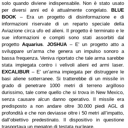
solo quando diviene indispensabile. Non è stato usato
per diversi anni ed è attualmente congelato.
BLUE
BOOK
– Era un progetto di disinformazione e di
informazioni riservate di un reparto speciale della
Aviazione circa ufo ed alieni. Il progetto è terminato e le
sue informazioni e compiti sono stati assorbiti dal
progetto
Aquarius
.
JOSHUA
– E’ un progetto atto a
sviluppare
un’arma che genera un impulso sonoro a
bassa frequenza.
Veniva riportato che
tale arma sarebbe
stata impiegata contro i velivoli alieni ed armi laser.
EXCALIBUR
–
E’ un’arma impiegata per distruggere le
basi aliene sotterranee.
Si tratterebbe di un missile in
grado di penetrare 1000 metri di terreno argilloso
durissimo, tale come quello che si trova in New Mexico,
senza causare alcun danno operativo. Il missile era
predisposto a non andare oltre 30.000 piedi AGL di
profondità e che non deviasse oltre i 50 metri all’impatto,
dall’obiettivo predestinato. Il dispositivo in questione
trasportava un megaton di testata nucleare.