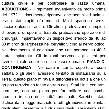
cultura civile e per controllare la razza umana.
ABDUCTIONS
-
I rapimenti avvenivano da molto prima
del 1972.
Il documento riportava che uomini ed animali
erano stati rapiti e/o mutilati. Molti sparirono senza
lasciare alcuna traccia. Gli alieni prelevavano campioni
di ovaie e di sperma, tessuti, praticavano operazioni di
chirurgia, impiantavano un dispositivo sferico da 40 ad
80 micron di larghezza nel cervello vicino al nervo ottico.
Nel documento si calcolava che una persona su 40 è
stata impiantata. Gli impianti servono agli alieni per
avere il totale controllo di un essere umano.
PIANO DI
CONTINGENZA
- Nel caso in cui la copertura fosse
saltata o gli alieni avessero tentato di instaurarsi sulla
Terra, questo piano
mirava a diffondere la notizia che un
gruppo terroristico fosse entrato negli Stati Uniti con armi
atomiche, con un piano per far brillare una bomba
atomica in una delle città principali.
Sarebbe stata
dichiarata la legge marziale e tutti gli individui impiantati
dagli alieni assieme a tutti i dissidenti, sarebbero stati