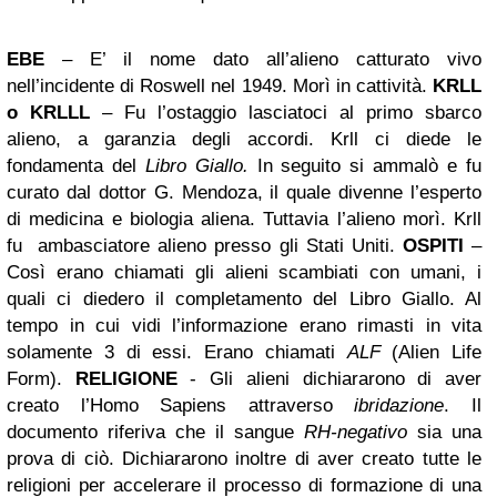
EBE
– E’ il nome dato all’alieno catturato vivo
nell’incidente di Roswell nel 1949. Morì in cattività.
KRLL
o KRLLL
–
Fu l’ostaggio lasciatoci al primo sbarco
alieno, a garanzia degli accordi.
Krll ci diede le
fondamenta del
Libro Giallo.
In seguito si ammalò e fu
curato dal dottor G. Mendoza, il quale divenne l’esperto
di medicina e biologia aliena. Tuttavia l’alieno morì. Krll
fu ambasciatore alieno presso gli Stati Uniti.
OSPITI
–
Così erano chiamati
gli alieni scambiati con umani,
i
quali ci diedero il completamento del Libro Giallo. Al
tempo in cui vidi l’informazione erano rimasti in vita
solamente 3 di essi. Erano chiamati
ALF
(Alien Life
Form).
RELIGIONE
-
Gli alieni dichiararono di aver
creato l’Homo Sapiens attraverso
ibridazione
.
Il
documento riferiva che
il sangue
RH-negativo
sia una
prova di ciò.
Dichiararono inoltre di aver creato tutte le
religioni per accelerare il processo di formazione di una