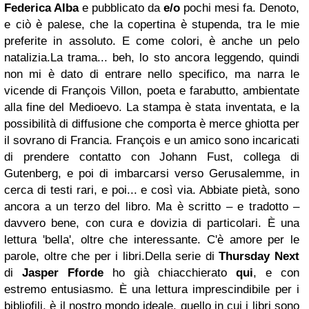
Federica Alba
e pubblicato da
e/o
pochi mesi fa. Denoto,
e ciò è palese, che la copertina è stupenda, tra le mie
preferite in assoluto. E come colori, è anche un pelo
natalizia.
La trama... beh, lo sto ancora leggendo, quindi
non mi è dato di entrare nello specifico, ma narra le
vicende di François Villon, poeta e farabutto, ambientate
alla fine del Medioevo. La stampa è stata inventata, e la
possibilità di diffusione che comporta è merce ghiotta per
il sovrano di Francia. François e un amico sono incaricati
di prendere contatto con Johann Fust, collega di
Gutenberg, e poi di imbarcarsi verso Gerusalemme, in
cerca di testi rari, e poi... e così via. Abbiate pietà, sono
ancora a un terzo del libro. Ma è scritto – e tradotto –
davvero bene, con cura e dovizia di particolari. È una
lettura 'bella', oltre che interessante. C'è amore per le
parole, oltre che per i libri.
Della serie di
Thursday
Next
di
Jasper Fforde
ho già chiacchierato
qui
, e con
estremo entusiasmo. È una lettura imprescindibile per i
bibliofili, è il nostro mondo ideale, quello in cui i libri sono