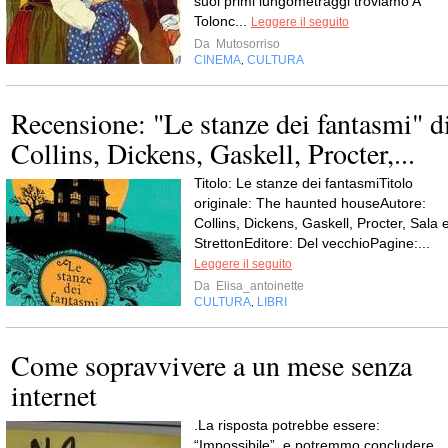
suoi primi lungometraggi troviamo A
Tolonc...
Leggere il seguito
Da
Mutosorriso
CINEMA
CULTURA
,
Recensione: "Le stanze dei fantasmi" d
Collins, Dickens, Gaskell, Procter,...
Titolo: Le stanze dei fantasmiTitolo
originale: The haunted houseAutore:
Collins, Dickens, Gaskell, Procter, Sala 
StrettonEditore: Del vecchioPagine:...
Leggere il seguito
Da
Elisa_antoinette
CULTURA
LIBRI
,
Come sopravvivere a un mese senza
internet
.La risposta potrebbe essere:
“Impossibile”, e potremmo concludere