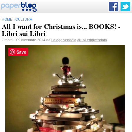
HOME
›
CULTURA
All I want for Christmas is... BOOKS! -
Libri sui Libri
Creato il 09 dicembre 2014 da
Laleggivendola
@LaLeggivendola
Save