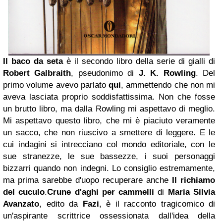
Il baco da seta
è il secondo libro della serie di gialli di
Robert Galbraith
, pseudonimo di
J. K. Rowling
. Del
primo volume avevo parlato
qui
, ammettendo che non mi
aveva lasciata proprio soddisfattissima. Non che fosse
un brutto libro, ma dalla Rowling mi aspettavo di meglio.
Mi aspettavo questo libro, che mi è piaciuto veramente
un sacco, che non riuscivo a smettere di leggere. E le
cui indagini si intrecciano col mondo editoriale, con le
sue stranezze, le sue bassezze, i suoi personaggi
bizzarri quando non indegni. Lo consiglio estremamente,
ma prima sarebbe d'uopo recuperare anche
Il richiamo
del cuculo
.
Crune d'aghi per cammelli
di
Maria Silvia
Avanzato
, edito da
Fazi
, è il racconto tragicomico di
un'aspirante scrittrice ossessionata dall'idea della