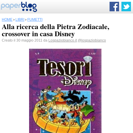
HOME
›
LIBRI
›
FUMETTI
Alla ricerca della Pietra Zodiacale,
crossover in casa Disney
Creato il 30 maggio 2011 da
Lospaziobianco.it
@lospaziobianco