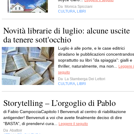
Leggere il seguito
Da
Monica Spicciani
CULTURA
LIBRI
,
Novità librarie di luglio: alcune uscite
da tenere sott'occhio
Luglio è alle porte, e le case editrici
diradano le pubblicazioni concentrandos
soprattutto su libri "da spiaggia": gialli e
thriller, naturalmente, ma non...
Leggere i
seguito
Da
La Stamberga Dei Lettori
CULTURA
LIBRI
,
Storytelling – L’orgoglio di Pablo
di Fabio CampocciaCapitolo I Benvenuti al centro di riabilitazione
antigender! Benvenuti a voi che avete finalmente deciso di dire
“BASTA”, di prendervi cura...
Leggere il seguito
Da
Abattoir