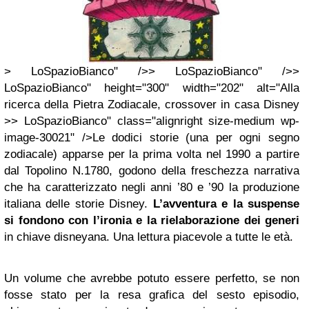
> LoSpazioBianco" />> LoSpazioBianco" />>
LoSpazioBianco" height="300" width="202" alt="Alla
ricerca della Pietra Zodiacale, crossover in casa Disney
>> LoSpazioBianco" class="alignright size-medium wp-
image-30021" />Le dodici storie (una per ogni segno
zodiacale) apparse per la prima volta nel 1990 a partire
dal Topolino N.1780, godono della freschezza narrativa
che ha caratterizzato negli anni ’80 e ’90 la produzione
italiana delle storie Disney.
L’avventura e la suspense
si fondono con l’ironia e la rielaborazione dei generi
in chiave disneyana. Una lettura piacevole a tutte le età.
Un volume che avrebbe potuto essere perfetto, se non
fosse stato per la resa grafica del sesto episodio,