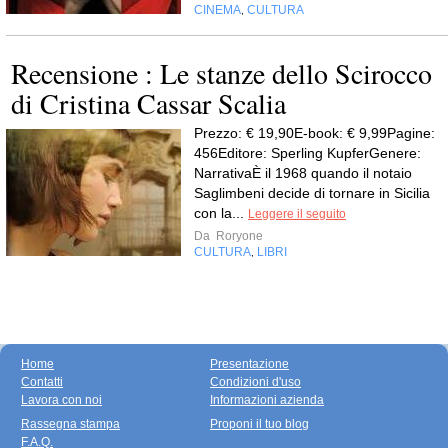
CINEMA
CULTURA
,
Recensione : Le stanze dello Scirocco
di Cristina Cassar Scalia
Prezzo: € 19,90E-book: € 9,99Pagine:
456Editore: Sperling KupferGenere:
NarrativaÈ il 1968 quando il notaio
Saglimbeni decide di tornare in Sicilia
con la...
Leggere il seguito
Da
Roryone
CULTURA
LIBRI
,
Home
Presentazione
Contatti
Condizioni d'uso
Lavora con noi
Informazioni azienda
Rassegna stampa
Proponi il tuo blog
F.A.Q.