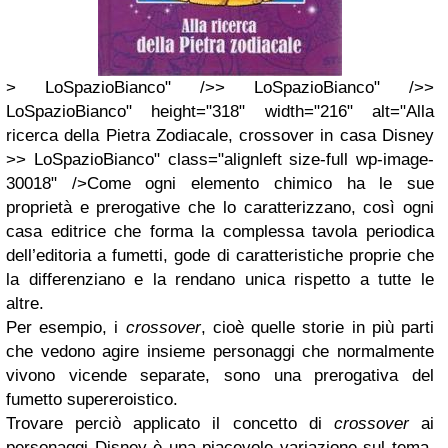
> LoSpazioBianco" />> LoSpazioBianco" />>
LoSpazioBianco" height="318" width="216" alt="Alla
ricerca della Pietra Zodiacale, crossover in casa Disney
>> LoSpazioBianco" class="alignleft size-full wp-image-
30018" />Come ogni elemento chimico ha le sue
proprietà e prerogative che lo caratterizzano, così ogni
casa editrice che forma la complessa tavola periodica
dell’editoria a fumetti, gode di caratteristiche proprie che
la differenziano e la rendano unica rispetto a tutte le
altre.
Per esempio, i
crossover
, cioè quelle storie in più parti
che vedono agire insieme personaggi che normalmente
vivono vicende separate, sono una prerogativa del
fumetto supereroistico.
Trovare perciò applicato il concetto di
crossover
ai
personaggi
Disney
è una piacevole variazione sul tema.