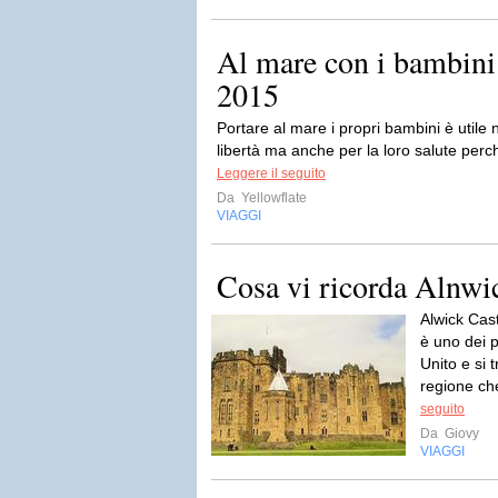
Al mare con i bambini:
2015
Portare al mare i propri bambini è utile no
libertà ma anche per la loro salute perché
Leggere il seguito
Da
Yellowflate
VIAGGI
Cosa vi ricorda Alnwi
Alwick Cas
è uno dei pi
Unito e si 
regione che
seguito
Da
Giovy
VIAGGI