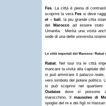
Fes
. La città è piena di contras
scoprire la vera
Fes
si deve raggi
el – balì
, la piu grande citta isl
del
Marocco
ad essere stato di
Umanita. Merita una visita an
sede di una delle universita islami
Le città imperiali del Marocco: Rabat
Rabat
. Nel tour tra le città im
mancare la visita alla capitale del
si può ammirare il palazzo reale, 
vero simbolo del potere politico. L
si può scoprire nel quartiere 
Oudaias
dove si possono amm
marocchino. Il
mausoleo di M
spoglie del re e dei figli re Hassan 