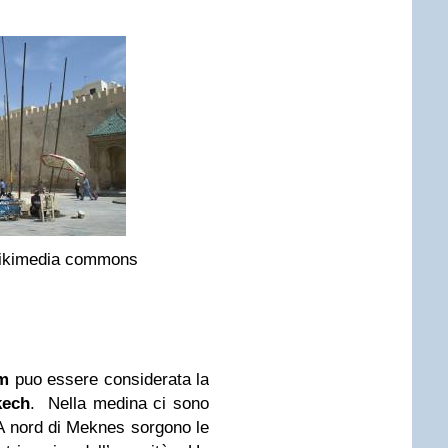
wikimedia commons
im
puo essere considerata la
kech
. Nella medina ci sono
A nord di Meknes sorgono le