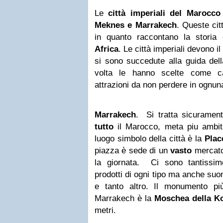
Le
città imperiali del Marocco
Meknes e Marrakech
. Queste cit
in quanto raccontano la storia
Africa
. Le città imperiali devono i
si sono succedute alla guida dell
volta le hanno scelte come ca
attrazioni da non perdere in ognuna
Marrakech
. Si tratta sicuramen
tutto
il Marocco, meta piu ambita 
luogo simbolo della città è la
Plac
piazza è sede di un
vasto
mercato 
la giornata. Ci sono tantissi
prodotti di ogni tipo ma anche suon
e tanto altro. Il monumento più
Marrakech
è la
Moschea della K
metri.