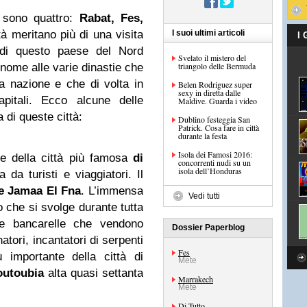
sono quattro:
Rabat, Fes,
tà meritano più di una visita
I suoi ultimi articoli
I
 di questo paese del Nord
Svelato il mistero del
triangolo delle Bermuda
l nome alle varie dinastie che
a nazione e che di volta in
Belen Rodriguez super
sexy in diretta dalle
pitali. Ecco alcune delle
Maldive. Guarda i video
 di queste città:
Dublino festeggia San
Patrick. Cosa fare in città
durante la festa
Isola dei Famosi 2016:
te della città più famosa
di
concorrenti nudi su un
isola dell’Honduras
da turisti e viaggiatori. Il
e Jamaa El Fna
. L’immensa
Vedi tutti
che si svolge durante tutta
me bancarelle che vendono
Dossier Paperblog
atori, incantatori di serpenti
Fes
 importante della città di
Mete
outoubia
alta quasi settanta
Marrakech
Mete
Di Tutto