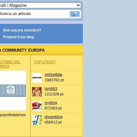
Non ancora membro?
Proponi il tuo blog
A COMMUNITY EUROPA
AUTORE DEL
TOP UTENTI
ORNO
yellowflate
1983762 pt
lory663
1211328 pt
oryblog
672303 pt
psyinthekitchen
dreamblog
456912 pt