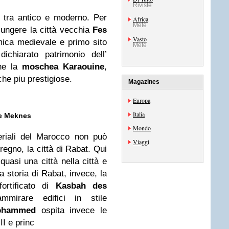
Riviste
ti tra antico e moderno. Per
Africa
Mete
ungere la città vecchia
Fes
Vasto
amica medievale e primo sito
Mete
chiarato patrimonio dell’
che la
moschea Karaouine
,
che piu prestigiose.
Magazines
Europa
Italia
 e Meknes
Mondo
periali del Marocco non può
Viaggi
 regno, la città di Rabat. Qui
quasi una città nella città e
a storia di Rabat, invece, la
fortificato di
Kasbah
des
irare edifici in stile
ohammed
ospita invece le
II e princ