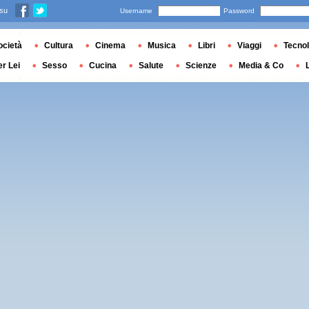
 su
Username
Password
ocietà
Cultura
Cinema
Musica
Libri
Viaggi
Tecnol
er Lei
Sesso
Cucina
Salute
Scienze
Media & Co