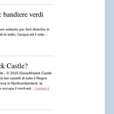
 bandiere verdi
n soltanto per farli divertire in
 lo iodio, l’acqua ed il sole...
ck Castle?
tle - © 2015 GiovyAlnwick Castle
ù bei castelli di tutto il Regno
trova in Northumberland, la
 occupa il nord-est...
Leggere il