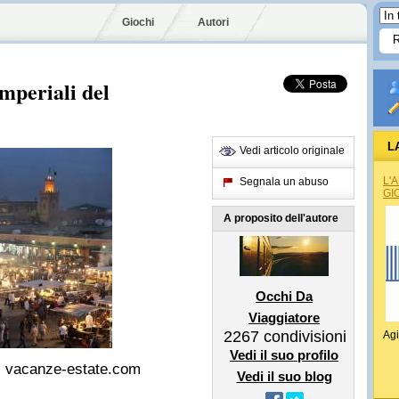
Giochi
Autori
imperiali del
L
Vedi articolo originale
L'
Segnala un abuso
GI
A proposito dell'autore
Occhi Da
Viaggiatore
2267
condivisioni
Agi
Vedi il suo profilo
: vacanze-estate.com
Vedi il suo blog