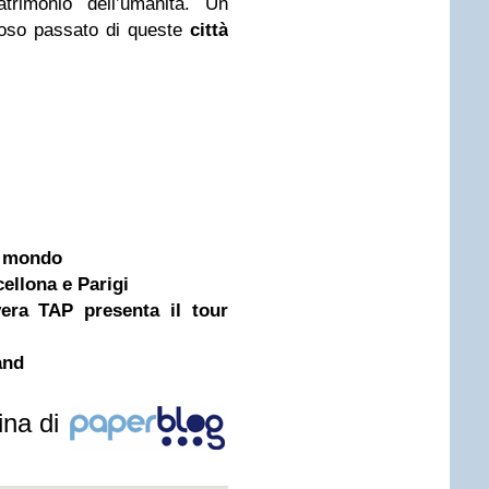
atrimonio dell’umanità. Un
rioso passato di queste
città
l mondo
cellona e Parigi
era TAP presenta il tour
and
ina di