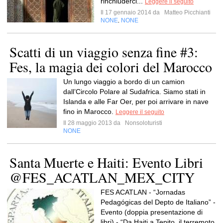
rinchiuderci...
Leggere il seguito
Il 17 gennaio 2014 da
Matteo Picchianti
NONE
NONE
,
Scatti di un viaggio senza fine #3:
Fes, la magia dei colori del Marocco
Un lungo viaggio a bordo di un camion
dall’Circolo Polare al Sudafrica. Siamo stati in
Islanda e alle Far Oer, per poi arrivare in nave
fino in Marocco.
Leggere il seguito
Il 28 maggio 2013 da
Nonsoloturisti
NONE
Santa Muerte e Haiti: Evento Libri
@FES_ACATLAN_MEX_CITY
FES ACATLAN - “Jornadas
Pedagógicas del Depto de Italiano” -
Evento (doppia presentazione di
libri) - “Da Haiti a Tepito, il terremoto