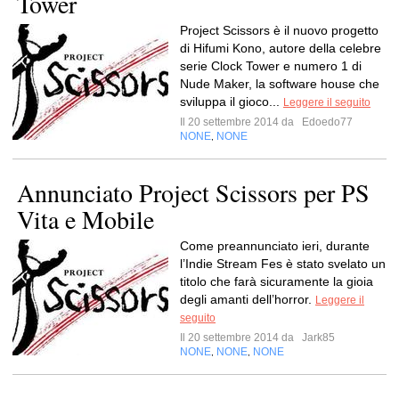
Tower
Project Scissors è il nuovo progetto
di Hifumi Kono, autore della celebre
serie Clock Tower e numero 1 di
Nude Maker, la software house che
sviluppa il gioco...
Leggere il seguito
Il 20 settembre 2014 da
Edoedo77
NONE
NONE
,
Annunciato Project Scissors per PS
Vita e Mobile
Come preannunciato ieri, durante
l’Indie Stream Fes è stato svelato un
titolo che farà sicuramente la gioia
degli amanti dell’horror.
Leggere il
seguito
Il 20 settembre 2014 da
Jark85
NONE
NONE
NONE
,
,