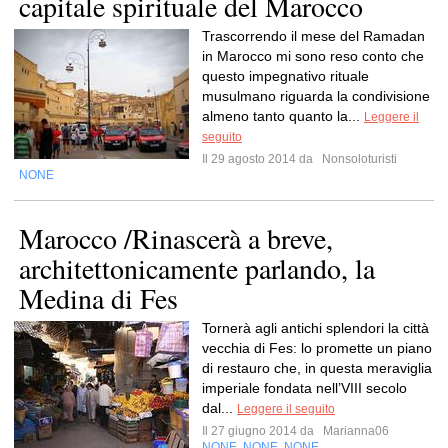
capitale spirituale del Marocco
Trascorrendo il mese del Ramadan
in Marocco mi sono reso conto che
questo impegnativo rituale
musulmano riguarda la condivisione
almeno tanto quanto la...
Leggere il
seguito
Il 29 agosto 2014 da
Nonsoloturisti
NONE
Marocco /Rinascerà a breve,
architettonicamente parlando, la
Medina di Fes
Tornerà agli antichi splendori la città
vecchia di Fes: lo promette un piano
di restauro che, in questa meraviglia
imperiale fondata nell’VIII secolo
dal...
Leggere il seguito
Il 27 giugno 2014 da
Marianna06
NONE
NONE
NONE
,
,