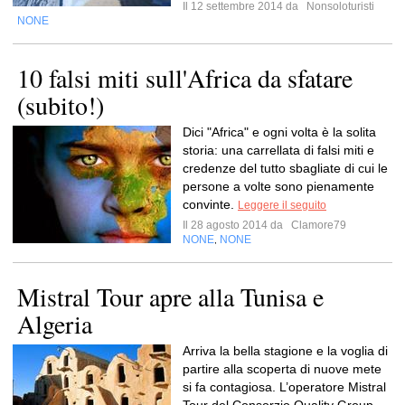
Il 12 settembre 2014 da
Nonsoloturisti
NONE
10 falsi miti sull'Africa da sfatare
(subito!)
Dici "Africa" e ogni volta è la solita
storia: una carrellata di falsi miti e
credenze del tutto sbagliate di cui le
persone a volte sono pienamente
convinte.
Leggere il seguito
Il 28 agosto 2014 da
Clamore79
NONE
NONE
,
Mistral Tour apre alla Tunisa e
Algeria
Arriva la bella stagione e la voglia di
partire alla scoperta di nuove mete
si fa contagiosa. L’operatore Mistral