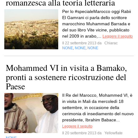
romanzesca alla teoria letteraria
Per lo #specialeMarocco oggi Rabii
El Gamrani ci parla dello scrittore
marocchino Muhammad Barrada e
del suo libro Vite vicine, pubblicato
nel 2009 in arabo,...
Leggere il seguito
Il 22 settembre 2013 da
Chiarac
NONE
NONE
NONE
,
,
Mohammed VI in visita a Bamako,
pronti a sostenere ricostruzione del
Paese
Il Re del Marocco, Mohammed VI, è
in visita in Mali da mercoledì 18
settembre, in occasione della
cerimonia di insediamento del nuovo
presidente, Ibrahim Babace...
Leggere il seguito
Il 20 settembre 2013 da
Yellowflate