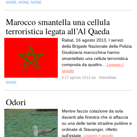
NONE
NONE
NONE
,
,
Marocco smantella una cellula
terroristica legata all’Al Qaeda
Rabat, 16 agosto 2013, I servizi
della Brigade Nazionale della Polizia
Giudiziaria marocchina hanno
smantellato una cellula terroristica
composta da quattro...
Leggere il
seguito
Il 17 agosto 2013 da
Yellowflate
NONE
Odori
Mentre faccio colazione da sola
davanti alla finestra che si affaccia
su una delle tante stradine pulitine e
ordinate di Stavanger, rifletto
sull'estate.
Leggere il seguito