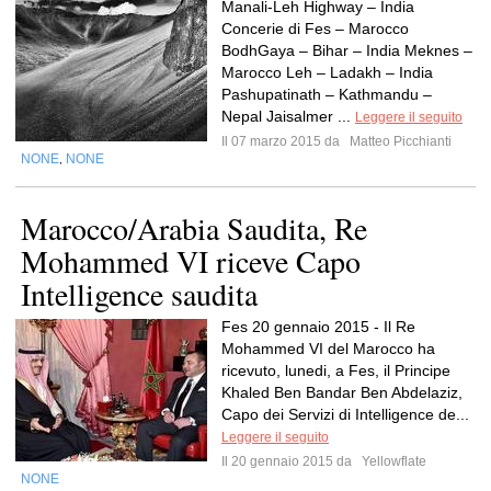
Manali-Leh Highway – India
Concerie di Fes – Marocco
BodhGaya – Bihar – India Meknes –
Marocco Leh – Ladakh – India
Pashupatinath – Kathmandu –
Nepal Jaisalmer ...
Leggere il seguito
Il 07 marzo 2015 da
Matteo Picchianti
NONE
NONE
,
Marocco/Arabia Saudita, Re
Mohammed VI riceve Capo
Intelligence saudita
Fes 20 gennaio 2015 - Il Re
Mohammed VI del Marocco ha
ricevuto, lunedi, a Fes, il Principe
Khaled Ben Bandar Ben Abdelaziz,
Capo dei Servizi di Intelligence de...
Leggere il seguito
Il 20 gennaio 2015 da
Yellowflate
NONE