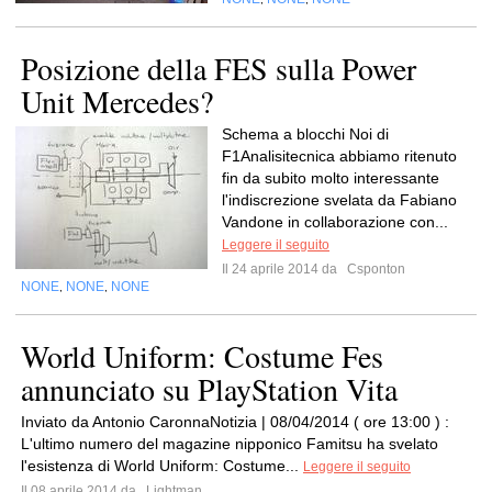
Posizione della FES sulla Power
Unit Mercedes?
Schema a blocchi Noi di
F1Analisitecnica abbiamo ritenuto
fin da subito molto interessante
l'indiscrezione svelata da Fabiano
Vandone in collaborazione con...
Leggere il seguito
Il 24 aprile 2014 da
Csponton
NONE
NONE
NONE
,
,
World Uniform: Costume Fes
annunciato su PlayStation Vita
Inviato da Antonio CaronnaNotizia | 08/04/2014 ( ore 13:00 ) :
L'ultimo numero del magazine nipponico Famitsu ha svelato
l'esistenza di World Uniform: Costume...
Leggere il seguito
Il 08 aprile 2014 da
Lightman