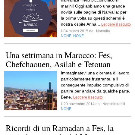
narvalia.it Hello piccoli unicorni
marini! Oggi abbiamo una grande
novità sulle pagine di Narvalia: per
la prima volta su questi schermi è
nostra ospite Anna...
Leggere il seguito
Il 04 marzo 2015 da
Narvalia
NONE
NONE
,
Una settimana in Marocco: Fes,
Chefchaouen, Asilah e Tetouan
Immaginatevi una giornata di lavoro
particolarmente frustrante, e il
conseguente impulso compulsivo di
partire per andare da qualche parte.
Bene.
Leggere il seguito
Il 20 novembre 2014 da
Nonsoloturisti
NONE
Ricordi di un Ramadan a Fes, la