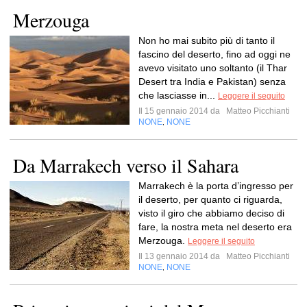
Merzouga
Non ho mai subito più di tanto il
fascino del deserto, fino ad oggi ne
avevo visitato uno soltanto (il Thar
Desert tra India e Pakistan) senza
che lasciasse in...
Leggere il seguito
Il 15 gennaio 2014 da
Matteo Picchianti
NONE
NONE
,
Da Marrakech verso il Sahara
Marrakech è la porta d’ingresso per
il deserto, per quanto ci riguarda,
visto il giro che abbiamo deciso di
fare, la nostra meta nel deserto era
Merzouga.
Leggere il seguito
Il 13 gennaio 2014 da
Matteo Picchianti
NONE
NONE
,