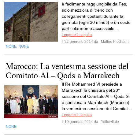
è facilmente raggiungibile da Fes,
solo mezz’ora di treno con
collegamenti costanti durante la
giornata (ogni 30 minuti) e un costo
particolarmente accessibile...
Leggere il seguito
Il 22 gennaio 2014 da
Matteo Picchianti
NONE
NONE
,
Marocco: La ventesima sessione del
Comitato Al – Qods a Marrakech
Il Re Mohammed VI presiede a
Marrakech la chiusura del 20°
sessione del Comitato Al – Qods Si
è conclusa a Marrakech (Marocco)
la ventesima sessione del Comitat...
Leggere il seguito
Il 19 gennaio 2014 da
Yellowflate
NONE