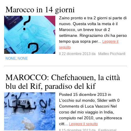
Marocco in 14 giorni
Zaino pronto e tra 2 giorni si parte di
nuovo. Questa volta la meta è il
Marocco, un breve tour di 2
settimane. Ringraziamo chi ha perso
tempo qua sopra per...
Leggere il
seguito
Il 22 dicembre 2013 da
Matteo Picchianti
NONE
NONE
,
MAROCCO: Chefchaouen, la città
blu del Rif, paradiso del kif
Posted 15 dicembre 2013 in
L'occhio sul mondo, Slider with 0
Comments di Luca Vasconi Nel
corso del mio viaggio in India,
compiuto nel 2010, una pittoresca
citt...
Leggere il seguito
Il 15 dicembre 2013 da
Eastjournal