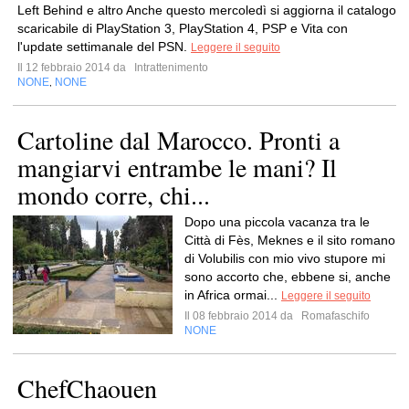
Left Behind e altro Anche questo mercoledì si aggiorna il catalogo
scaricabile di PlayStation 3, PlayStation 4, PSP e Vita con
l'update settimanale del PSN.
Leggere il seguito
Il 12 febbraio 2014 da
Intrattenimento
NONE
NONE
,
Cartoline dal Marocco. Pronti a
mangiarvi entrambe le mani? Il
mondo corre, chi...
Dopo una piccola vacanza tra le
Città di Fès, Meknes e il sito romano
di Volubilis con mio vivo stupore mi
sono accorto che, ebbene si, anche
in Africa ormai...
Leggere il seguito
Il 08 febbraio 2014 da
Romafaschifo
NONE
ChefChaouen