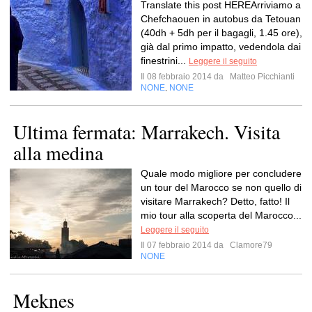
Translate this post HEREArriviamo a
Chefchaouen in autobus da Tetouan
(40dh + 5dh per il bagagli, 1.45 ore),
già dal primo impatto, vedendola dai
finestrini...
Leggere il seguito
Il 08 febbraio 2014 da
Matteo Picchianti
NONE
NONE
,
Ultima fermata: Marrakech. Visita
alla medina
Quale modo migliore per concludere
un tour del Marocco se non quello di
visitare Marrakech? Detto, fatto! Il
mio tour alla scoperta del Marocco...
Leggere il seguito
Il 07 febbraio 2014 da
Clamore79
NONE
Meknes