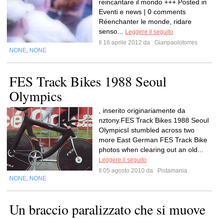
reincantare il mondo +++ Posted in
Eventi e news | 0 comments
Réenchanter le monde, ridare
senso...
Leggere il seguito
Il 16 aprile 2012 da
Gianpaolotorres
NONE
NONE
,
FES Track Bikes 1988 Seoul
Olympics
, inserito originariamente da
nztony.FES Track Bikes 1988 Seoul
OlympicsI stumbled across two
more East German FES Track Bike
photos when clearing out an old...
Leggere il seguito
Il 05 agosto 2010 da
Pistamania
NONE
NONE
,
Un braccio paralizzato che si muove