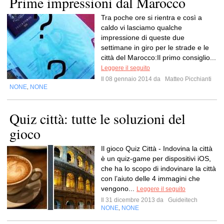
Prime impressioni dal Marocco
Tra poche ore si rientra e così a
caldo vi lasciamo qualche
impressione di queste due
settimane in giro per le strade e le
città del Marocco:Il primo consiglio...
Leggere il seguito
Il 08 gennaio 2014 da
Matteo Picchianti
NONE
NONE
,
Quiz città: tutte le soluzioni del
gioco
Il gioco Quiz Città - Indovina la città
è un quiz-game per dispositivi iOS,
che ha lo scopo di indovinare la città
con l’aiuto delle 4 immagini che
vengono...
Leggere il seguito
Il 31 dicembre 2013 da
Guideitech
NONE
NONE
,