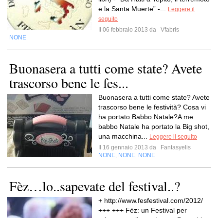
e la Santa Muerte” -...
Leggere il
seguito
Il 06 febbraio 2013 da
Vfabris
NONE
Buonasera a tutti come state? Avete
trascorso bene le fes...
Buonasera a tutti come state? Avete
trascorso bene le festività? Cosa vi
ha portato Babbo Natale?A me
babbo Natale ha portato la Big shot,
una macchina...
Leggere il seguito
Il 16 gennaio 2013 da
Fantasyelis
NONE
NONE
NONE
,
,
Fèz…lo..sapevate del festival..?
+ http://www.fesfestival.com/2012/
+++ +++ Fèz: un Festival per