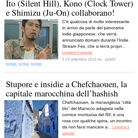
Ito (Silent Hill), Kono (Clock Tower)
e Shimizu (Ju-On) collaborano!
C’è qualcosa di molto interessante
in arrivo da parte del panorama
indie giapponese, che verrà
annunciato domani durante l’Indie
Stream Fes, che si terrà propri...
Leggere il seguito
Il 19 settembre 2014 da
Jark85
NONE
NONE
NONE
,
,
Stupore e insidie a Chefchaouen, la
capitale marocchina dell’hashish
Chefchaouen, la meravigliosa “città
blu” del Marocco adagiata nella
cornice montuosa del Rif, è una
rosa con qualche spina, un incontro
da non farsi mancare a...
Leggere il
seguito