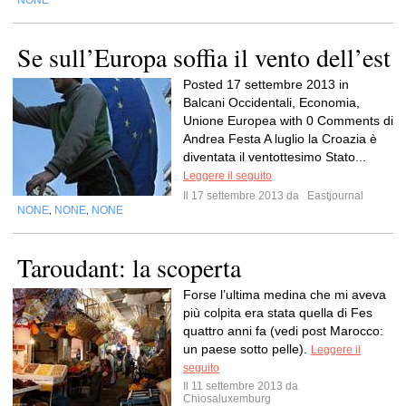
NONE
Se sull’Europa soffia il vento dell’est
Posted 17 settembre 2013 in
Balcani Occidentali, Economia,
Unione Europea with 0 Comments di
Andrea Festa A luglio la Croazia è
diventata il ventottesimo Stato...
Leggere il seguito
Il 17 settembre 2013 da
Eastjournal
NONE
NONE
NONE
,
,
Taroudant: la scoperta
Forse l’ultima medina che mi aveva
più colpita era stata quella di Fes
quattro anni fa (vedi post Marocco:
un paese sotto pelle).
Leggere il
seguito
Il 11 settembre 2013 da
Chiosaluxemburg