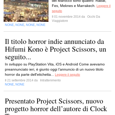
del Marocco sono quattro: Rabat,
Fes, Meknes e Marrakech.
Leggere il
seguito
Il 01 novembre 2014 da
Occhi Da
Viaggiatore
NONE
NONE
NONE
NONE
,
,
,
Il titolo horror indie annunciato da
Hifumi Kono è Project Scissors, un
seguito...
In sviluppo su PlayStation Vita, iOS e Android Come avevamo
preannunciato ieri, è giunto oggi l'annuncio di un nuovo titolo
horror da parte dell'etichetta...
Leggere il seguito
Il 21 settembre 2014 da
Intrattenimento
NONE
NONE
,
Presentato Project Scissors, nuovo
progetto horror dell’autore di Clock