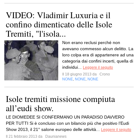
VIDEO: Vladimir Luxuria e il
confino dimenticato delle Isole
Tremiti, "l'isola...
Non erano reclusi perché non
avevano commesso alcun delitto. La
loro colpa era di appartenere ad una
categoria dai confini incerti, quella di
individui...
Leggere il seguito
Il 18 giugno 2013 da
Crono
NONE
NONE
NONE
,
,
Isole tremiti missione compiuta
all’eudi show.
LE DIOMEDEE SI CONFERMANO UN PARADISO DAVVERO
PER TUTTI Si è concluso con un bilancio più che positivo l’Eudi
Show 2013, il 21° salone europeo delle attività...
Leggere il seguito
Il 21 febbraio 2013 da
Daunianews