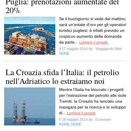
Puglia: prenotazioni aumentate del
20%
Se il buongiorno si vede dal mattino,
sarà un’estate d’oro per gli operatori
turistici pugliesi: è infatti previsto un
cospicuo aumento della domanda
da parte...
Leggere il seguito
Il 27 maggio 2014 da
Viaggiando Web
NONE
La Croazia sfida l’Italia: il petrolio
nell'Adriatico lo estraiamo noi
Mentre l’Italia ha bloccato i progetti
per l’estrazione del petrolio alle isole
Tremiti, la Croazia ha lanciato una
maxigara per la ricerca e lo sviluppo
di...
Leggere il seguito
Il 19 maggio 2014 da
Ecoseven
NONE
NONE
,