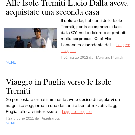
Alle Isole Tremiti Lucio Dalla aveva
acquistato una seconda casa
Il dolore degli abitanti delle Isole
Tremiti, per la sconparsa di lucio
dalla C'è molto dolore e soprattutto
molta sorpresa». Così Elio
Lomonaco dipendente dell...
Leggere
il seguito
Il 02 marzo 2012 da
Maurizio Picinali
NONE
Viaggio in Puglia verso le Isole
Tremiti
Se per l’estate ormai imminente avete deciso di regalarvi un
magnifico soggiorno in uno dei tanti e ben attrezzati villaggi
Puglia, allora vi interesserà...
Leggere il seguito
Il 27 giugno 2011 da
Apietrarota
NONE