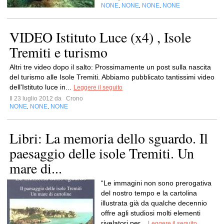
NONE
NONE
NONE
NONE
,
,
,
VIDEO Istituto Luce (x4) , Isole
Tremiti e turismo
Altri tre video dopo il salto: Prossimamente un post sulla nascita
del turismo alle Isole Tremiti. Abbiamo pubblicato tantissimi video
dell'Istituto luce in...
Leggere il seguito
Il 23 luglio 2012 da
Crono
NONE
NONE
NONE
,
,
Libri: La memoria dello sguardo. Il
paesaggio delle isole Tremiti. Un
mare di...
“Le immagini non sono prerogativa
del nostro tempo e la cartolina
illustrata già da qualche decennio
offre agli studiosi molti elementi
rivelatori per...
Leggere il seguito