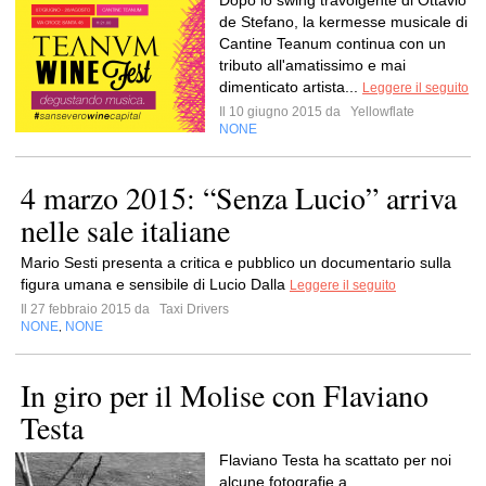
Dopo lo swing travolgente di Ottavio
de Stefano, la kermesse musicale di
Cantine Teanum continua con un
tributo all'amatissimo e mai
dimenticato artista...
Leggere il seguito
Il 10 giugno 2015 da
Yellowflate
NONE
4 marzo 2015: “Senza Lucio” arriva
nelle sale italiane
Mario Sesti presenta a critica e pubblico un documentario sulla
figura umana e sensibile di Lucio Dalla
Leggere il seguito
Il 27 febbraio 2015 da
Taxi Drivers
NONE
NONE
,
In giro per il Molise con Flaviano
Testa
Flaviano Testa ha scattato per noi
alcune fotografie a