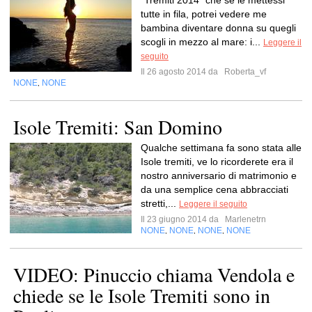
"Tremiti 2014" che se le mettessi
tutte in fila, potrei vedere me
bambina diventare donna su quegli
scogli in mezzo al mare: i...
Leggere il
seguito
Il 26 agosto 2014 da
Roberta_vf
NONE
NONE
,
Isole Tremiti: San Domino
Qualche settimana fa sono stata alle
Isole tremiti, ve lo ricorderete era il
nostro anniversario di matrimonio e
da una semplice cena abbracciati
stretti,...
Leggere il seguito
Il 23 giugno 2014 da
Marlenetrn
NONE
NONE
NONE
NONE
,
,
,
VIDEO: Pinuccio chiama Vendola e
chiede se le Isole Tremiti sono in