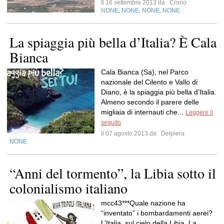
Il 16 settembre 2013 da
Crono
NONE
NONE
NONE
NONE
,
,
,
La spiaggia più bella d’Italia? È Cala
Bianca
Cala Bianca (Sa), nel Parco
nazionale del Cilento e Vallo di
Diano, è la spiaggia più bella d’Italia.
Almeno secondo il parere delle
migliaia di internauti che...
Leggere il
seguito
Il 07 agosto 2013 da
Delpiera
NONE
“Anni del tormento”, la Libia sotto il
colonialismo italiano
mcc43***Quale nazione ha
“inventato” i bombardamenti aerei?
L’Italia, sul cielo della Libia. La