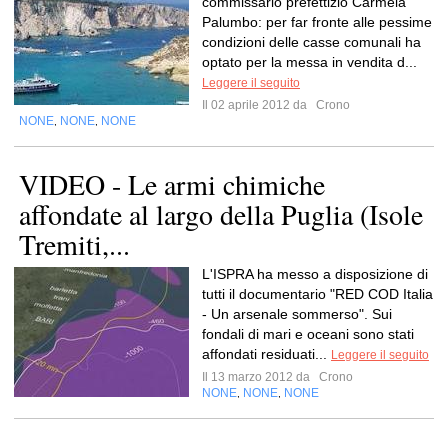
commissario prefettizio Carmela
Palumbo: per far fronte alle pessime
condizioni delle casse comunali ha
optato per la messa in vendita d...
Leggere il seguito
Il 02 aprile 2012 da
Crono
NONE
NONE
NONE
,
,
VIDEO - Le armi chimiche
affondate al largo della Puglia (Isole
Tremiti,...
L'ISPRA ha messo a disposizione di
tutti il documentario "RED COD Italia
- Un arsenale sommerso". Sui
fondali di mari e oceani sono stati
affondati residuati...
Leggere il seguito
Il 13 marzo 2012 da
Crono
NONE
NONE
NONE
,
,