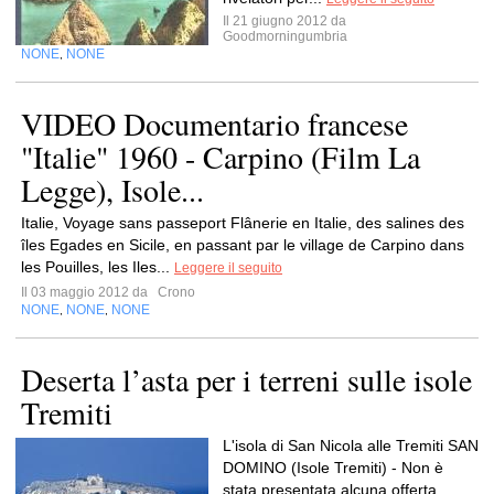
Il 21 giugno 2012 da
Goodmorningumbria
NONE
NONE
,
VIDEO Documentario francese
"Italie" 1960 - Carpino (Film La
Legge), Isole...
Italie, Voyage sans passeport Flânerie en Italie, des salines des
îles Egades en Sicile, en passant par le village de Carpino dans
les Pouilles, les Iles...
Leggere il seguito
Il 03 maggio 2012 da
Crono
NONE
NONE
NONE
,
,
Deserta l’asta per i terreni sulle isole
Tremiti
L'isola di San Nicola alle Tremiti SAN
DOMINO (Isole Tremiti) - Non è
stata presentata alcuna offerta