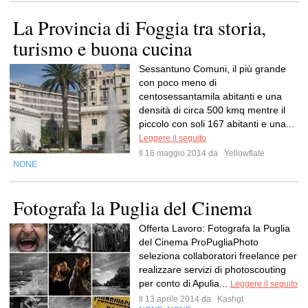
La Provincia di Foggia tra storia,
turismo e buona cucina
Sessantuno Comuni, il più grande
con poco meno di
centosessantamila abitanti e una
densità di circa 500 kmq mentre il
piccolo con soli 167 abitanti e una...
Leggere il seguito
Il 16 maggio 2014 da
Yellowflate
NONE
Fotografa la Puglia del Cinema
Offerta Lavoro: Fotografa la Puglia
del Cinema ProPugliaPhoto
seleziona collaboratori freelance per
realizzare servizi di photoscouting
per conto di Apulia...
Leggere il seguito
Il 13 aprile 2014 da
Kashgt