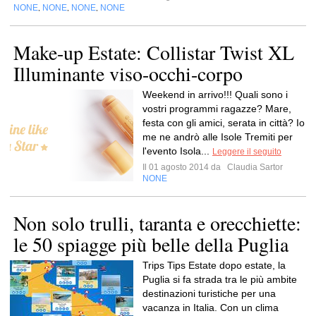
NONE
NONE
NONE
NONE
,
,
,
Make-up Estate: Collistar Twist XL
Illuminante viso-occhi-corpo
Weekend in arrivo!!! Quali sono i
vostri programmi ragazze? Mare,
festa con gli amici, serata in città? Io
me ne andrò alle Isole Tremiti per
l'evento Isola...
Leggere il seguito
Il 01 agosto 2014 da
Claudia Sartor
NONE
Non solo trulli, taranta e orecchiette:
le 50 spiagge più belle della Puglia
Trips Tips Estate dopo estate, la
Puglia si fa strada tra le più ambite
destinazioni turistiche per una
vacanza in Italia. Con un clima