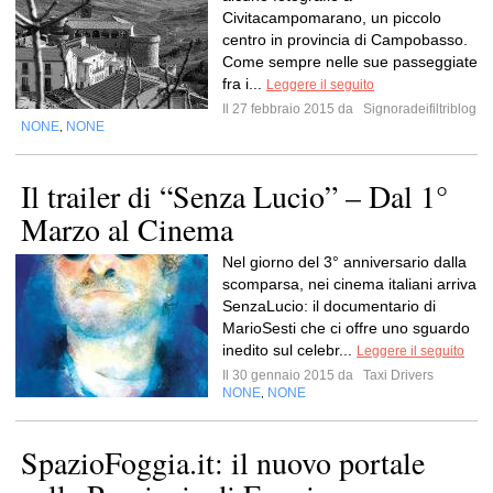
Civitacampomarano, un piccolo
centro in provincia di Campobasso.
Come sempre nelle sue passeggiate
fra i...
Leggere il seguito
Il 27 febbraio 2015 da
Signoradeifiltriblog
NONE
NONE
,
Il trailer di “Senza Lucio” – Dal 1°
Marzo al Cinema
Nel giorno del 3° anniversario dalla
scomparsa, nei cinema italiani arriva
SenzaLucio: il documentario di
MarioSesti che ci offre uno sguardo
inedito sul celebr...
Leggere il seguito
Il 30 gennaio 2015 da
Taxi Drivers
NONE
NONE
,
SpazioFoggia.it: il nuovo portale