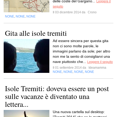
delle coste del Gargano...
Leggere il
seguito
Il 03 dicembre 2014 da
Crono
NONE
NONE
NONE
,
,
Gita alle isole tremiti
Ad essere sincera per questa gita
non ci sono molte parole, le
immagini parlano da sole; per altro
non me la sento di consigliarvi una
nave piuttosto che...
Leggere il seguito
Il 01 settembre 2014 da
Ideamamma
NONE
NONE
NONE
NONE
,
,
,
Isole Tremiti: doveva essere un post
sulle vacanze è diventato una
lettera...
Una nuova cartella sul desktop: