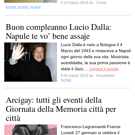
Il 23 marzo 2014 da
Crono
NONE
NONE
NONE
,
,
Buon compleanno Lucio Dalla:
Napule te vo’ bene assaje
Lucio Dalla è nato a Bologna il 4
Marzo del 1943 e rinasceva a Napoli
ogni giorno della sua vita. Musicista
autodidatta, la sua prima passione è
stata il Jazz,...
Leggere il seguito
Il 04 marzo 2014 da
Vesuviolive
NONE
Arcigay: tutti gli eventi della
Giornata della Memoria città per
città
Francesco-Legramandi-Franze
Lunedì 27 gennaio si celebra il