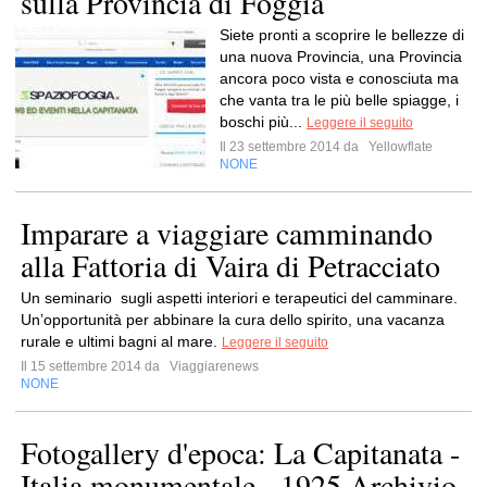
sulla Provincia di Foggia
Siete pronti a scoprire le bellezze di
una nuova Provincia, una Provincia
ancora poco vista e conosciuta ma
che vanta tra le più belle spiagge, i
boschi più...
Leggere il seguito
Il 23 settembre 2014 da
Yellowflate
NONE
Imparare a viaggiare camminando
alla Fattoria di Vaira di Petracciato
Un seminario sugli aspetti interiori e terapeutici del camminare.
Un’opportunità per abbinare la cura dello spirito, una vacanza
rurale e ultimi bagni al mare.
Leggere il seguito
Il 15 settembre 2014 da
Viaggiarenews
NONE
Fotogallery d'epoca: La Capitanata -
Italia monumentale - 1925 Archivio