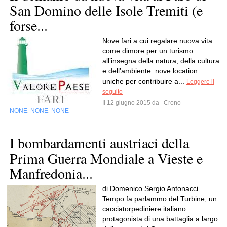
San Domino delle Isole Tremiti (e
forse...
Nove fari a cui regalare nuova vita
come dimore per un turismo
all’insegna della natura, della cultura
e dell’ambiente: nove location
uniche per contribuire a...
Leggere il
seguito
Il 12 giugno 2015 da
Crono
NONE
NONE
NONE
,
,
I bombardamenti austriaci della
Prima Guerra Mondiale a Vieste e
Manfredonia...
di Domenico Sergio Antonacci
Tempo fa parlammo del Turbine, un
cacciatorpediniere italiano
protagonista di una battaglia a largo