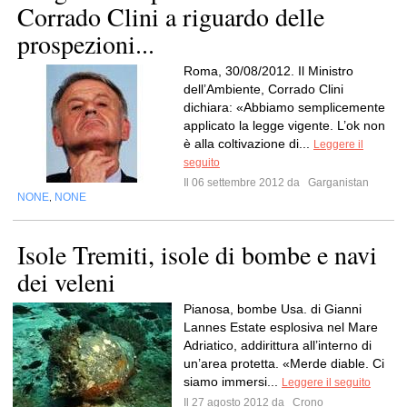
Corrado Clini a riguardo delle
prospezioni...
Roma, 30/08/2012. Il Ministro
dell’Ambiente, Corrado Clini
dichiara: «Abbiamo semplicemente
applicato la legge vigente. L’ok non
è alla coltivazione di...
Leggere il
seguito
Il 06 settembre 2012 da
Garganistan
NONE
NONE
,
Isole Tremiti, isole di bombe e navi
dei veleni
Pianosa, bombe Usa. di Gianni
Lannes Estate esplosiva nel Mare
Adriatico, addirittura all’interno di
un’area protetta. «Merde diable. Ci
siamo immersi...
Leggere il seguito
Il 27 agosto 2012 da
Crono