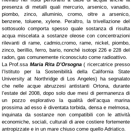
presenza di metalli quali mercurio, arsenico, vanadio,
piombo, zinco, alluminio, cromo, oltre a arsenico,
benzene, toluene, xylene. Peraltro, la trivellazione del
sottosuolo comporta spesso quale sostanza di risulta
acqua miscelata a sostanze oleose con concentrazioni
rilevanti di rame, cadmio,cromo, rame, nickel, piombo,
zinco, berillio, ferro, bario, nonché isotopi 226 e 228 del
radon, gas comunemente riconosciuto come radioattivo.
La Prof.ssa
Maria Rita D’Orsogna
( ricercatrice presso
l’Istituto per la Sostenibilità della California State
University at Northridge di Los Angeles) ha segnalato
che nelle acque abruzzesi antistanti Ortona, durante
l’estate del 2008, dopo solo due mesi di permanenza di
un pozzo esplorativo la qualità dell’acqua marina
prossima ad esso è diventata torbida, densa e melmosa,
inquinata da sostanze non compatibili con le attività
economiche, sociali, culturali di aree costiere fortemente
antropizzate e in un mare chiuso come quello Adriatico.