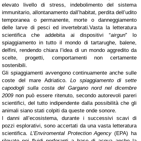
elevato livello di stress, indebolimento del sistema
immunitario, allontanamento dall’habitat, perdita dell’udito
temporanea o permanente, morte o danneggiamento
delle larve di pesci ed invertebrati.
Vasta la letteratura
scientifica che addebita ai dispositivi “
airgun
” lo
spiaggiamento in tutto il mondo di tartarughe, balene,
delfini, rendendo chiara l’idea di un mondo aggredito da
scelte, progetti, comportamenti non certamente
sostenibili.
Gli spiaggiamenti avvengono continuamente anche sulle
coste del mare Adriatico.
Lo spiaggiamento di sette
capodogli sulla costa del Gargano nord nel dicembre
2009
non può essere ritenuto, secondo autorevoli pareri
scientifici, del tutto indipendente dalla possibilità che gli
animali siano stati colpiti da queste onde sonore.
I danni all’ecosistema, durante i successivi scavi di
pozzi esplorativi, sono accertati da una vasta letteratura
scientifica.
L’Enviromental Protection Agency
(EPA) ha
rilevato nei ﬂuidi perforanti a base di acqua anche la