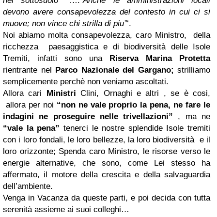
nel sottosuolo’
‘ ….
”Anche le amministrazioni locali
devono avere consapevolezza del contesto in cui ci si
muove; non vince chi strilla di piu”
‘.
Noi abiamo molta consapevolezza, caro Ministro, della
ricchezza paesaggistica e di biodiversità delle Isole
Tremiti, infatti sono una
Riserva Marina Protetta
rientrante nel
Parco Nazionale del Gargano;
strilliamo
semplicemente perchè non veniamo ascoltati.
Allora cari
Ministri
Clini, Ornaghi e altri , se è cosi,
allora per noi
“non ne vale proprio la pena, ne fare le
indagini ne
proseguire nelle trivellazioni”
, ma ne
“vale la pena”
tenerci le nostre splendide Isole tremiti
con i loro fondali, le loro bellezze, la loro biodiversità e il
loro orizzonte; Spenda caro Ministro, le risorse verso le
energie alternative, che sono, come Lei stesso ha
affermato, il motore della crescita e della salvaguardia
dell’ambiente.
Venga in Vacanza da queste parti, e poi decida con tutta
serenità assieme ai suoi colleghi…