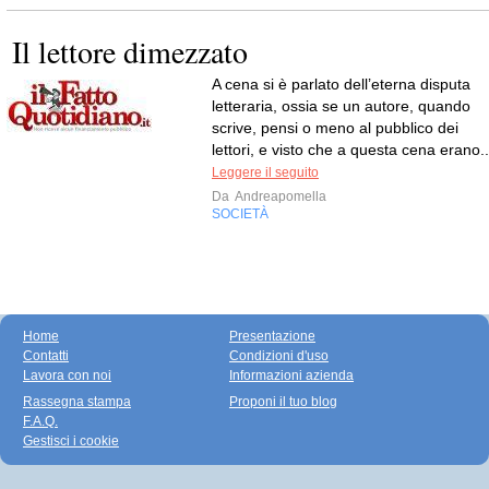
Il lettore dimezzato
A cena si è parlato dell’eterna disputa
letteraria, ossia se un autore, quando
scrive, pensi o meno al pubblico dei
lettori, e visto che a questa cena erano..
Leggere il seguito
Da
Andreapomella
SOCIETÀ
Home
Presentazione
Contatti
Condizioni d'uso
Lavora con noi
Informazioni azienda
Rassegna stampa
Proponi il tuo blog
F.A.Q.
Gestisci i cookie