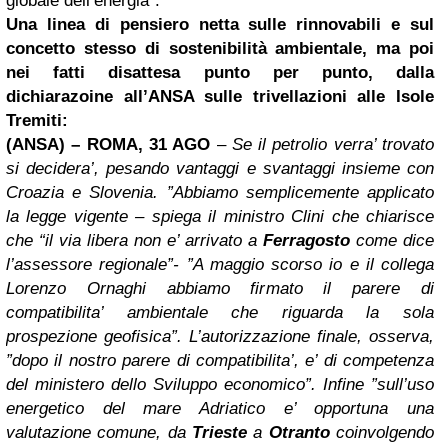
globale dell’energia”.
Una linea di pensiero netta sulle rinnovabili e sul
concetto stesso di sostenibilità ambientale, ma poi
nei fatti disattesa punto per punto, dalla
dichiarazoine all’ANSA sulle trivellazioni alle Isole
Tremiti:
(ANSA) – ROMA, 31 AGO
–
Se il petrolio verra’ trovato
si decidera’, pesando vantaggi e svantaggi insieme con
Croazia e Slovenia. ”Abbiamo semplicemente applicato
la legge vigente – spiega il ministro Clini che chiarisce
che “il via libera non e’ arrivato a
Ferragosto
come dice
l’assessore regionale”- ”A maggio scorso io e il collega
Lorenzo Ornaghi abbiamo firmato il parere di
compatibilita’ ambientale che riguarda la sola
prospezione geofisica”. L’autorizzazione finale, osserva,
”dopo il nostro parere di compatibilita’, e’ di competenza
del ministero dello Sviluppo economico”. Infine ”sull’uso
energetico del mare Adriatico e’ opportuna una
valutazione comune, da
Trieste
a
Otranto
coinvolgendo