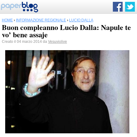
HOME
›
INFORMAZIONE REGIONALE
›
LUCIO DALLA
Buon compleanno Lucio Dalla: Napule te
vo’ bene assaje
Creato il 04 marzo 2014 da
Vesuviolive