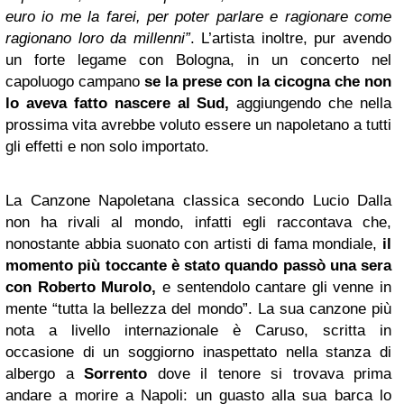
euro io me la farei, per poter parlare e ragionare come
ragionano loro da millenni”
. L’artista inoltre, pur avendo
un forte legame con Bologna, in un concerto nel
capoluogo campano
se la prese con la cicogna che non
lo aveva fatto nascere al Sud,
aggiungendo che nella
prossima vita avrebbe voluto essere un napoletano a tutti
gli effetti e non solo importato.
La Canzone Napoletana classica secondo Lucio Dalla
non ha rivali al mondo, infatti egli raccontava che,
nonostante abbia suonato con artisti di fama mondiale,
il
momento più toccante è stato quando passò una sera
con Roberto Murolo,
e sentendolo cantare gli venne in
mente “tutta la bellezza del mondo”. La sua canzone più
nota a livello internazionale è Caruso, scritta in
occasione di un soggiorno inaspettato nella stanza di
albergo a
Sorrento
dove il tenore si trovava prima
andare a morire a Napoli: un guasto alla sua barca lo