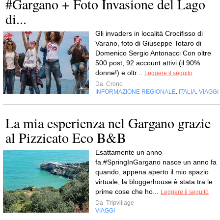
#Gargano + Foto Invasione del Lago
di...
Gli invaders in località Crocifisso di
Varano, foto di Giuseppe Totaro di
Domenico Sergio Antonacci Con oltre
500 post, 92 account attivi (il 90%
donne!) e oltr...
Leggere il seguito
Da
Crono
INFORMAZIONE REGIONALE
ITALIA
VIAGGI
,
,
La mia esperienza nel Gargano grazie
al Pizzicato Eco B&B
Esattamente un anno
fa.#SpringInGargano nasce un anno fa
quando, appena aperto il mio spazio
virtuale, la bloggerhouse è stata tra le
prime cose che ho...
Leggere il seguito
Da
Tripvillage
VIAGGI