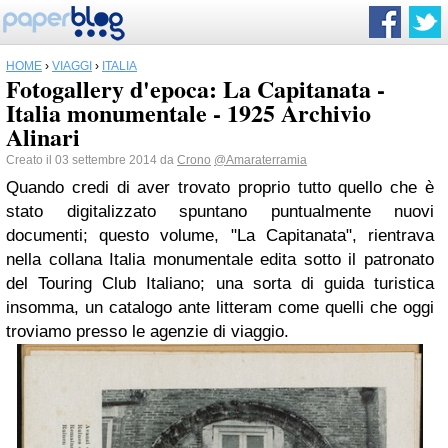
HOME
›
VIAGGI
›
ITALIA
Fotogallery d'epoca: La Capitanata -
Italia monumentale - 1925 Archivio
Alinari
Creato il 03 settembre 2014 da
Crono
@Amaraterramia
Quando credi di aver trovato proprio tutto quello che è
stato digitalizzato spuntano puntualmente nuovi
documenti; questo volume, "La Capitanata", rientrava
nella collana Italia monumentale edita sotto il patronato
del Touring Club Italiano; una sorta di guida turistica
insomma, un catalogo ante litteram come quelli che oggi
troviamo presso le agenzie di viaggio.