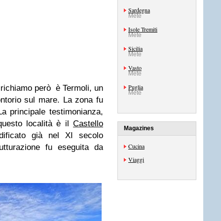
Sardegna
Mete
Isole Tremiti
Mete
Sicilia
Mete
Vasto
Mete
Puglia
 richiamo però è Termoli, un
Mete
ntorio sul mare. La zona fu
La principale testimonianza,
questo località è il
Castello
Magazines
ificato già nel XI secolo
Cucina
utturazione fu eseguita da
Viaggi