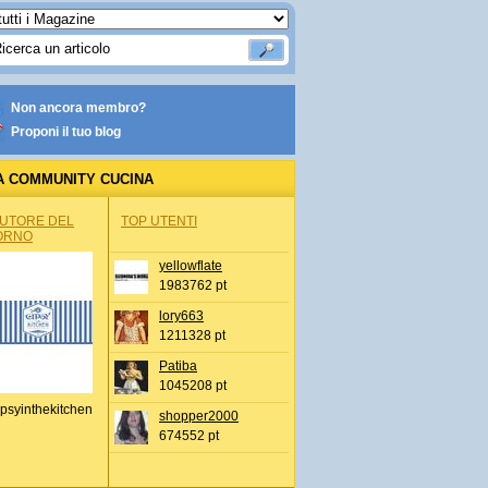
Non ancora membro?
Proponi il tuo blog
A COMMUNITY CUCINA
AUTORE DEL
TOP UTENTI
ORNO
yellowflate
1983762 pt
lory663
1211328 pt
Patiba
1045208 pt
psyinthekitchen
shopper2000
674552 pt