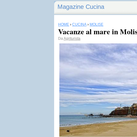
Magazine Cucina
HOME
›
CUCINA
›
MOLISE
Vacanze al mare in Moli
Da
Agriturista