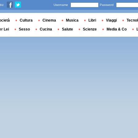
 su
Username
Password
ocietà
Cultura
Cinema
Musica
Libri
Viaggi
Tecnol
er Lei
Sesso
Cucina
Salute
Scienze
Media & Co