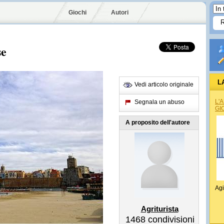
Giochi
Autori
se
L
Vedi articolo originale
L'
Segnala un abuso
GI
A proposito dell'autore
Agi
Agriturista
1468
condivisioni