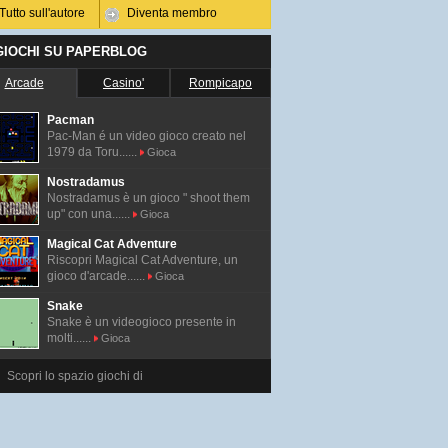
Tutto sull'autore
Diventa membro
 GIOCHI SU PAPERBLOG
Arcade
Casino'
Rompicapo
Pacman
Pac-Man é un video gioco creato nel
1979 da Toru......
Gioca
Nostradamus
Nostradamus è un gioco " shoot them
up" con una......
Gioca
Magical Cat Adventure
Riscopri Magical Cat Adventure, un
gioco d'arcade......
Gioca
Snake
Snake è un videogioco presente in
molti......
Gioca
Scopri lo spazio giochi di