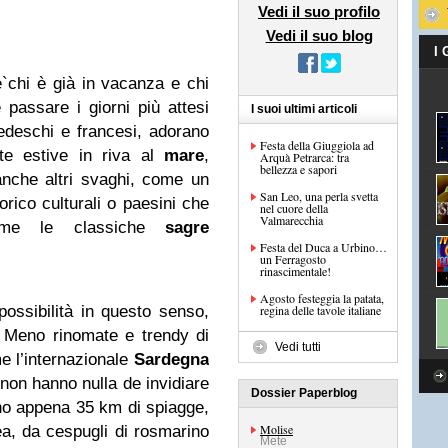
Vedi il suo profilo
Vedi il suo blog
I
`chi è già in vacanza e chi
passare i giorni più attesi
I suoi ultimi articoli
tedeschi e francesi, adorano
Festa della Giuggiola ad
te estive in riva al
mare
,
Arquà Petrarca: tra
bellezza e sapori
anche altri svaghi, come un
San Leo, una perla svetta
torico culturali o paesini che
nel cuore della
Valmarecchia
come le classiche
sagre
Festa del Duca a Urbino…
un Ferragosto
rinascimentale!
Agosto festeggia la patata,
 possibilità in questo senso,
regina delle tavole italiane
e. Meno rinomate e trendy di
Vedi tutti
me l’internazionale
Sardegna
non hanno nulla de invidiare
Dossier Paperblog
ono appena 35 km di spiagge,
Molise
a, da cespugli di rosmarino
Mete