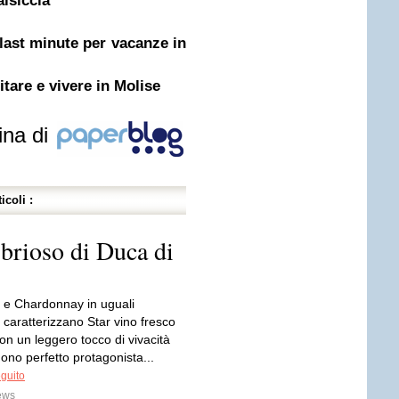
lsiccia
e last minute per vacanze in
itare e vivere in Molise
ina di
icoli :
e brioso di Duca di
a e Chardonnay in uguali
 caratterizzano Star vino fresco
con un leggero tocco di vivacità
ono perfetto protagonista...
eguito
ews