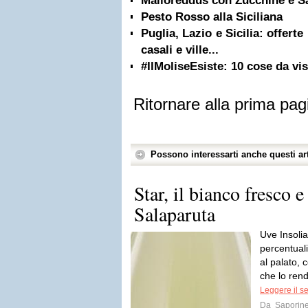
Malloreddus con Zucchine e Sa
Pesto Rosso alla Siciliana
Puglia, Lazio e Sicilia: offert
casali e ville...
#IlMoliseEsiste: 10 cose da vis
Ritornare alla prima pag
Possono interessarti anche questi art
Star, il bianco fresco 
Salaparuta
Uve Insoli
percentuali
al palato, 
che lo rend
Leggere il s
Da
Saporin